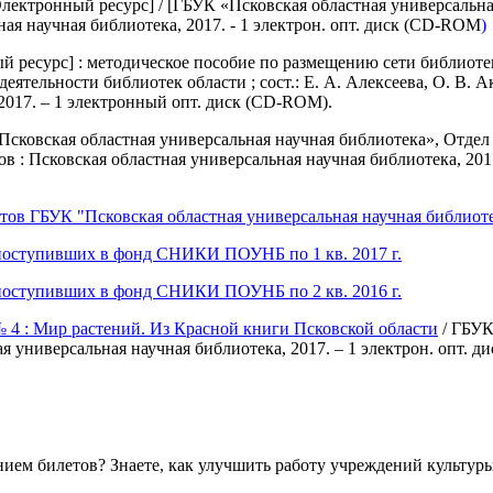
лектронный ресурс] / [ГБУК «Псковская областная универсальная 
ьная научная библиотека, 2017. - 1 электрон. опт. диск (CD-ROM
)
 ресурс] : методическое пособие по размещению сети библиоте
ятельности библиотек области ; сост.: Е. А. Алексеева, О. В. 
2017. – 1 электронный опт. диск (CD-ROM).
сковская областная универсальная научная библиотека», Отдел ли
сков : Псковская областная универсальная научная библиотека, 201
в ГБУК "Псковская областная универсальная научная библиотек
поступивших в фонд СНИКИ ПОУНБ по 1 кв. 2017 г.
поступивших в фонд СНИКИ ПОУНБ по 2 кв. 2016 г.
 4 : Мир растений. Из Красной книги Псковской области
/ ГБУК 
ная универсальная научная библиотека, 2017. – 1 электрон. опт. 
ем билетов? Знаете, как улучшить работу учреждений культур