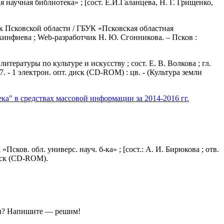
научная библиотека» ; [сост. Е.И.Галанцева, Н. Г. Грищенко,
к Псковской области / ГБУК «Псковская областная
Акинфиева ; Web-разработчик Н. Ю. Сгонникова. – Псков :
тературы по культуре и искусству ; сост. Е. В. Волкова ; гл.
7. - 1 электрон. опт. диск (CD-ROM) : цв. - (Культура земли
а" в средствах массовой информации за 2014-2016 гг.
«Псков. обл. универс. науч. б-ка» ; [сост.: А. И. Бирюкова ; отв.
диск (CD-ROM).
ы?
Напишите — решим!