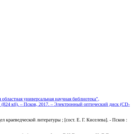
 областная универсальная научная библиотека",
ан. (824 кб). – Псков, 2017. – Электронный оптический диск (CD-
краеведческой литературы ; [сост. Е. Г. Киселева]. - Псков :