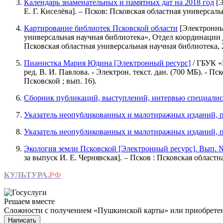
Календарь знаменательных и памятных дат на 2018 год
[Э
Е. Г. Киселёва]. – Псков: Псковская областная универсал
Картирование библиотек Псковской области
[Электронный
универсальная научная библиотека», Отдел координации де
Псковская областная универсальная научная библиотека, 
Пианистка Мария Юдина [Электронный ресурс]
/ ГБУК «П
ред. В. И. Павлова. - Электрон. текст. дан. (700 МБ). - П
Псковской ; вып. 16).
Сборник публикаций, выступлений, интервью специалисто
Указатель неопубликованных и малотиражных изданий, 
Указатель неопубликованных и малотиражных изданий, 
Экология земли Псковской [Электронный ресурс]. Вып. №
за выпуск И. Е. Чернявская]. – Псков : Псковская област
КУЛЬТУРА.
РФ
Решаем вместе
Сложности с получением «Пушкинской карты» или приобретени
Написать