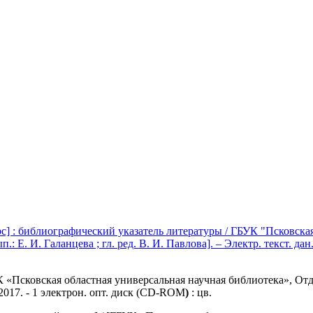
] : библиографический указатель литературы / ГБУК "Псковская
.: Е. И. Галанцева ; гл. ред. В. И. Павлова]. – Электр. текст. д
«Псковская областная универсальная научная библиотека», Отдел 
2017. - 1 электрон. опт. диск (CD-ROM
)
:
цв.