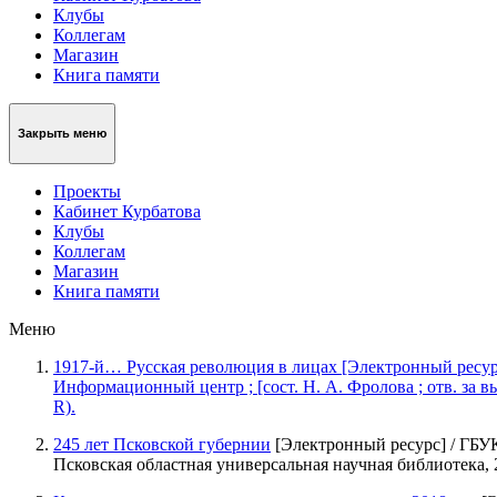
Клубы
Коллегам
Магазин
Книга памяти
Закрыть меню
Проекты
Кабинет Курбатова
Клубы
Коллегам
Магазин
Книга памяти
Меню
1917-й… Русская революция в лицах [Электронный ресурс
Информационный центр ; [сост. Н. А. Фролова ; отв. за вып
R).
245 лет Псковской губернии
[Электронный ресурс] / ГБУК 
Псковская областная универсальная научная библиотека, 