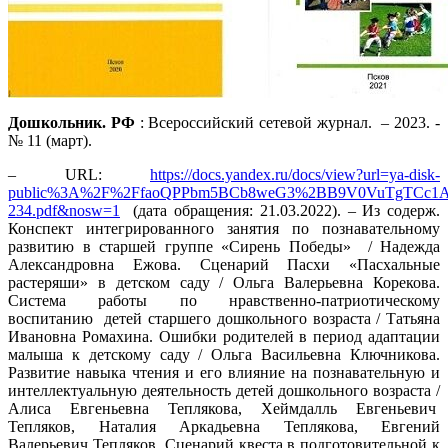
Дошкольник. РФ
: Всероссийский сетевой журнал. – 2023. -
№ 11 (март).
– URL:
https://docs.yandex.ru/docs/view?url=ya-disk-
public%3A%2F%2FfaoQPPbm5BCb8weG3%2BB9V0VuTgTCc1
234.pdf&nosw=1
(дата обращения: 21.03.2022). – Из содерж.
Конспект интегрированного занятия по познавательному
развитию в старшей группе «Сирень Победы» / Надежда
Александровна Ежова. Сценарий Пасхи «Пасхальные
растеряши» в детском саду / Ольга Валерьевна Корекова.
Система работы по нравственно-патриотическому
воспитанию детей старшего дошкольного возраста / Татьяна
Ивановна Ромахина. Ошибки родителей в период адаптации
малыша к детскому саду / Ольга Васильевна Ключникова.
Развитие навыка чтения и его влияние на познавательную и
интеллектуальную деятельность детей дошкольного возраста /
Алиса Евгеньевна Теплякова, Хеймдалль Евгеньевич
Тепляков, Наталия Аркадьевна Теплякова, Евгений
Валерьевич Тепляков. Сценарий квеста в подготовительной к