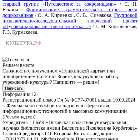
старшей группе «Путешествие за сокровищами»
/ С. Н.
Ескина.
Формирование грамматического строя речи
дошкольников
/ О. А. Кириенко , С. В. Симакова.
Групповой
познавательно-исследовательский творческий проект
«Пуговка-крошка не только застежка…»
/ Т. М. Кобылянская,
Г. З. Курмакаева.
КУЛЬТУРА.
РФ
Решаем вместе
Сложности с получением «Пушкинской карты» или
приобретением билетов? Знаете, как улучшить работу
учреждений культуры?
Напишите — решим!
Написать
Информация
12+
Регистрационный номер Эл № ФС77-87001 выдан 19.03.2024
г. Федеральной службой по надзору в сфере связи,
информационных технологий и массовых коммуникаций
(Роскомнадзор).
Учредитель – ГБУК «Псковская областная универсальная
научная библиотека имени Валентина Яковлевича Курбатова»
Главный редактор Л.О. Егорова. Контакт редакции
+7(8112)72-84-01, bib@pskovlib.ru
При использовании