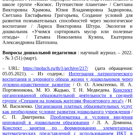
школе группе «Космос. Путешествие планетам» / Светлана
Викторовна Храмова, Юлия Владимировна Задворнова,
Светлана Евстафьевна Григорьева, Создание условий для
развития познавательных способностей через экологическое
воспитание / Лариса Викторовна Штура. Экология и
дошкольник «Учимся сортировать мусор или полезные
отходы» / Татьяна Николаевна Кузина, Екатерина
Александровна Шатохина.
Вопросы дошкольной педагогики
: научный журнал. – 2022.
- № 3 (51) (март).
– URL:
https://moluch.ru/th/1/archive/217/
(дата обращения:
05.05.2021). – Из содерж.:
Интеграция патриотического
воспитания и здорового образа жизни у дошкольников через
духовно-нравственное развитие
/ О. О. Алексеенко, Н. А.
Портянникова, М. Ю. Жадько, Т. Н. Медведева.
Конспект
организованной образовательной деятельности в средней
группе «Спешим на помощь жителям Фиолетового леса!»
/ Н.
М. Василенко.
Организация платных образовательных услуг
как необходимое условие развития дошкольного учреждения
/
С. П. Дмитриева.
Проблематика и условия введения
инноваций в дошкольном образовании
/ Л. А. Домнина.
Конспект занятия по формированию элементарных
математических представлений с использованием ИКТ в