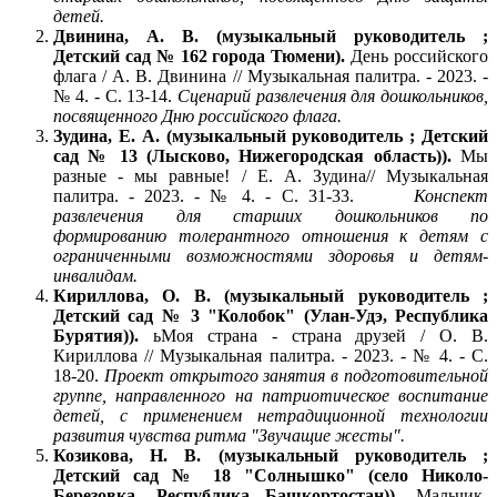
детей.
Двинина, А. В. (музыкальный руководитель ;
Детский сад № 162 города Тюмени).
День российского
флага / А. В. Двинина // Музыкальная палитра. - 2023. -
№ 4. - С. 13-14.
Сценарий развлечения для дошкольников,
посвященного Дню российского флага.
Зудина, Е. А. (музыкальный руководитель ; Детский
сад № 13 (Лысково, Нижегородская область)).
Мы
разные - мы равные! / Е. А. Зудина// Музыкальная
палитра. - 2023. - № 4. - С. 31-33.
Конспект
развлечения для старших дошкольников по
формированию толерантного отношения к детям с
ограниченными возможностями здоровья и детям-
инвалидам.
Кириллова, О. В. (музыкальный руководитель ;
Детский сад № 3 "Колобок" (Улан-Удэ, Республика
Бурятия)).
ьМоя страна - страна друзей / О. В.
Кириллова // Музыкальная палитра. - 2023. - № 4. - С.
18-20.
Проект открытого занятия в подготовительной
группе, направленного на патриотическое воспитание
детей, с применением нетрадиционной технологии
развития чувства ритма "Звучащие жесты".
Козикова, Н. В. (музыкальный руководитель ;
Детский сад № 18 "Солнышко" (село Николо-
Березовка, Республика Башкортостан)).
Мальчик-