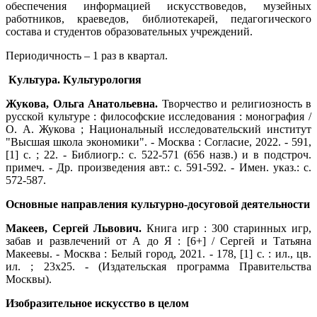
обеспечения информацией искусствоведов, музейных
работников, краеведов, библиотекарей, педагогического
состава и студентов образовательных учреждений.
Периодичность – 1 раз в квартал.
Культура. Культурология
Жукова, Ольга Анатольевна.
Творчество и религиозность в
русской культуре : философские исследования : монография /
О. А. Жукова ; Национальный исследовательский институт
"Высшая школа экономики". - Москва : Согласие, 2022. - 591,
[1] с. ; 22. - Библиогр.: с. 522-571 (656 назв.) и в подстроч.
примеч. - Др. произведения авт.: с. 591-592. - Имен. указ.: с.
572-587.
Основные направления культурно-досуговой деятельности
Макеев, Сергей Львович.
Книга игр : 300 старинных игр,
забав и развлечений от А до Я : [6+] / Сергей и Татьяна
Макеевы. - Москва : Белый город, 2021. - 178, [1] с. : ил., цв.
ил. ; 23х25. - (Издательская программа Правительства
Москвы).
Изобразительное искусство в целом