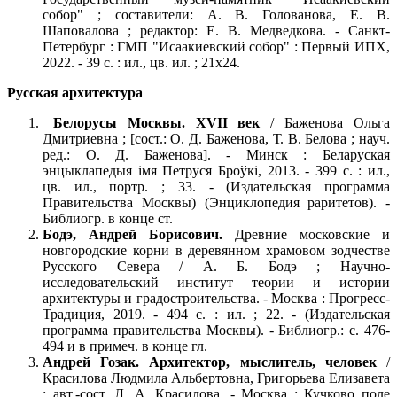
собор" ; составители: А. В. Голованова, Е. В.
Шаповалова ; редактор: Е. В. Медведкова. - Санкт-
Петербург : ГМП "Исаакиевский собор" : Первый ИПХ,
2022. - 39 с. : ил., цв. ил. ; 21х24.
Русская архитектура
Белорусы Москвы. XVII век
/ Баженова Ольга
Дмитриевна ; [сост.: О. Д. Баженова, Т. В. Белова ; науч.
ред.: О. Д. Баженова]. - Минск : Беларуская
энцыклапедыя iмя Петруся Броўкi, 2013. - 399 с. : ил.,
цв. ил., портр. ; 33. - (Издательская программа
Правительства Москвы) (Энциклопедия раритетов). -
Библиогр. в конце ст.
Бодэ, Андрей Борисович.
Древние московские и
новгородские корни в деревянном храмовом зодчестве
Русского Севера / А. Б. Бодэ ; Научно-
исследовательский институт теории и истории
архитектуры и градостроительства. - Москва : Прогресс-
Традиция, 2019. - 494 с. : ил. ; 22. - (Издательская
программа правительства Москвы). - Библиогр.: с. 476-
494 и в примеч. в конце гл.
Андрей Гозак. Архитектор, мыслитель, человек
/
Красилова Людмила Альбертовна, Григорьева Елизавета
; авт.-сост. Л. А. Красилова. - Москва : Кучково поле