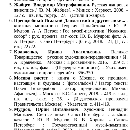
Жабцев, Владимир Митрофанович.
Русская жанровая
живопись / [В. М. Жабцев]. - Минск : Харвест, 2008. -
127 с. : цв. ил., портр. ; 27. - (Стили и жанры).
Преподобный Исаакий Далматский и другие лики...
:
книжная миниатюра Георгия Панайотова / Ю. В.
Мудров, А. А. Петров ; Гос. музей-памятник "Исаакиев.
собор" ; рук. проекта, авт.-сост. Ю. В. Мудров; фот.: А.
А. Петров. - Санкт-Петербург : [б. и.], 2018. - 21, [1] c. :
ил. ; 22х22.
Кравченко, Ирина Анатольевна.
Великое
Товарищество : русские художники-передвижники / И.
А. Кравченко. - Москва : Просвещение, 2016. - 359 с. :
ил., цв. ил., факс. - (Шедевры живописи). - Указ. имен
художников и произведений: с. 356-359.
Москва растет
: книга о Москве, ее прошлом,
настоящем и будущем : [фотоальбом] / [автор текста:
Павел Гнилорыбов ; автор предисловия: Михаил
Афанасьев]. - Москва : Б.С.Г.-пресс, 2018. - 419 с. : ил.,
цв. ил., факс. ; 35. - (Издательская программа
Правительства Москвы). - Указатели: с. 411-419.
Мудров, Юрий Витальевич.
Художник Геннадий
Манжаев. Святые лики Санкт-Петербурга : альбом-
каталог / Ю. В. Мудров, В. В. Хорина. - Санкт-
Петербург : Государственный музей-памятник