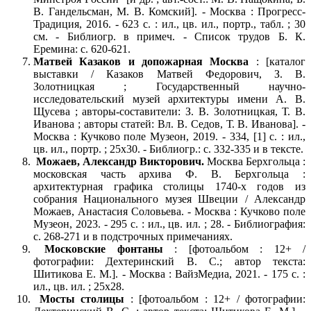
В. Гандельсман, М. В. Комский]. - Москва : Прогресс-
Традиция, 2016. - 623 с. : ил., цв. ил., портр., табл. ; 30
см. - Библиогр. в примеч. - Список трудов Б. К.
Еремина: с. 620-621.
Матвей Казаков и допожарная Москва
: [каталог
выставки / Казаков Матвей Федорович, З. В.
Золотницкая ; Государственный научно-
исследовательский музей архитектуры имени А. В.
Щусева ; авторы-составители: З. В. Золотницкая, Т. В.
Иванова ; авторы статей: Вл. В. Седов, Т. В. Иванова]. -
Москва : Кучково поле Музеон, 2019. - 334, [1] с. : ил.,
цв. ил., портр. ; 25x30. - Библиогр.: с. 332-335 и в тексте.
Можаев, Александр Викторович.
Москва Берхгольца :
московская часть архива Ф. В. Берхгольца :
архитектурная графика столицы 1740-х годов из
собрания Национального музея Швеции / Александр
Можаев, Анастасия Соловьева. - Москва : Кучково поле
Музеон, 2023. - 295 с. : ил., цв. ил. ; 28. - Библиография:
с. 268-271 и в подстрочных примечаниях.
Московские фонтаны
: [фотоальбом : 12+ /
фотографии: Дехтеринский В. С.; автор текста:
Шитикова Е. М.]. - Москва : ВайзМедиа, 2021. - 175 с. :
ил., цв. ил. ; 25х28.
Мосты столицы
: [фотоальбом : 12+ / фотографии: