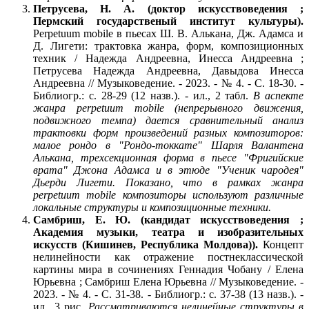
Петрусева, Н. А. (доктор искусствоведения ;
Пермский государственый институт культуры).
Perpetuum mobile в пьесах Ш. В. Алькана, Дж. Адамса и
Д. Лигети: трактовка жанра, форм, композиционных
техник / Надежда Андреевна, Инесса Андреевна ;
Петрусева Надежда Андреевна, Давыдова Инесса
Андреевна // Музыковедение. - 2023. - № 4. - С. 18-30. -
Библиогр.: с. 28-29 (12 назв.). - ил., 2 табл.
В аспекте
жанра perpetuum mobile (непрерывного движения,
подвижного темпа) дается сравнительный анализ
трактовк
и форм произведений разных композиторов:
малое рондо в "Рондо-токкате" Шарля Валантена
Алькана, трехсекционная форма в пьесе "Фригийские
врата" Джона Адамса и в этюде "Ученик чародея"
Дьерди Лигети. Показано, что в рамках жанра
perpetuum mobile композиторы используют различные
локальные структуры и композиционные техники.
Самбриш, Е. Ю. (кандидат искусствоведения ;
Академия музыки, театра и изобразительных
искусств (Кишинев, Республика Молдова)).
Концепт
нелинейности как отражение постнеклассической
картины мира в сочинениях Геннадия Чобану / Елена
Юрьевна ; Самбриш Елена Юрьевна // Музыковедение. -
2023. - № 4. - С. 31-38. - Библиогр.: с. 37-38 (13 назв.). -
ил., 3 рис.
Рассматриваются нелинейные структуры в