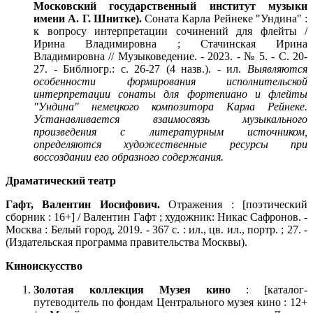
Московский государственный институт музыки
имени А. Г. Шнитке).
Соната Карла Рейнеке "Ундина" :
к вопросу интерпретации сочинений для флейты /
Ирина Владимировна ; Стачинская Ирина
Владимировна // Музыковедение. - 2023. - № 5. - С. 20-
27. - Библиогр.: с. 26-27 (4 назв.). - ил.
Выявляются
особенности формирования исполнительской
интерпретации сонаты для фортепиано и флейты
"Ундина" немецкого композитора Карла Рейнеке.
Устанавливается взаимосвязь музыкального
произведения с литературным источником,
определяются художественные ресурсы при
воссоздании его образного содержания.
Драматический театр
Гафт, Валентин Иосифович.
Отражения : [поэтический
сборник : 16+] / Валентин Гафт ; художник: Никас Сафронов. -
Москва : Белый город, 2019. - 367 с. : ил., цв. ил., портр. ; 27. -
(Издательская программа правительства Москвы).
Киноискусство
Золотая коллекция Музея кино
: [каталог-
путеводитель по фондам Центрального музея кино : 12+