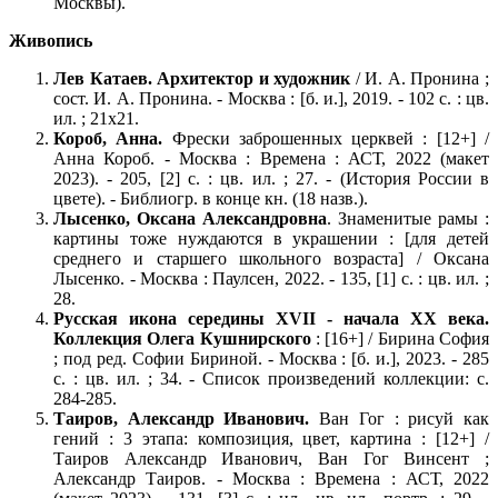
Москвы).
Живопись
Лев Катаев. Архитектор и художник
/ И. А. Пронина ;
сост. И. А. Пронина. - Москва : [б. и.], 2019. - 102 с. : цв.
ил. ; 21x21.
Короб, Анна.
Фрески заброшенных церквей : [12+] /
Анна Короб. - Москва : Времена : АСТ, 2022 (макет
2023). - 205, [2] с. : цв. ил. ; 27. - (История России в
цвете). - Библиогр. в конце кн. (18 назв.).
Лысенко, Оксана Александровна
. Знаменитые рамы :
картины тоже нуждаются в украшении : [для детей
среднего и старшего школьного возраста] / Оксана
Лысенко. - Москва : Паулсен, 2022. - 135, [1] с. : цв. ил. ;
28.
Русская икона середины XVII - начала XX века.
Коллекция Олега Кушнирского
: [16+] / Бирина София
; под ред. Софии Бириной. - Москва : [б. и.], 2023. - 285
с. : цв. ил. ; 34. - Список произведений коллекции: с.
284-285.
Таиров, Александр Иванович.
Ван Гог : рисуй как
гений : 3 этапа: композиция, цвет, картина : [12+] /
Таиров Александр Иванович, Ван Гог Винсент ;
Александр Таиров. - Москва : Времена : АСТ, 2022