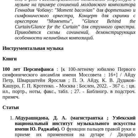
музыке на примере сочинений молдавского композитора
Геннадия Чобану: "Moment bacovian" для фортепиано и
симфонического оркестра, Концерт для скрипки с
оркестром "Моменты", "Glance Behind the
Curtain/Glance for the Curtain" для струнного оркестра.
Приводятся схемы сочинений, демонстрирующих
особенности нелинейных композиций.
Инструментальная музыка
Книги
100 лет Персимфанса
: [к 100-летнему юбилею Первого
симфонического ансамбля имени Моссовета : 16+] / Айду
Петр, Шварцштейн Ярослав ; П. Э. Айду, К. В. Дудаков-
Кашуро, Г. П. Кротенко. - Москва : Бослен, 2022. - 367 с. : цв.
ил., портр., ноты, факс., табл. ; 27. - Библиогр. в подстроч.
примеч.
Статьи
Абдурашидова, Д. А. (магистрантка ; Узбекский
национальный институт музыкального искусства
имени Ю. Раджаби).
О функции пальцев правой руки и
приеме их применения на дутаре / Дилрабо