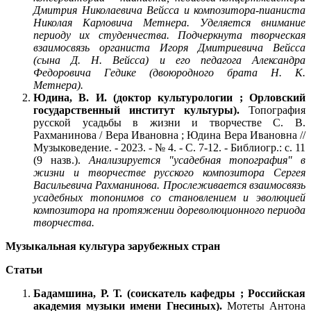
Дмитрия Николаевича Вейсса и композитора-пианиста
Николая Карловича Метнера. Уделяется внимание
периоду их студенчества. Подчеркнута творческая
взаимосвязь органиста Игоря Дмитриевича Вейсса
(сына Д. Н. Вейсса) и его педагога Александра
Федоровича Гедике (двоюродного брата Н. К.
Метнера).
Юдина, В. И. (доктор культурологии ; Орловский
государственный институт культуры).
Топография
русской усадьбы в жизни и творчестве С. В.
Рахманинова / Вера Ивановна ; Юдина Вера Ивановна //
Музыковедение. - 2023. - № 4. - С. 7-12. - Библиогр.: с. 11
(9 назв.).
Анализируется "усадебная топография" в
жизни и творчестве русского композитора Сергея
Васильевича Рахманинова. Прослеживается взаимосвязь
усадебных топонимов со становлением и эволюцией
композитора на протяжении дореволюционного периода
творчества.
Музыкальная культура зарубежных стран
Статьи
Бадамшина, Р. Т. (соискатель кафедры ; Российская
академия музыки имени Гнесиных).
Мотеты Антона