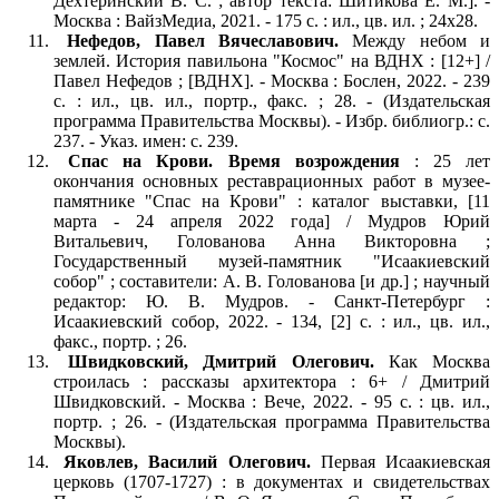
Дехтеринский В. С. ; автор текста: Шитикова Е. М.]. -
Москва : ВайзМедиа, 2021. - 175 с. : ил., цв. ил. ; 24х28.
Нефедов, Павел Вячеславович.
Между небом и
землей. История павильона "Космос" на ВДНХ : [12+] /
Павел Нефедов ; [ВДНХ]. - Москва : Бослен, 2022. - 239
с. : ил., цв. ил., портр., факс. ; 28. - (Издательская
программа Правительства Москвы). - Избр. библиогр.: с.
237. - Указ. имен: с. 239.
Спас на Крови. Время возрождения
: 25 лет
окончания основных реставрационных работ в музее-
памятнике "Спас на Крови" : каталог выставки, [11
марта - 24 апреля 2022 года] / Мудров Юрий
Витальевич, Голованова Анна Викторовна ;
Государственный музей-памятник "Исаакиевский
собор" ; составители: А. В. Голованова [и др.] ; научный
редактор: Ю. В. Мудров. - Санкт-Петербург :
Исаакиевский собор, 2022. - 134, [2] с. : ил., цв. ил.,
факс., портр. ; 26.
Швидковский, Дмитрий Олегович.
Как Москва
строилась : рассказы архитектора : 6+ / Дмитрий
Швидковский. - Москва : Вече, 2022. - 95 с. : цв. ил.,
портр. ; 26. - (Издательская программа Правительства
Москвы).
Яковлев, Василий Олегович.
Первая Исаакиевская
церковь (1707-1727) : в документах и свидетельствах