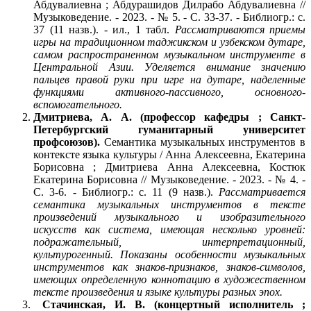
Абдувалиевна ; Абдурашидов Дилрабо Абдувалиевна //
Музыковедение. - 2023. - № 5. - С. 33-37. - Библиогр.: с.
37 (11 назв.). - ил., 1 табл.
Рассматриваются приемы
игры на традиционном таджикском и узбекском дутаре,
самом распространенном музыкальном инструменте в
Центральной Азии. Уделяется внимание значению
пальцев правой руки при игре на дутаре, наделенные
функциями активного-пассивного, основного-
вспомогательного.
Дмитриева, А. А. (профессор кафедры ; Санкт-
Петербургский гуманитарный университет
профсоюзов).
Семантика музыкальных инструментов в
контексте языка культуры / Анна Алексеевна, Екатерина
Борисовна ; Дмитриева Анна Алексеевна, Костюк
Екатерина Борисовна // Музыковедение. - 2023. - № 4. -
С. 3-6. - Библиогр.: с. 11 (9 назв.).
Рассматривается
семантика музыкальных инструментов в тексте
произведений музыкального и изобразительного
искусств как система, имеющая несколько уровней:
подражательный, интерпретационный,
культурогенный. Показаны особенности музыкальных
инструментов как знаков-признаков, знаков-символов,
имеющих определенную коннотацию в художественном
тексте произведения и языке культуры разных эпох.
Стачинская, И. В. (концертный исполнитель ;