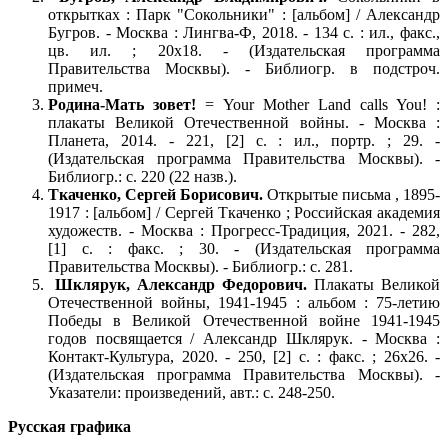
открытках : Парк "Сокольники" : [альбом] / Александр
Бугров. - Москва : Лингва-Ф, 2018. - 134 с. : ил., факс.,
цв. ил. ; 20x18. - (Издательская программа
Правительства Москвы). - Библиогр. в подстроч.
примеч.
Родина-Мать зовет!
= Your Mother Land calls You! :
плакаты Великой Отечественной войны. - Москва :
Планета, 2014. - 221, [2] с. : ил., портр. ; 29. -
(Издательская программа Правительства Москвы). -
Библиогр.: с. 220 (22 назв.).
Ткаченко, Сергей Борисович.
Открытые письма , 1895-
1917 : [альбом] / Сергей Ткаченко ; Российская академия
художеств. - Москва : Прогресс-Традиция, 2021. - 282,
[1] с. : факс. ; 30. - (Издательская программа
Правительства Москвы). - Библиогр.: с. 281.
Шклярук, Александр Федорович.
Плакаты Великой
Отечественной войны, 1941-1945 : альбом : 75-летию
Победы в Великой Отечественной войне 1941-1945
годов посвящается / Александр Шклярук. - Москва :
Контакт-Культура, 2020. - 250, [2] с. : факс. ; 26x26. -
(Издательская программа Правительства Москвы). -
Указатели: произведений, авт.: с. 248-250.
Русская графика