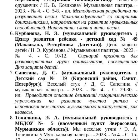
одуванчик / Н. В. Козикова// Музыкальная палитра. -
2023. - № 4. - С. 5-8. - ил.
Методическая разработка по
разучиванию песни "Мальчик-одуванчик" со старшими
дошкольниками, направленная на развитие музыкальных
способностей. Напечатаны слова и ноты песни.
Курбанова, Н. Э. (музыкальный руководитель ;
Центр развития ребенка - детский сад № 49
(Махачкала, Республика Дагестан)).
День защиты
детей / Н. Э. Курбанова // Музыкальная палитра. - 2023. -
№ 4. - С. 10-12.
Сценарий праздника для
разновозрастных групп дошкольников, посвященного
Дню защиты детей.
Сапегина, Д. С. (музыкальный руководитель ;
Детский сад № 19 (Кировский район, Санкт-
Петербург)).
Веселый стук / Д. С. Сапегина //
музыкальная палитра. - 2023. - № 4. - С. 29-30. -
ил.
Приводится описание движений логоритмического
упражнения на развитие чувства ритма с
использованием такого музыкального инструмента, как
клавесы.
Точилкина, Э. А. (музыкальный руководитель ;
МБДОУ № 5 (населенный пункт Зверосовхоз,
Мурманская область)).
Мы веселые утята / Э. А.
Точилкина // Музыкальная палитра. - 2023. - № 4. - С. 15-