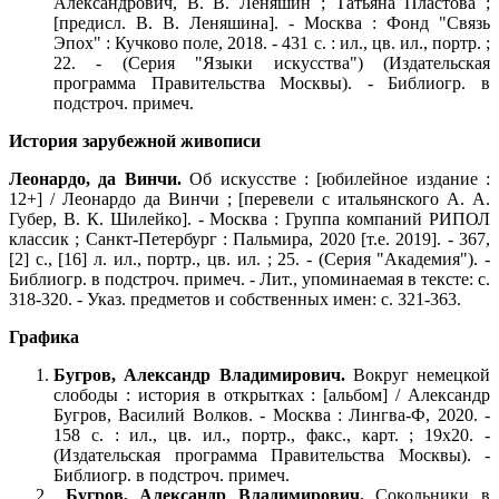
Александрович, В. В. Леняшин ; Татьяна Пластова ;
[предисл. В. В. Леняшина]. - Москва : Фонд "Связь
Эпох" : Кучково поле, 2018. - 431 с. : ил., цв. ил., портр. ;
22. - (Серия "Языки искусства") (Издательская
программа Правительства Москвы). - Библиогр. в
подстроч. примеч.
История зарубежной живописи
Леонардо, да Винчи.
Об искусстве : [юбилейное издание :
12+] / Леонардо да Винчи ; [перевели с итальянского А. А.
Губер, В. К. Шилейко]. - Москва : Группа компаний РИПОЛ
классик ; Санкт-Петербург : Пальмира, 2020 [т.е. 2019]. - 367,
[2] с., [16] л. ил., портр., цв. ил. ; 25. - (Серия "Академия"). -
Библиогр. в подстроч. примеч. - Лит., упоминаемая в тексте: с.
318-320. - Указ. предметов и собственных имен: с. 321-363.
Графика
Бугров, Александр Владимирович.
Вокруг немецкой
слободы : история в открытках : [альбом] / Александр
Бугров, Василий Волков. - Москва : Лингва-Ф, 2020. -
158 с. : ил., цв. ил., портр., факс., карт. ; 19x20. -
(Издательская программа Правительства Москвы). -
Библиогр. в подстроч. примеч.
Бугров, Александр Владимирович.
Сокольники в