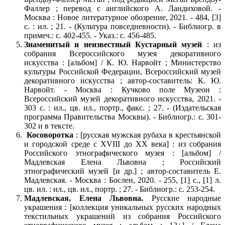
Фаллер ; перевод с английского А. Ландиховой. -
Москва : Новое литературное обозрение, 2021. - 484, [3]
с. : ил. ; 21. - (Культура повседневности). - Библиогр. в
примеч.: с. 402-455. - Указ.: с. 456-485.
Знаменитый и неизвестный Кустарный музей
: из
собрания Всероссийского музея декоративного
искусства : [альбом] / К. Ю. Нарвойт ; Министерство
культуры Российской Федерации, Всероссийский музей
декоративного искусства ; автор-составитель: К. Ю.
Нарвойт. - Москва : Кучково поле Музеон :
Всероссийский музей декоративного искусства, 2021. -
303 с. : ил., цв. ил., портр., факс. ; 27. - (Издательская
программа Правительства Москвы). - Библиогр.: с. 301-
302 и в тексте.
Косоворотка
: [русская мужская рубаха в крестьянской
и городской среде с XVIII до XX века] : из собрания
Российского этнографического музея : [альбом] /
Мадлевская Елена Львовна ; Российский
этнографический музей [и др.] ; автор-составитель Е.
Мадлевская. - Москва : Бослен, 2020. - 255, [1] с., [1] л.
цв. ил. : ил., цв. ил., портр. ; 27. - Библиогр.: с. 253-254.
Мадлевская, Елена Львовна.
Русские народные
украшения : [коллекция уникальных русских народных
текстильных украшений из собрания Российского