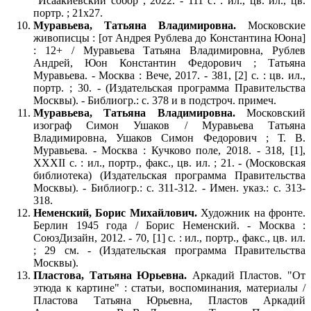
"Исаакиевский собор", 2022. - 111 с. : ил., цв. ил., цв.
портр. ; 21х27.
Муравьева, Татьяна Владимировна.
Московские
живописцы : [от Андрея Рублева до Константина Юона]
: 12+ / Муравьева Татьяна Владимировна, Рублев
Андрей, Юон Константин Федорович ; Татьяна
Муравьева. - Москва : Вече, 2017. - 381, [2] с. : цв. ил.,
портр. ; 30. - (Издательская программа Правительства
Москвы). - Библиогр.: с. 378 и в подстроч. примеч.
Муравьева, Татьяна Владимировна.
Московский
изограф Симон Ушаков / Муравьева Татьяна
Владимировна, Ушаков Симон Федорович ; Т. В.
Муравьева. - Москва : Кучково поле, 2018. - 318, [1],
XXXII с. : ил., портр., факс., цв. ил. ; 21. - (Московская
библиотека) (Издательская программа Правительства
Москвы). - Библиогр.: с. 311-312. - Имен. указ.: с. 313-
318.
Неменский, Борис Михайлович.
Художник на фронте.
Берлин 1945 года / Борис Неменский. - Москва :
СоюзДизайн, 2012. - 70, [1] с. : ил., портр., факс., цв. ил.
; 29 см. - (Издательская программа Правительства
Москвы).
Пластова, Татьяна Юрьевна.
Аркадий Пластов. "От
этюда к картине" : статьи, воспоминания, материалы /
Пластова Татьяна Юрьевна, Пластов Аркадий