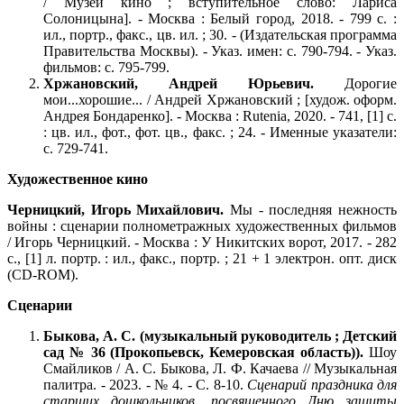
/ Музей кино ; вступительное слово: Лариса
Солоницына]. - Москва : Белый город, 2018. - 799 с. :
ил., портр., факс., цв. ил. ; 30. - (Издательская программа
Правительства Москвы). - Указ. имен: с. 790-794. - Указ.
фильмов: с. 795-799.
Хржановский, Андрей Юрьевич.
Дорогие
мои...хорошие... / Андрей Хржановский ; [худож. оформ.
Андрея Бондаренко]. - Москва : Rutenia, 2020. - 741, [1] с.
: цв. ил., фот., фот. цв., факс. ; 24. - Именные указатели:
с. 729-741.
Художественное кино
Черницкий, Игорь Михайлович.
Мы - последняя нежность
войны : сценарии полнометражных художественных фильмов
/ Игорь Черницкий. - Москва : У Никитских ворот, 2017. - 282
с., [1] л. портр. : ил., факс., портр. ; 21 + 1 электрон. опт. диск
(CD-ROM).
Сценарии
Быкова, А. С. (музыкальный руководитель ; Детский
сад № 36 (Прокопьевск, Кемеровская область)).
Шоу
Смайликов / А. С. Быкова, Л. Ф. Качаева // Музыкальная
палитра. - 2023. - № 4. - С. 8-10.
Сценарий праздника для
старших дошкольников, посвященного Дню защиты