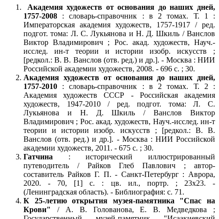
Академия художеств от основания до наших дней,
1757-2008
: словарь-справочник : в 2 томах. Т. 1 :
Императорская академия художеств, 1757-1917 / ред.
подгот. тома: Л. С. Лукьянова и Н. Д. Шкиль / Ванслов
Виктор Владимирович ; Рос. акад. художеств, Науч.-
исслед. ин-т теории и истории изобр. искусств ;
[редкол.: В. В. Ванслов (отв. ред.) и др.]. - Москва : НИИ
Российской академии художеств, 2008. - 696 с. ; 30.
Академия художеств от основания до наших дней,
1757-2010
: словарь-справочник : в 2 томах. Т. 2 :
Академия художеств СССР - Российская академия
художеств, 1947-2010 / ред. подгот. тома: Л. С.
Лукьянова и Н. Д. Шкиль / Ванслов Виктор
Владимирович ; Рос. акад. художеств, Науч.-исслед. ин-т
теории и истории изобр. искусств ; [редкол.: В. В.
Ванслов (отв. ред.) и др.]. - Москва : НИИ Российской
академии художеств, 2011. - 675 с. ; 30.
Гатчина
: исторический иллюстрированный
путеводитель / Райков Глеб Павлович ; автор-
составитель Райков Г. П. - Санкт-Петербург : Аврора,
2020. - 70, [1] с. : цв. ил., портр. ; 23х23. -
(Ленинградская область). - Библиография: с. 71.
К 25-летию открытия музея-памятника "Спас на
Крови"
/ А. В. Голованова, Е. В. Медведкова ;
Государственный музей-памятник "Исаакиевский