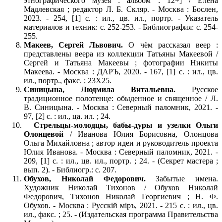
этнографического музея : альбом : 12+] / Елена
Мадлевская ; редактор Л. Б. Скляр. - Москва : Бослен,
2023. - 254, [1] с. : ил., цв. ил., портр. - Указатель
материалов и техник: с. 252-253. - Библиография: с. 254-
255.
Макеев, Сергей Львович.
О чём рассказал веер :
представлены веера из коллекции Татьяны Макеевой /
Сергей и Татьяна Макеевы ; фотографии Никиты
Макеева. - Москва : ДАРЪ, 2020. - 167, [1] с. : ил., цв.
ил., портр., факс. ; 23Х25.
Синицына, Людмила Витальевна.
Русское
традиционное полотенце: обыденное и священное / Л.
В. Синицына. - Москва : Северный паломник, 2021. -
97, [2] с. : ил., ца. ил. ; 24.
Стрельцы-молодцы, бабы-дуры и узелки Ольги
Олонцевой
/ Иванова Юлия Борисовна, Олонцова
Ольга Михайловна ; автор идеи и руководитель проекта
Юлия Иванова. - Москва : Северный паломник, 2021. -
209, [1] с. : ил., цв. ил., портр. ; 24. - (Секрет мастера ;
вып. 2). - Библиогр.: с. 207.
Обухов, Николай Федорович.
Забытые имена.
Художник Николай Тихонов / Обухов Николай
Федорович, Тихонов Николай Георгиевич ; Н. Ф.
Обухов. - Москва : Русскiй мiръ, 2021. - 215 с. : ил., цв.
ил., факс. ; 25. - (Издательская программа Правительства