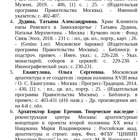
Музеон, 2019. - 406, [1] с. ; 25. - (Издательская
программа Правительства Москвы). - Именной
указатель: с. 402-407.
Дудина, Татьяна Александровна.
Храм Климента
папы Римского в Замоскворечье / Татьяна Дудина,
Наталья Мерзлютина. - Москва : Кучково поле : Фонд
Связь Эпох, 2018. - 231 с. : ил., цв. ил., портр., карт. ; 26.
- (Genius Loci. Московское барокко) (Издательская
программа Правительства Москвы). - Библиогр. в
подстроч. примеч. - Имен. указ.: с. 226-228. - Указ.
монастырей, соборов и церквей: с. 229-230. -
Иконографический указ.: с. 230-231.
Евангулова, Ольга Сергеевна.
Московская
архитектура и ее создатели : первая половина XVIII века
/ О. С. Евангулова. - Москва : Прогресс-Традиция, 2014.
- 430, [1] с. : ил., цв. ил., портр. ; 25. - (Издательская
программа Правительства Москвы). - Библиогр. в
примеч.: с. 403-431 (416 назв.). - Др. произведения авт.
на 4-й с. обл.
Архитектор Борис Еремин. Творческое наследие
:
реконструкция центра Москвы: архитектурные
концепции и проекты второй половины XX века /
Нащокина Мария Владимировна ; Российская акад.
архитектуры и строит. наук, Фил. ФГБУ "ЦНИИП
Минстроя России" [и др. ; авт.-сост.: М. В. Нащокина, Б.