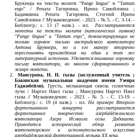
Брукнера на тексты молитв "Pange lingua" и "Tantum
ergo" / Рената Тагировна, Ирина Самойловна ;
Бадамшина Рената Тагировна, Стогний Ирина
Самойловна // Музыковедение. - 2023. - № 5. - С. 3-14. -
Библиогр.: с. 13 (7 назв.). - ил.
Рассматриваются
мотеты на тексты молитв (католических гимнов)
"Pange lingua" и "Tantum ergo", демонстрирующих не
только хоровое письмо австрийского композитора
Антона Брукнера, но и его манеру вторично
пересочинять произведения на один и тот же
литературный источник. Уделяется внимание хоровому
письму композитора, во многом сформированного в
жанре мотета.
Мансурова, Н. Н. гызы (заслуженный учитель ;
Бакинская музыкальная академия имени Узеира
Гаджибейли).
Грусть, мелькающая сквозь солнечные
лучи / Наргиз Наил гызы ; Мансурова Наргиз Наил
гызы // Музыковедение. - 2023. - № 5. - С. 15-19. -
Библиогр.: с. 19 (4 назв.). - ил.
На примере Второго
фортепианного концерта рассматривается
фортепианное творчество азербайджанского
композитора Азера Исмаила оглы Дадашева.
Приводится исторический обзор развития
композиторского и исполнительского искусства
азербайджанской фортепианной музыки ХХ века.