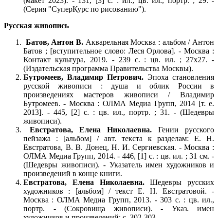
(макет 2023). - 131, [3] с. : ил., цв. ил., портр. ; 29. -
(Серия "СуперКурс по рисованию").
Русская живопись
Батов, Антон В.
Акварельная Москва : альбом / Антон
Батов ; [вступительное слово: Леся Орлова]. - Москва :
Контакт культура, 2019. - 239 с. : цв. ил. ; 27х27. -
(Издательская программа Правительства Москвы).
Бутромеев, Владимир Петрович.
Эпоха становления
русской живописи : душа и облик России в
произведениях мастеров живописи / Владимир
Бутромеев. - Москва : ОЛМА Медиа Групп, 2014 [т. е.
2013]. - 445, [2] с. : цв. ил., портр. ; 31. - (Шедевры
живописи).
Евстратова, Елена Николаевна.
Гении русского
пейзажа : [альбом] / авт. текста к разделам: Е. Н.
Евстратова, В. В. Донец, Н. И. Сергиевская. - Москва :
ОЛМА Медиа Групп, 2014. - 446, [1] с. : цв. ил. ; 31 см. -
(Шедевры живописи). - Указатель имен художников и
произведений в конце книги.
Евстратова, Елена Николаевна.
Шедевры русских
художников : [альбом] / текст Е. Н. Евстратовой. -
Москва : ОЛМА Медиа Групп, 2013. - 303 с. : цв. ил.,
портр. - (Сокровища живописи). - Указ. имен
художников и произведений: с. 302-303.