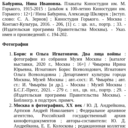
Бабурина, Нина Ивановна.
Плакаты Киностудии им. М.
Горького, 1915-2015 : [альбом к 100-летию Киностудии им.
Горького : 12+] / Нина Бабурина, Александр Шклярук ; [вступ.
слово: С. А. Зернов] ; Киностудия Горького. - Москва :
Контакт-Культура, 2016. - 206, [1] с. : цв. ил., портр. ; 33. -
(Издательская программа Правительства Москвы). - Указ.
имен и произведений: с. 194-202.
Фотография
Борис и Ольга Игнатовичи. Два лица войны
:
фотографии из собрания Музея Москвы : [каталог
выставки, 2020 г., Москва : 16+] / Чмырева Ирина
Юрьевна, Игнатович Борис Всеволодович, Игнатович
Ольга Всеволодовна ; Департамент культуры города
Москвы, Музей Москвы ; авт.-сост.: И. Чмырёва ; авт.
ст.: И. Чмырёва [и др.]. - Москва : Музей Москвы :
Б.С.Г.-Пресс, 2021. - 279 с. : ил., цв. ил., портр. ; 29. -
(Издательская программа Правительства Москвы). -
Библиогр. в подстроч. примеч.
Москва в фотографиях, XX век
/ Ю. Д. Андрейкина,
Артизов Андрей Николаевич ; Федеральное архивное
агентство, Российский государственный архив
кинофотодокументов ; авторы-составители: Ю. Д.
Андрейкина, Е. Е. Колоскова ; редакционная коллегия: