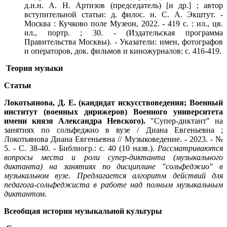
д.и.н. А. Н. Артизов (председатель) [и др.] ; автор
вступительной статьи: д. филос. н. С. А. Экштут. -
Москва : Кучково поле Музеон, 2022. - 419 с. : ил., цв.
ил., портр. ; 30. - (Издательская программа
Правительства Москвы). - Указатели: имен, фотографов
и операторов, док. фильмов и киножурналов: с. 416-419.
Теория музыки
Статьи
Локотьянова, Д. Е. (кандидат искусствоведения; Военный
институт (военных дирижеров) Военного университета
имени князя Александра Невского).
"Супер-диктант" на
занятиях по сольфеджио в вузе / Диана Евгеньевна ;
Локотьянова Диана Евгеньевна // Музыковедение. - 2023. - №
5. - С. 38-40. - Библиогр.: с. 40 (10 назв.).
Рассматриваются
вопросы места и роли супер-диктанта (музыкального
диктанта) на занятиях по дисциплине "сольфеджио" в
музыкальном вузе. Предлагается алгоритм действий для
педагога-сольфеджиста в работе над полным музыкальным
диктантом.
Всеобщая история музыкальной культуры