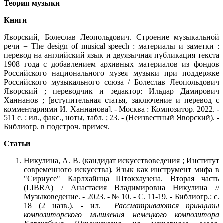
Теория музыки
Книги
Яворский, Болеслав Леопольдович. Строение музыкальной
речи = The design of musical speech : материалы и заметки :
перевод на английский язык и двуязычная публикация текста
1908 года с добавлением архивных материалов из фондов
Российского национального музея музыки при поддержке
Российского музыкального союза / Болеслав Леопольдович
Яворский ; переводчик и редактор: Ильдар Дамирович
Ханнанов ; [вступительная статья, заключение и перевод с
комментариями И. Ханнанова]. - Москва : Композитор, 2022. -
511 с. : ил., факс., ноты, табл. ; 23. - (Неизвестный Яворский). -
Библиогр. в подстроч. примеч.
Статьи
Никулина, А. В. (кандидат искусствоведения ; Институт
современного искусства). Язык как инструмент мифа в
"Сириусе" Карлхайнца Штокхаузена. Вторая часть
(LIBRA) / Анастасия Владимировна Никулина //
Музыковедение. - 2023. - № 10. - С. 11-19. - Библиогр.: с.
18 (2 назв.). - ил.
Рассматриваются принципы
композиторского мышления немецкого композитора