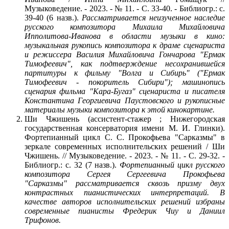
Музыковедение. - 2023. - № 11. - С. 33-40. - Библиогр.: с.
39-40 (6 назв.).
Рассматривается неизученное наследие
русского композитора Михаила Михайловича
Ипполитова-Иванова в области музыки в кино:
музыкальная рукопись композитора к драме сценариста
и режиссера Василия Михайловича Гончарова "Ермак
Тимофеевич", как подтверждение несохранившейся
партитуры к фильму "Волга и Сибирь" ("Ермак
Тимофеевич - покоритель Сибири"); машинопись
сценария фильма "Кара-Бугаз" сценариста и писателя
Константина Георгиевича Паустовского и рукописные
материалы музыки композитора к этой кинокартине.
Ши Чжишень (ассистент-стажер ; Нижегородская
государственная консерватория имени М. И. Глинки).
Фортепианный цикл С. С. Прокофьева "Сарказмы" в
зеркале современных исполнительских решений / Ши
Чжишень. // Музыковедение. - 2023. - № 11. - С. 29-32. -
Библиогр.: с. 32 (7 назв.).
Фортепианный цикл русского
композитора Сергея Сергеевича Прокофьева
"Сарказмы" рассматривается сквозь призму двух
контрастных пианистических интерпретаций. В
качестве авторов исполнительских решений избраны
современные пианисты Фредерик Чиу и Даниил
Трифонов.