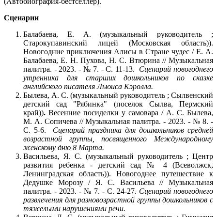
(Автобиография-бестселлер).
Сценарии
Балабаева, Е. А. (музыкальный руководитель ;
Старокупавинский лицей (Московская область)).
Новогодние приключения Алисы в Стране чудес / Е. А.
Балабаева, Е. Н. Пухова, Н. С. Втюрина // Музыкальная
палитра. - 2023. - № 7. - С. 11-13.
Сценарий новогоднего
утренника для старших дошкольников по сказке
английского писателя Льюиса Кэролла.
Былева, А. С. (музыкальный руководитель ; Сылвенский
детский сад "Рябинка" (поселок Сылва, Пермский
край))
.
Весенние посиделки у самовара / А. С. Былева,
М. А. Сопичева // Музыкальная палитра. - 2023. - № 8. -
С. 5-6.
Сценарий праздника для дошкольников средней
возрастной группы, посвященного Международному
женскому дню 8 Марта.
Васильева, Я. С. (музыкальный руководитель ; Центр
развития ребенка - детский сад № 4 (Всеволжск,
Ленинградская область)). Новогоднее путешествие к
Дедушке Морозу / Я. С. Васильева // Музыкальная
палитра. - 2023. - № 7. - С. 24-27.
Сценарий новогоднего
развлечения для разновозрастной группы дошкольников с
тяжелыми нарушениями речи.