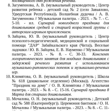
посвященного дню рождения ребенка.
Загуменнова, А. В. (музыкальный руководитель ; Центр
развития ребенка - детский сад № 2 (село Завьялово,
Удмуртская Республика))
.
Волшебная дудочка / А. В.
Загуменнова // Музыкальная палитра. - 2023. - № 7. - С.
5-10. - ил.
Сценарий новогоднего праздника для
дошкольников средней и старшей возрастной группы с
авторским игровым приложением.
Зайцева, Ю. В. (музыкальный руководитель ; Центр
психолого-педагогической, медицинской и социальной
помощи "ДАР" Забайкальского края (Чита))
.
Веселые
ладошки / Ю. В. Зайцева, Е. В. Науменко // Музыкальная
палитра. - 2023. - № 8. - С. 30-33.
Конспект
логоритмического занятия для младших дошкольников с
задержкой речевого развития с использованием
музыкально-ритмических попевок и музыкально-речевых
игр.
Климятова, О. В. (музыкальный руководитель ; Школа
№ 618 (дошкольное отделение) (Москва)).
Агентство
"Праздник на дому" / О. В. Климятова // Музыкальная
палитра. - 2023. - № 8. - С. 15-16.
Сценарий праздника 8
Марта для старших дошкольников.
Мочалова, О. Н. (музыкальный руководитель ; Детский
сад № 588 (Екатеринбург)).
Церемония бантиков / О. Н.
Мочалова // Музыкальная палитра. - 2023. - № 8. - С. 11-