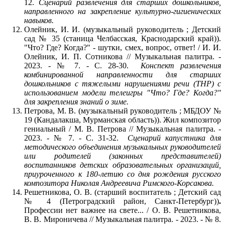
12.
Сценарий развлечения для старших дошкольников,
направленного на закрепление культурно-гигиенических
навыков.
Олейник, И. И. (музыкальный руководитель ; Детский
сад № 35 (станица Челбасская, Краснодарский край)).
"Что? Где? Когда?" - шутки, смех, вопрос, ответ! / И. И.
Олейник, И. П. Сотникова // Музыкальная палитра. -
2023. - № 7. - С. 28-30.
Конспект развлечения
комбинированной направленности для старших
дошкольников с тяжелыми нарушениями речи (ТНР) с
использованием модели телеигры "Что? Где? Когда?"
для закрепления знаний о зиме.
Петрова, М. В. (музыкальный руководитель ; МБДОУ №
19 (Кандалакша, Мурманская область)).
Жил композитор
гениальный / М. В. Петрова // Музыкальная палитра. -
2023. - № 7. - С. 31-32.
Сценарий капустника для
методического объединения музыкальных руководителей
или родителей (законных представителей)
воспитанников детских образовательных организаций,
приуроченного к 180-летию со дня рождения русского
композитора Николая Андреевича Римского-Корсакова.
Решетникова, О. В. (старший воспитатель ; Детский сад
№ 4 (Петроградский район, Санкт-Петербург))
.
Профессии нет важнее на свете... / О. В. Решетникова,
В. В. Мироничева // Музыкальная палитра. - 2023. - № 8.