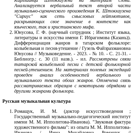
Карлхайнца Штокхаузена на материале слова.
Анализируется вербальный текст второй части
музыкально-сценического произведения К. Штокхаузена
"Сириус" как сеть смысловых лейтмотивов,
раскрывающих свое значение в контексте как
языческого, так и христианского мифа.
Юнусова, Г. Ф. (научный сотрудник ; Институт языка,
литературы и искусства имени Г. Ибрагимова (Казань)).
Дифференциация жанров в татарском фольклоре:
колыбельная и песня-утешение / Гузель Файзрахмановна
Юнусова // Музыковедение. - 2023. - № 10. - С. 21-31. -
Библиогр.: с. 30 (11 назв.). - ил.
Рассмотрены связи
татарской колыбельной песни с детской фольклорной
песней-утешением. На материалах полевых экспедиций
проведен анализ особенностей вербального и
музыкального текста обоих жанров. Отмечена связь
рассматриваемых образцов с некоторыми обрядами и
другими жанрами фольклора.
Русская музыкальная культура
Ромащук, И. М. (доктор искусствоведения ;
Государственный музыкально-педагогический институт
имени М. М. Ипполитова-Иванова). "Звуковая фактура
художественного фильма": из опыта М. М. Ипполитова-
Иванова / Инна Михайловна Ромащук //