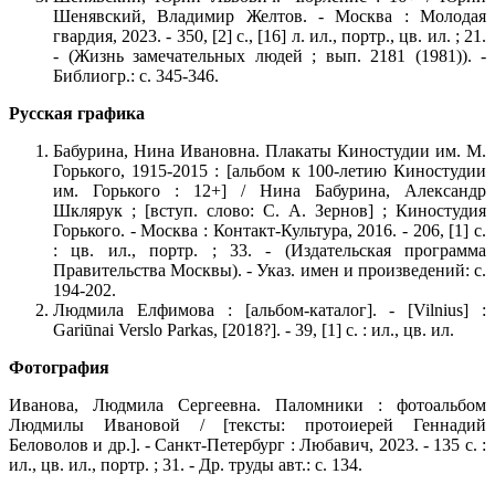
Шенявский, Владимир Желтов. - Москва : Молодая
гвардия, 2023. - 350, [2] с., [16] л. ил., портр., цв. ил. ; 21.
- (Жизнь замечательных людей ; вып. 2181 (1981)). -
Библиогр.: с. 345-346.
Русская графика
Бабурина, Нина Ивановна.
Плакаты Киностудии им. М.
Горького, 1915-2015 : [альбом к 100-летию Киностудии
им. Горького : 12+] / Нина Бабурина, Александр
Шклярук ; [вступ. слово: С. А. Зернов] ; Киностудия
Горького. - Москва : Контакт-Культура, 2016. - 206, [1] с.
: цв. ил., портр. ; 33. - (Издательская программа
Правительства Москвы). - Указ. имен и произведений: с.
194-202.
Людмила Елфимова : [альбом-каталог]. - [Vilnius] :
Gariūnai Verslo Parkas, [2018?]. - 39, [1] с. : ил., цв. ил.
Фотография
Иванова, Людмила Сергеевна. Паломники : фотоальбом
Людмилы Ивановой / [тексты: протоиерей Геннадий
Беловолов и др.]. - Санкт-Петербург : Любавич, 2023. - 135 с. :
ил., цв. ил., портр. ; 31. - Др. труды авт.: с. 134.