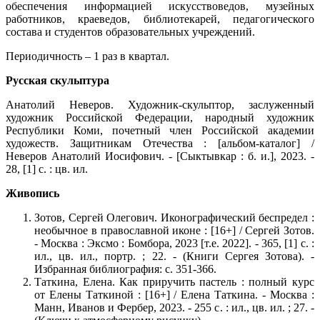
обеспечения информацией искусствоведов, музейных
работников, краеведов, библиотекарей, педагогического
состава и студентов образовательных учреждений.
Периодичность – 1 раз в квартал.
Русская скульптура
Анатолий Неверов. Художник-скульптор, заслуженный
художник Российской Федерации, народный художник
Республики Коми, почетный член Российской академии
художеств. Защитникам Отечества : [альбом-каталог] /
Неверов Анатолий Иосифович. - [Сыктывкар : б. и.], 2023. -
28, [1] с. : цв. ил.
Живопись
Зотов, Сергей Олегович. Иконографический беспредел :
необычное в православной иконе : [16+] / Сергей Зотов.
- Москва : Эксмо : Бомбора, 2023 [т.е. 2022]. - 365, [1] с. :
ил., цв. ил., портр. ; 22. - (Книги Сергея Зотова). -
Избранная библиография: с. 351-366.
Таткина, Елена. Как приручить пастель : полный курс
от Елены Таткиной : [16+] / Елена Таткина. - Москва :
Манн, Иванов и Фербер, 2023. - 255 с. : ил., цв. ил. ; 27. -