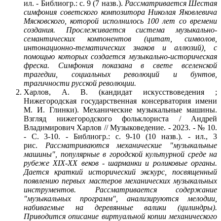
ил. - Библиогр.: с. 9 (7 назв.).
Рассматривается Шестая
симфония советского композитора Николая Яковлевича
Мясковского, которой исполнилось 100 лет со времени
создания. Прослеживается система музыкально-
семантических компонентов (цитат, символов,
интонационно-тематических знаков и аллюзий), с
помощью которых создается музыкально-историческая
фреска. Симфония показана в свете вселенской
трагедии, социальных революций и бунтов,
трагичности русской революции.
Харлов, А. В. (кандидат искусствоведения ;
Нижегородская государственная консерватория имени
М. И. Глинки). Механические музыкальные машины.
Взгляд нижегородского фольклориста / Андрей
Владимирович Харлов // Музыковедение. - 2023. - № 10.
- С. 3-10. - Библиогр.: с. 9-10 (10 назв.). - ил., 3
рис.
Рассматриваются механические "музыкальные
машины", популярные в городской культурной среде на
рубеже XIX-XX веков - шарманки и роликовые органы.
Дается краткий исторический экскурс, посвященный
появлению первых мастеров механических музыкальных
инструментов. Рассматривается содержание
"музыкальных программ", анализируются мелодии,
набиваемые на деревянные валики (цилиндры).
Приводится описание виртуальной копии механического