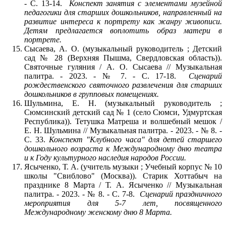
- С. 13-14.
Конспект занятия с элементами музейной
педагогики для старших дошкольников, направленный на
развитие интереса к портрету как жанру живописи.
Детям предлагается воплотить образ матери в
портрете.
Сысаева, А. О. (музыкальный руководитель ; Детский
сад № 28 (Верхняя Пышма, Свердловская область)).
Святочные гуляния / А. О. Сысаева // Музыкальная
палитра. - 2023. - № 7. - С. 17-18.
Сценарий
рождественского святочного развлечения для старших
дошкольников в групповых помещениях.
Шульмина, Е. Н. (музыкальный руководитель ;
Сюмсинский детский сад № 1 (село Сюмси, Удмуртская
Республика)). Тетушка Матреша и волшебный мешок /
Е. Н. Шульмина // Музыкальная палитра. - 2023. - № 8. -
С. 33.
Конспект "Клубного часа" для детей старшего
дошкольного возраста к Международному дню театра
и к Году культурного наследия народов России.
Ясыченко, Т. А. (учитель музыки ; Учебный корпус № 10
школы "Свиблово" (Москва)). Старик Хоттабыч на
празднике 8 Марта / Т. А. Ясыченко // Музыкальная
палитра. - 2023. - № 8. - С. 7-8.
Сценарий праздничного
мероприятия для 5-7 лет, посвященного
Международному женскому дню 8 Марта.