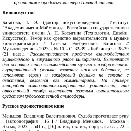
органа нижегородского мастера Павла Ананьина.
Киноискусство
Батагова, Т. Э. (доктор искусствоведения ; Институт
"Академия имени Маймонида" Российского государственного
университета имени А. Н. Косыгина (Технологии. Дизайн.
Искусство))
.
Тембр как средство выразительности в музыке
киноэкранизаций / Татьяна Эльбрусовна Батагова //
Музыковедение. - 2023. - № 10. - С. 32-39. - Библиогр.: с. 38-39
(21 назв.).
Рассматриваются проблемы взаимодействия
музыкального и визуального рядов кинофильма. Выявляются
два основных типа взаимодействия музыки с изображением:
внутрикадровый (музыка является частью действия, ее
исполняют герои) и закадровый (музыка не связана с
действием, является его комментарием). На примере
киноработ композиторов-симфонистов установлено, что
оркестровый тембр выступает важным выразительным
средством художественной атмосферы.
Русское художественное кино
Меньшов, Владимир Валентинович. Судьба протягивает руку
: [автобиография : 16+] / Владимир Меньшов. - Москва :
Эксмо, 2023. - 541 с., [16] л. ил., цв. ил., портр., факс. ; 22. -