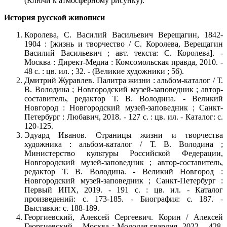
(Ключи к атмосферному рисунку).
История русской живописи
Королева, С.
Василий Васильевич Верещагин, 1842-
1904 : [жизнь и творчество / С. Королева, Верещагин
Василий Васильевич ; авт. текста: С. Королева]. -
Москва : Директ-Медиа : Комсомольская правда, 2010. -
48 с. : цв. ил. ; 32. - (Великие художники ; 56).
Дмитрий Журавлев. Палитра жизни : альбом-каталог / Т.
В. Володина ; Новгородский музей-заповедник ; автор-
составитель, редактор Т. В. Володина. - Великий
Новгород : Новгородский музей-заповедник ; Санкт-
Петербург : Любавич, 2018. - 127 с. : цв. ил. - Каталог: с.
120-125.
Эдуард Иванов. Страницы жизни и творчества
художника : альбом-каталог / Т. В. Володина ;
Министерство культуры Российской Федерации,
Новгородский музей-заповедник ; автор-составитель,
редактор Т. В. Володина. - Великий Новгород :
Новгородский музей-заповедник ; Санкт-Петербург :
Первый ИПХ, 2019. - 191 с. : цв. ил. - Каталог
произведений: с. 173-185. - Биография: с. 187. -
Выставки: с. 188-189.
Георгиевский, Алексей Сергеевич.
Корин / Алексей
Георгиевский. - Москва : Молодая гвардия, 2022. - 428,