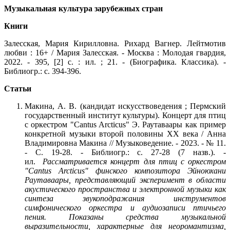
Музыкальная культура зарубежных стран
Книги
Залесская, Мария Кирилловна. Рихард Вагнер. Лейтмотив
любви : 16+ / Мария Залесская. - Москва : Молодая гвардия,
2022. - 395, [2] с. : ил. ; 21. - (Биографика. Классика). -
Библиогр.: с. 394-396.
Статьи
Макина, А. В. (кандидат искусствоведения ; Пермский
государственный институт культуры). Концерт для птиц
с оркестром "Cantus Arcticus" Э. Раутаваары как пример
конкретной музыки второй половины ХХ века / Анна
Владимировна Макина // Музыковедение. - 2023. - № 11.
- С. 19-28. - Библиогр.: с. 27-28 (7 назв.). -
ил.
Рассматривается концерт для птиц с оркестром
"Cantus Arcticus" финского композитора Эйноюхани
Раутаваары, представляющий эксперимент в области
акустического пространства и электронной музыки как
синтеза звукоподражания инструментов
симфонического оркестра и аудиозаписи птичьего
пения. Показаны средства музыкальной
выразительности, характерные для неоромантизма,