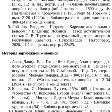
[3] с., [12] л. ил., портр. ; 21. - (Жизнь замечательных
людей : серия биографий / основана в 1890 году Ф.
Павленковым и продолжена в 1933 году М. Горьким ;
вып. 2120 (1920)). - Библиография в примечаниях: с.
409-424 и в конце книги.
Лобанов, Владимир Петрович. Карелия акварельная :
[альбом] / Владимир Лобанов ; [автор вступительной
статьи: С. В. Терентьев, заслуженный деятель искусств
Республики Карелия]. - Петрозаводск : Петропресс,
2020. - 111 с. : цв. ил., портр. ; 22х25.
История зарубежной живописи
Азио, Давид.
Ван Гог : 16+ / Давид Азио ; перевод с
французского, предисловие, комментарии В. Зайцева ;
вступительная статья Н. Семёновой. - Изд. 3-е, стер. -
Москва : Молодая гвардия, 2022. - 300, [4] с., [16] л. ил.,
цв. ил. ; 21. - (Жизнь замечательных людей ; вып. 2134
(1934)). - Библиогр. в конце текста.
Королева, С. Никола Пуссен, 1594-1665 : [жизнь и
творчество / С. Королева, Пуссен Никола ; авт. текста: С.
Королева]. - Москва : Директ-Медиа : Комсомольская
правда, 2010. - 48 с. : цв. ил., портр. ; 32. - (Великие
художники ; 54). - Библиогр. в примеч.: с. 48.
Шенявский, Юрий Львович. Чюрленис : 16+ / Юрий