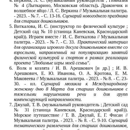
Веркина, Л. С. (музыкальный руководитель ; Гимназия
№ 4 (Лыткарино, Московская область))
.
Дракончик и
волшебное яйцо / Л. С. Веркина // Музыкальная палитра.
- 2023. - № 7. - С. 13-16.
Сценарий новогоднего праздника
для старших дошкольников.
Виткалова, И. С. (инструктор по физической культуре ;
Детский сад № 10 (станица Каневская, Краснодарский
край)). Играем вместе / И. С. Виткалова // Музыкальная
палитра. - 2023. - № 7. - С. 33.
Практический материал
для организации игрового досуга дошкольников вместе со
взрослыми, направленный на популяризацию занятий
физической культурой и спортом в рамках реализации
проекта "Любимые игры моей семьи".
Волк и козлята / И. В. Арешкович [и др.] ; И. В.
Арешкович, Е. Ю. Иванова, О. А. Кротова, Е. М.
Маковеева // Музыкальная палитра. - 2023. - № 8. - С. 23-
30. - ил.
Сценарий мюзикла к Международному
женскому дню 8 Марта для старших дошкольников с
тяжелыми нарушениями речи и для групп
компенсирующей направленности.
Джулай, Т. В. (музыкальный руководитель ; Детский сад
№ 31 (станица Каневская, Краснодарский край)).
Морское путешествие / Т. В. Джулай, Е. Г. Фисан //
Музыкальная палитра. - 2023. - № 8. - С. 9-10.
Сценарий
тематического развлечения для старших дошкольников,