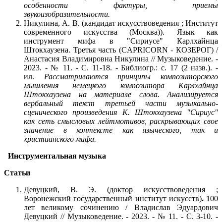
особенности фактуры, приемы
звукоизобразительности.
Никулина, А. В. (кандидат искусствоведения ; Институт
современного искусства (Москва)). Язык как
инструмент мифа в "Сириусе" Карлхайнца
Штокхаузена. Третья часть (CAPRICORN - КОЗЕРОГ) /
Анастасия Владимировна Никулина // Музыковедение. -
2023. - № 11. - С. 11-18. - Библиогр.: с. 17 (2 назв.). -
ил.
Рассматриваются принципы композиторского
мышления немецкого композитора Карлхайнца
Штокхаузена на материале слова. Анализируется
вербальный текст третьей части музыкально-
сценического произведения К. Штокхаузена "Сириус"
как сеть смысловых лейтмотивов, раскрывающих свое
значение в контексте как языческого, так и
христианского мифа.
Инструментальная музыка
Статьи
Девуцкий, В. Э. (доктор искусствоведения ;
Воронежский государственный институт искусств)
.
100
лет великому сочинению / Владислав Эдуардович
Девуцкий // Музыковедение. - 2023. - № 11. - С. 3-10. -