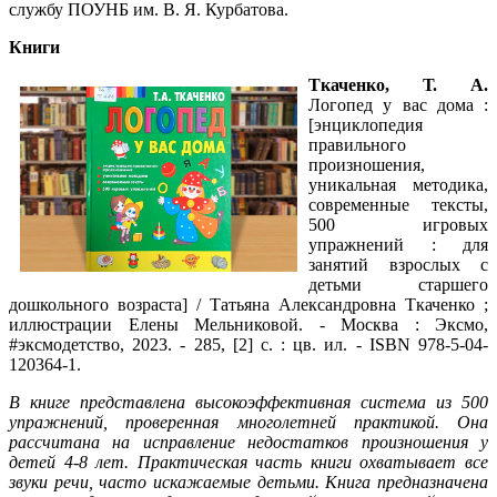
службу ПОУНБ им. В. Я. Курбатова.
Книги
Ткаченко, Т. А.
Логопед у вас дома :
[энциклопедия
правильного
произношения,
уникальная методика,
современные тексты,
500 игровых
упражнений : для
занятий взрослых с
детьми старшего
дошкольного возраста] / Татьяна Александровна Ткаченко ;
иллюстрации Елены Мельниковой. - Москва : Эксмо,
#эксмодетство, 2023. - 285, [2] c. : цв. ил. - ISBN 978-5-04-
120364-1.
В книге представлена высокоэффективная система из 500
упражнений, проверенная многолетней практикой. Она
рассчитана на исправление недостатков произношения у
детей 4-8 лет. Практическая часть книги охватывает все
звуки речи, часто искажаемые детьми. Книга предназначена