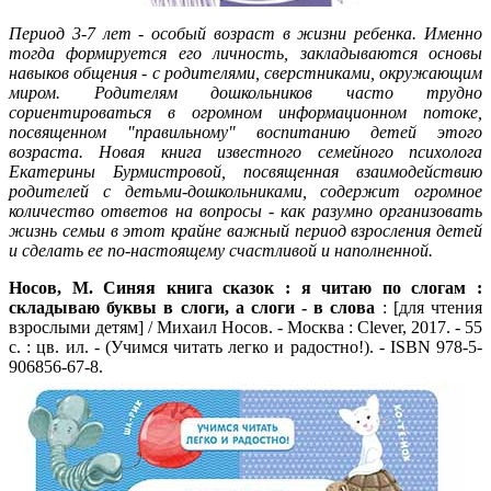
Период 3-7 лет - особый возраст в жизни ребенка. Именно
тогда формируется его личность, закладываются основы
навыков общения - с родителями, сверстниками, окружающим
миром. Родителям дошкольников часто трудно
сориентироваться в огромном информационном потоке,
посвященном "правильному" воспитанию детей этого
возраста. Новая книга известного семейного психолога
Екатерины Бурмистровой, посвященная взаимодействию
родителей с детьми-дошкольниками, содержит огромное
количество ответов на вопросы - как разумно организовать
жизнь семьи в этот крайне важный период взросления детей
и сделать ее по-настоящему счастливой и наполненной.
Носов, М. Синяя книга сказок : я читаю по слогам :
складываю буквы в слоги, а слоги - в слова
: [для чтения
взрослыми детям] / Михаил Носов. - Москва : Clever, 2017. - 55
с. : цв. ил. - (Учимся читать легко и радостно!). - ISBN 978-5-
906856-67-8.