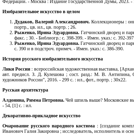
Федерации. - Москва : Издание Государственной Думы, 2023. - 108
Изобразительное искусство в целом
Дудаков, Валерий Александрович.
Коллекционеры : они
портр., цв. ил., цв. портр. ; 26.
Рыженко, Ирина Эдуардовна.
Гатчинский дворец и парк 
факс. ; 30. - Библиогр.: с. 398-399. - Имен. указ.: с. 392-397
Рыженко, Ирина Эдуардовна.
Гатчинский дворец и парк :
с. 390 и в подстроч. примеч. - Имен. указ.: с. 386-390.
История русского изобразительного искусства
Лики России
: всероссийская художественная выставка, [Арханге
авт. предисл. З. Д. Кулешова ; сост. разд.: М. В. Антипина
художников России", 2016. - 299 с. : ил., фот., портр. ; 30х22.
Русская архитектура
Алдонина, Римма Петровна.
Чей шпиль выше? Московские высо
- 54, [1] с. : ил.
Декоративно-прикладное искусство
Очарование русского народного костюма
: [создание комп
Иванович Галия Закировна ; исследователь, исполнитель и осно