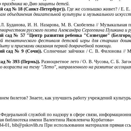
 праздника ко Дню защиты детей.
й сад № 18 (Санкт-Петербург)).
Где же солнышко живет? / Е. Е. 
ам объединения двигательной культуры и музыкального искусст
 Л. Буданова, И. Н. Назарова, М. В. Скобелева // Музыкальная па
творчеством русского поэта Александра Сергеевича Пушкина и р
й сад № 57 "Центр развития ребенка "Созвездие" (Белгоро
ий тематического фестиваля детской игры для старших дошко
 быту и приемами оказания первой доврачебной помощи.
ий сад № 9 (Сочи)).
Солнечные зайчики / С. В. Филонова // Му
ад № 393 (Пермь)).
Разноцветное лето / О. В. Чусова, С. Б. Заго
го возраста на тему "Лето", направленного на развитие ассоци
ем билетов? Знаете, как улучшить работу учреждений культур
 Федеральной службой по надзору в сфере связи, информационн
ная библиотека имени Валентина Яковлевича Курбатова»
4-01, bib@pskovlib.ru
При использовании материалов прямая ссылк