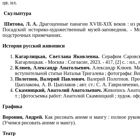
цв. ил.
Скульптура
Шитова, Л. А.
Драгоценные панагии XVIII-XIX веков : из ри
Посадский историко-художественный музей-заповедник. - Мос
подстрочных примечаниях.
История русской живописи
Кагарлицкая, Светлана Яковлевна.
Серафим Саровск
Кагарлицкая. - Москва : Согласие, 2023. - 417, [2] с. : ил.,
Клюев, Александр Анатольевич.
Александр Клюев. Миф
вступительной статьи Наталья Тригалева ; фотографы: Вита
Полотнов, Валерий Павлович.
Валерий Полотнов. Преобра
Цыплакова, А. В. Цыплаков ; авт. ст.: С. А. Гавриляченко, 
Скамницкий, Анатолий Анатольевич.
Живопись Анатоли
т ; [фотосъемка работ: Анатолий Скамницкий ; худож. оформ.:
Графика
Воронин, Андрей.
Как рисовать аниме и мангу : полное руководс
(Учимся рисовать аниме и мангу).
Театр