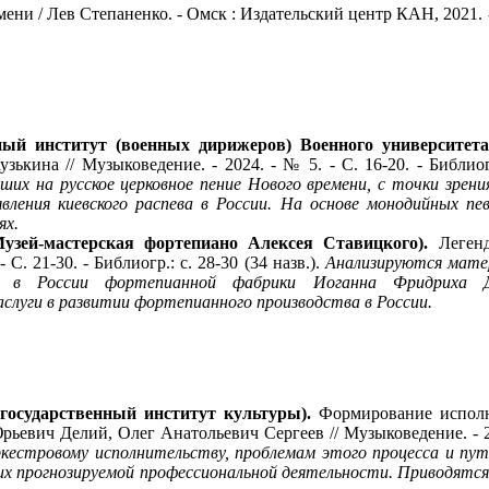
и / Лев Степаненко. - Омск : Издательский центр КАН, 2021. - 386 с
нный институт (военных дирижеров) Военного университет
кина // Музыковедение. - 2024. - № 5. - С. 16-20. - Библиогр
явших на русское церковное пение Нового времени, с точки зре
ления киевского распева в России. На основе монодийных пев
ях.
Музей-мастерская фортепиано Алексея Ставицкого).
Легенд
С. 21-30. - Библиогр.: с. 28-30 (34 назв.).
Анализируются матер
ой в России фортепианной фабрики Иоганна Фридриха 
слуги в развитии фортепианного производства в России.
 государственный институт культуры).
Формирование исполн
вич Делий, Олег Анатольевич Сергеев // Музыковедение. - 2024.
кестровому исполнительству, проблемам этого процесса и пу
их прогнозируемой профессиональной деятельности. Приводятся