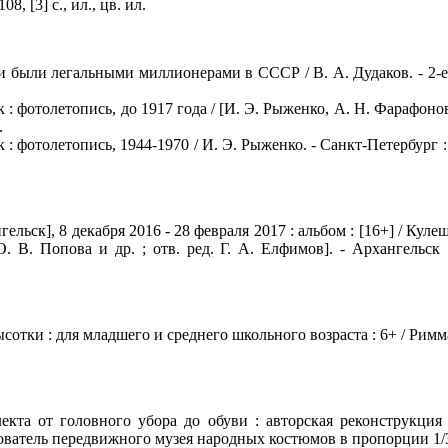
, [3] с., ил., цв. ил.
 были легальными миллионерами в СССР / В. А. Дудаков. - 2-е из
: фотолетопись, до 1917 года / [И. Э. Рыженко, А. Н. Фарафонова]
.
 фотолетопись, 1944-1970 / И. Э. Рыженко. - Санкт-Петербург : Лики
льск], 8 декабря 2016 - 28 февраля 2017 : альбом : [16+] / Кулеш
, О. В. Попова и др. ; отв. ред. Г. А. Елфимов]. - Архангельс
тки : для младшего и среднего школьного возраста : 6+ / Римм
лекта от головного убора до обуви : авторская реконструкция
ватель передвижного музея народных костюмов в пропорции 1/3 Г