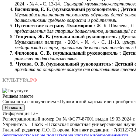
2024. - № 4. - С. 13-14.
Сценарий музыкально-спортивного
Васнихина, Е. Е. (музыкальный руководитель ; Детски
Мультидисциплинарная технология обучения детей основ
дошкольниками среднего возраста и родителями.
Путешествие в страну Лукоморию
/ Ж. Б. Швалева, Л.
представления для старших дошкольников, знакомящий с 
Тищенко, Ж. В. (музыкальный руководитель ; Детски
Музыкальная палитра. - 2024. - № 4. - С. 11-13.
ценар
медицинский сестры, правилами безопасного поведения в
Филонова, С. В. (музыкальный руководитель ; Детск
развлечения для дошкольников.
Чусова, О. В. (музыкальный руководитель ; Детский с
праздника на открытом воздухе для дошкольников средне
КУЛЬТУРА.
РФ
Решаем вместе
Сложности с получением «Пушкинской карты» или приобретени
Написать
Информация
12+
Регистрационный номер Эл № ФС77-87001 выдан 19.03.2024 г.
Учредитель – ГБУК «Псковская областная универсальная науч
Главный редактор Л.О. Егорова. Контакт редакции +7(8112)72-8
безопасность: как не поддаться на уловки кибермошенников