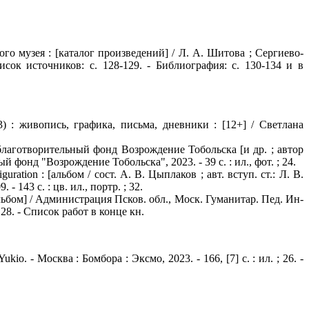
 музея : [каталог произведений] / Л. А. Шитова ; Сергиево-
сок источников: с. 128-129. - Библиография: с. 130-134 и в
 : живопись, графика, письма, дневники : [12+] / Светлана
лаготворительный фонд Возрождение Тобольска [и др. ; автор
фонд "Возрождение Тобольска", 2023. - 39 с. : ил., фот. ; 24.
ration : [альбом / сост. А. В. Цыплаков ; авт. вступ. ст.: Л. В.
 143 с. : цв. ил., портр. ; 32.
льбом] / Администрация Псков. обл., Моск. Гуманитар. Пед. Ин-
 28. - Список работ в конце кн.
. - Москва : Бомбора : Эксмо, 2023. - 166, [7] с. : ил. ; 26. -