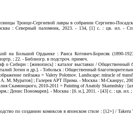
зницы Троице-Сергиевой лавры в собрании Сергиево-Посадского
ква : Северный паломник, 2023. - 134, [1] с. : цв. ил. - Спи
ий на Большой Ордынке : Раиса Котович-Борисяк (1890-1923)
 портр. ; 22. - Библиогр. в подстроч. примеч.
 о Сибири : [живопись] : каталог выставки / Общественный б
лий Зотин и др.]. - Тобольск : Общественный благотворительный 
жение пейзажа = Valery Polotnov. Landscape: miracle of transfigu
А. М. Муратов] ; Галерея АРТ Прима. - Москва : М-Сканрус, 2009. -
я Скамницкого, 2010-2011 = Painting of Anatoly Skamnitsky : [а
 Денис Пономарев]. - Москва : [б. и.], 2011. - [43] с. : цв. ил. ;
тво по созданию комиксов в японском стиле : [12+] / Takeru Yukio