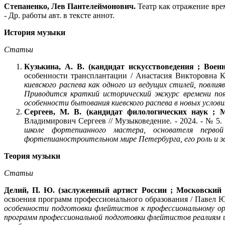
Степаненко, Лев Пантелеймонович.
Театр как отражение времен
- Др. работы авт. в тексте аннот.
История музыки
Статьи
Кузькина, А. В. (кандидат искусствоведения ; Вое
особенности трансплантации / Анастасия Викторовна Кузь
киевского распева как одного из ведущих стилей, повли
Приводится краткий исторический экскурс времени появ
особенности бытования киевского распева в новых услови
Сергеев, М. В. (кандидат филологических наук ; 
Владимирович Сергеев // Музыковедение. - 2024. - № 5. - 
школе фортепианного мастера, основателя перв
фортепианостроительном мире Петербурга, его роль и за
Теория музыки
Статьи
Делий, П. Ю.
(заслуженный артист России ; Московский
освоения программ профессионального образования / Павел Юрье
особенности подготовки флейтистов к профессиональному ор
программ профессиональной подготовки флейтистов реалиям 