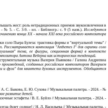
слышать жест: роль нетрадиционных приемов звукоизвлечения в
5. - С. 3-9. - ил. - Библиогр.: с. 9 (5 назв.).
Исследуются
чинениях конца ХХ - начала ХХI века российского композитора
пки соло Пьера Булеза: трактовка формы и "виртуальной темы" /
бл.
Рассматривается композиция "Anthemes I" для скрипки соло
уальная" тема, ее фигуры, секционная форма) в контексте
мпозитора Антона Веберна как исторических тенденций.
трументальная музыка Валерия Пьянкова / Галина Андреевна
 произведений, созданных российским композитором Валерием
ии и фуга" для квинтета духовых инструментов. Обобщаются
А. С. Быкова, Е. Ю. Сухова // Музыкальная палитра. - 2024. - №
кое развитие детей.
зочные эстафеты / В. Е. Буйло // Музыкальная палитра. - 2024. -
сегда будет солнце! / Н. Л. Васильева // Музыкальная палитра. -