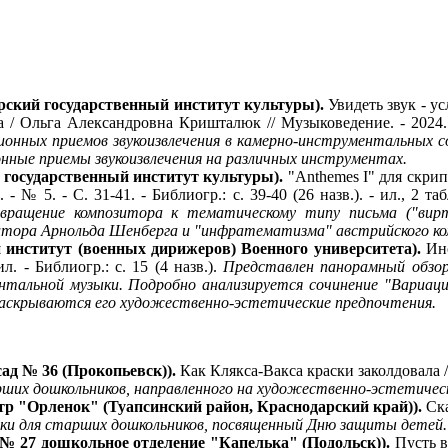
рский государственный институт культуры).
Увидеть звук - у
Ольга Александровна Кришталюк // Музыковедение. - 2024. - № 
онных приемов звукоизвлечения в камерно-инструментальных со
ные приемы звукоизвлечения на различных инструментах.
й государственный институт культуры).
"Anthemes I" для скри
 № 5. - С. 31-41. - Библиогр.: с. 39-40 (26 назв.). - ил., 2 та
озвращение композитора к тематическому типу письма ("вирт
зитора Арнольда Шенберга и "инфратематизма" австрийского ко
й институт (военных дирижеров) Военного университета).
Инс
л. - Библиогр.: с. 15 (4 назв.).
Представлен панорамный обзор
нтальной музыки. Подробно анализируется сочинение "Вариац
раскрываются его художественно-эстетические предпочтения.
ад № 36 (Прокопьевск)).
Как Клякса-Вакса краски заколдовала / 
рших дошкольников, направленного на художественно-эстетичес
ентр "Орленок" (Туапсинский район, Краснодарский край)).
Ска
вки для старших дошкольников, посвященный Дню защиты детей.
№ 27 дошкольное отделение "Капелька" (Подольск)).
Пусть в