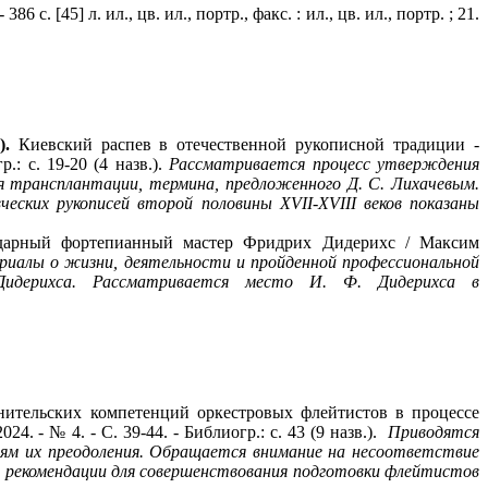
. [45] л. ил., цв. ил., портр., факс. : ил., цв. ил., портр. ; 21.
а).
Киевский распев в отечественной рукописной традиции -
.: с. 19-20 (4 назв.).
Рассматривается процесс утверждения
ния трансплантации, термина, предложенного Д. С. Лихачевым.
ческих рукописей второй половины ХVII-ХVIII веков показаны
арный фортепианный мастер Фридрих Дидерихс / Максим
иалы о жизни, деятельности и пройденной профессиональной
Дидерихса. Рассматривается место И. Ф. Дидерихса в
ительских компетенций оркестровых флейтистов в процессе
 - № 4. - С. 39-44. - Библиогр.: с. 43 (9 назв.).
Приводятся
тям их преодоления. Обращается внимание на несоответствие
 рекомендации для совершенствования подготовки флейтистов