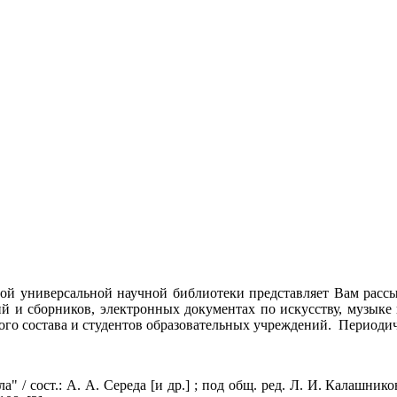
тной универсальной научной библиотеки представляет Вам рас
 и сборников, электронных документах по искусству, музыке 
ого состава и студентов образовательных учреждений. Периодичн
ла" / сост.: А. А. Середа [и др.] ; под общ. ред. Л. И. Калашн