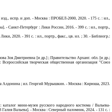
д., испр. и доп. - Москва : ПРОБЕЛ-2000, 2020. - 175 с. : ил.,
. - Санкт-Петербург : Лики России, 2016. - 399 с. : ил., портр.,
, 2020. - 391 с. : ил., портр., факс., цв. ил. ; 30. - Библиогр.:
ова Зоя Дмитриевна [и др.] ; Правительство Арханг. обл. [и др.;
к : Всероссийская творческая общественная организация "Союз
а Алдонина ; ил. Георгий Мурышкин. - Москва : Кирюша, 2023.
 : каталог мини-музея русского народного костюма / Вальева-
алия Вальева]. - Москва : Северный паломник, 2024. - 131 с. :