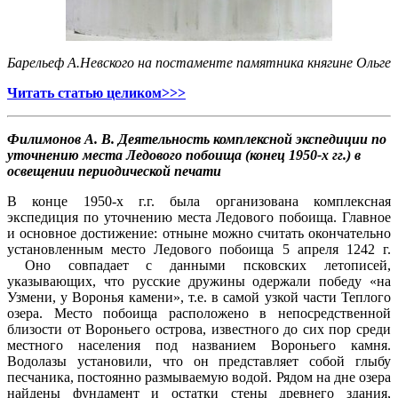
Барельеф А.Невского на постаменте памятника княгине Ольге
Читать статью целиком>>>
Филимонов А. В.
Деятельность комплексной экспедиции по
уточнению места Ледового побоища (конец 1950-х гг.) в
освещении периодической печати
В конце 1950-х г.г. была организована комплексная
экспедиция по уточнению места Ледового побоища. Главное
и основное достижение: отныне можно считать окончательно
установленным место Ледового побоища 5 апреля 1242 г.
Оно совпадает с данными псковских летописей,
указывающих, что русские дружины одержали победу «на
Узмени, у Воронья камени», т.е. в самой узкой части Теплого
озера. Место побоища расположено в непосредственной
близости от Вороньего острова, известного до сих пор среди
местного населения под названием Вороньего камня.
Водолазы установили, что он представляет собой глыбу
песчаника, постоянно размываемую водой. Рядом на дне озера
найдены фундамент и остатки стены древнего здания,