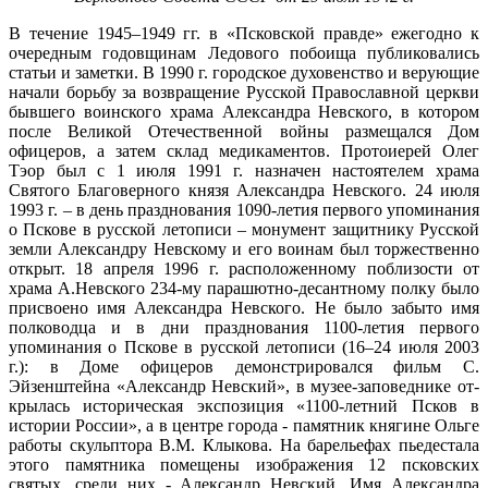
В течение 1945–1949 гг. в «Псковской правде» ежегодно к
очередным годовщинам Ледового побоища публиковались
ста­тьи и заметки. В 1990 г. городское духовенство и верующие
начали борьбу за возвращение Русской Православной церкви
бывшего воинского храма Александра Невского, в котором
после Великой Отечественной войны размещался Дом
офицеров, а затем склад медикаментов. Протоиерей Олег
Тэор был с 1 июля 1991 г. назначен настоятелем храма
Святого Благоверного князя Алек­сандра Невского. 24 июля
1993 г. – в день празднования 1090-летия первого упоминания
о Пскове в русской летописи – монумент защитнику Русской
земли Александру Не­вскому и его воинам был торжественно
открыт. 18 апреля 1996 г. располо­женному поблизости от
храма А.Невского 234-му парашютно-десантному полку было
присвоено имя Александра Невского. Не было забыто имя
полководца и в дни празднования 1100-летия первого
упоминания о Пскове в русской летописи (16–24 июля 2003
г.): в Доме офицеров демонстрировался фильм С.
Эйзенштейна «Александр Невский», в музее-заповеднике от­
крылась историческая экспозиция «1100-летний Псков в
истории России», а в центре города - памятник княгине Ольге
работы скульптора В.М. Клыкова. На барельефах пьедестала
этого па­мятника помещены изображения 12 псковских
святых, среди них - Александр Невский. Имя Александра