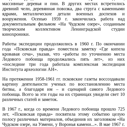
массивные деревья и пни. В других местах встретились
древний челн, деревянная повозка, два струга с каменными
ядрами, металлические детали военных доспехов и
вооружения. Осенью 1959 г. закончилась работа над
документальным фильмом «На Чудском озере», созданным
творческим коллективом Ленинградской студии
кинохроники.
Работы экспедиции продолжились в 1960 г. По окончании
года «Псковская правда» поместила заметку «Где кипела
кровавая сеча», указав, что «работы по уточнению места
Ледового побоища продолжались пять лет», из них
«последние три года работала комплексная экспедиция
Института археологии АН».
На протяжении 1958-1961 гг. псковские газеты воссоздавали
картину деятельности ученых по восстановлению места
битвы, а благодаря им – и сценарий самого Ледового
побоища. Всего за эти годы на их страницах увидели свет 10
различных статей и заметок.
В 1967 г., когда со времени Ледового побоища прошло 725
лет, «Псковская правда» посвятила этому событию целую
полосу различных материалов, объединив их заголовком «На
Чудском озере, на Узмени, у Воронья камени...». В мае 1967 г.