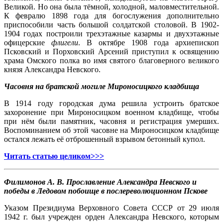
Великой. Но она была тёмной, холодной, маловместительной.
К февралю 1898 года для богослужения дополнительно
приспособили часть большой солдатской столовой. В 1902-
1904 годах построили трехэтажные ка­зармы и двухэтажные
офицерские
флигели
. В октябре 1908 года архиепископ
Псковский и Порховский Арсений приступил к освящению
храма Омского пол­ка во имя святого благоверного великого
кня­зя Александра Невского.
Часовня на братской могиле Мироносицкого кладбища
В 1914 году городская дума решила устроить братское
захоронение при Мироносицком военном кладбище, чтобы
при нём были памятник, часовня и регистра­ция умерших.
Воспо­минанием об этой часовне на Мироносицком кладбище
остался лежать её отброшенный взрывом бетонный купол.
Читать статью целиком>>>
Филимонов А. В. Прославление Александра Невского и
победы в Ледовом побоище в послереволюционном Пскове
Указом Президиума Верховного Совета СССР от 29 июля
1942 г. был учрежден орден Александра Невского, которым