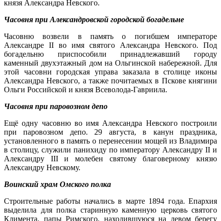
князя Александра Невского.
Часовня при Александровской городской богадельне
Часовню возвели в память о погибшем императоре
Александре II во имя святого Александра Невского. Под
богадельню приспособили принадлежавший го­роду
каменный двухэтажный дом на Ольгинской набережной. Для
этой часовни городская управа заказала в столице иконы
Александра Невского, а также почитаемых в Пскове княги­ни
Ольги Российской и князя Всеволода-Гаври­ила.
Часовня при паровозном депо
Ещё одну часовню во имя Александра Не­вского построили
при паровозном депо. 29 августа, в канун праздника,
установленного в память о перенесении мощей из Владимира
в столицу, служили панихи­ду по императору Александру II и
Александру III и молебен святому благоверному князю
Александру Невскому.
Воинский храм Омского полка
Строительные ра­боты начались в марте 1894 года. Епархия
выделила для полка старинную каменную церковь святого
Климента, папы Рим­ского, находившуюся на левом бе­регу