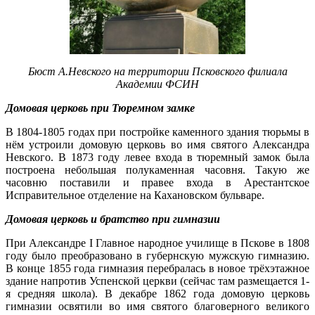
Бюст А.Невского на территории Псковского филиала
Академии ФСИН
Домовая церковь при Тюремном замке
В 1804-1805 годах при постройке каменного здания тюрь­мы в
нём устроили домо­вую церковь во имя святого Александра
Не­вского. В 1873 году левее входа в тюремный замок была
построена небольшая полукаменная ча­совня. Такую же
часовню поставили и правее входа в Арестантское
Исправительное отделение на Кахановском бульваре.
Домовая церковь и братство при гимназии
При Александре I Главное народное учи­лище в Пскове в 1808
году было преобразовано в губернскую мужскую гимназию.
В конце 1855 года гимназия перебралась в новое трёхэтажное
здание напротив Успенской цер­кви (сейчас там размещается 1-
я средняя шко­ла). В декабре 1862 года домовую цер­ковь
гимназии освятили во имя святого благоверного великого