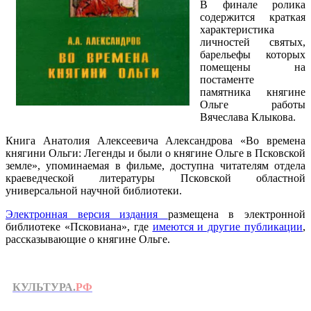
В финале ролика
содержится краткая
характеристика
личностей святых,
барельефы которых
помещены на
постаменте
памятника княгине
Ольге работы
Вячеслава Клыкова.
Книга Анатолия Алексеевича Александрова «Во времена
княгини Ольги: Легенды и были о княгине Ольге в Псковской
земле», упоминаемая в фильме, доступна читателям отдела
краеведческой литературы Псковской областной
универсальной научной библиотеки.
Электронная версия издания
размещена в электронной
библиотеке «Псковиана», где
имеются и другие публикации
,
рассказывающие о княгине Ольге.
КУЛЬТУРА.
РФ