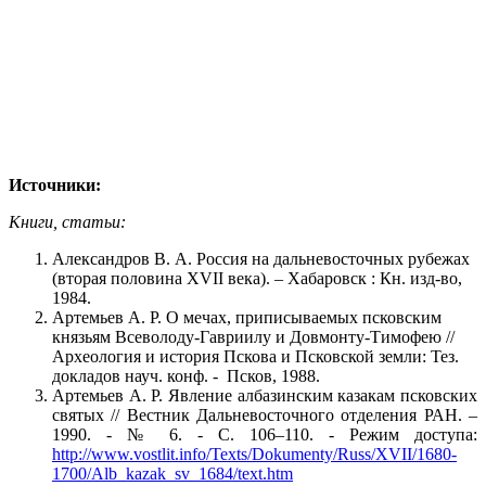
Источники:
Книги, статьи:
Александров В. А. Россия на дальневосточных рубежах
(вторая половина XVII века). – Хабаровск : Кн. изд-во,
1984.
Артемьев А. Р. О мечах, приписываемых псковским
князьям Всеволоду-Гавриилу и Довмонту-Тимофею //
Археология и история Пскова и Псковской земли: Тез.
докладов науч. конф. - Псков, 1988.
Артемьев А. Р. Явление албазинским казакам псковских
святых // Вестник Дальневосточного отделения РАН. –
1990. - № 6. - С. 106–110. - Режим доступа:
http://www.vostlit.info/Texts/Dokumenty/Russ/XVII/1680-
1700/Alb_kazak_sv_1684/text.htm