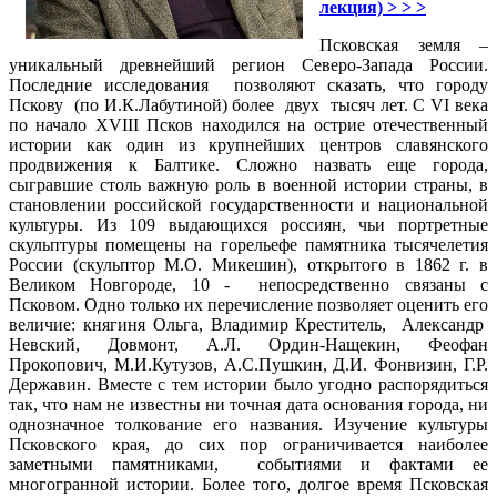
лекция) > > >
Псковская земля –
уникальный древнейший регион Северо-Запада России.
Последние исследования позволяют сказать, что городу
Пскову (по И.К.Лабутиной) более двух тысяч лет. С VI века
по начало XVIII Псков находился на острие отечественный
истории как один из крупнейших центров славянского
продвижения к Балтике. Сложно назвать еще города,
сыгравшие столь важную роль в военной истории страны, в
становлении российской государственности и национальной
культуры. Из 109 выдающихся россиян, чьи портретные
скульптуры помещены на горельефе памятника тысячелетия
России (скульптор М.О. Микешин), открытого в 1862 г. в
Великом Новгороде, 10 - непосредственно связаны с
Псковом. Одно только их перечисление позволяет оценить его
величие: княгиня Ольга, Владимир Креститель, Александр
Невский, Довмонт, А.Л. Ордин-Нащекин, Феофан
Прокопович, М.И.Кутузов, А.С.Пушкин, Д.И. Фонвизин, Г.Р.
Державин. Вместе с тем истории было угодно распорядиться
так, что нам не известны ни точная дата основания города, ни
однозначное толкование его названия. Изучение культуры
Псковского края, до сих пор ограничивается наиболее
заметными памятниками, событиями и фактами ее
многогранной истории. Более того, долгое время Псковская