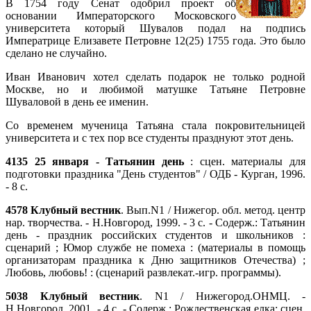
В 1754 году Сенат одобрил проект об
основании Императорского Московского
университета который Шувалов подал на подпись
Императрице Елизавете Петровне 12(25) 1755 года. Это было
сделано не случайно.
Иван Иванович хотел сделать подарок не только родной
Москве, но и любимой матушке Татьяне Петровне
Шуваловой в день ее именин.
Со временем мученица Татьяна стала покровительницей
университета и с тех пор все студенты празднуют этот день.
4135 25 января - Татьянин день
: сцен. материалы для
подготовки праздника "День студентов" / ОДБ - Курган, 1996.
- 8 с.
4578
Клубный вестник
. Вып.N1 / Нижегор. обл. метод. центр
нар. творчества. - Н.Новгород, 1999. - 3 с. - Содерж.: Татьянин
день - праздник российских студентов и школьников :
сценарий ; Юмор службе не помеха : (материалы в помощь
организаторам праздника к Дню защитников Отечества) ;
Любовь, любовь! : (сценарий развлекат.-игр. программы).
5038
Клубный вестник
. N1 / Нижегород.ОНМЦ. -
Н.Новгород, 2001. - 4 с. - Содерж.: Рождественская елка: сцен.