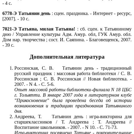
- 4 с.
6778-Э
Татьянин день
: сцен. праздника. - Интернет - ресурс,
[2007]. - 10 с.
7021-Э
Татьяна, милая Татьяна!
: сб. сцен. к Татьяниному
дню / Управление культуры Адм. Амур. обл, ГУК Амур. обл.
Дом нар. творчества ; сост. И. Саяпина. - Благовещенск, 2007.
- 39 с.
Дополнительная литература
Россинская, С. В. Татьянин день - традиционный
русский праздник : массовая работа библиотеки / С. В.
Россинская ; С. В. Россинская // Новая библиотека. -
2007. - N 4. - С. 5-6.
Опыт массовой работы библиотеки-филиала N 18 ЦБС
г. Тольятти. В январе 2007 года в литературном клубе
"Прикосновение" была проведена беседа об истории
возникновения и традициях празднования Татьяниного
дня.
Андреева, Т. Татьянин день : игра-викторина для
старшеклассников / Т. Андреева ; Т. Андреева //
Воспитание школьников. - 2007. - N 10. - С. 71-73.
Игра-викторина посвящена Татьяне - покровительнице