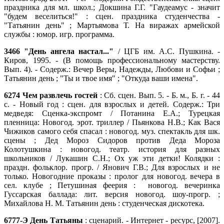
праздника для мл. школ.; Докшина Г.Г. "Гаудеамус - значит
"будем веселиться!" : сцен. праздника студенчества -
"Татьянин день" ; Мартьямова Т. На виражах армейской
службы : юмор. игр. программа.
3466
"День ангела настал..."
/ ЦГБ им. А.С. Пушкина. -
Киров, 1995. - (В помощь профессиональному мастерству.
Вып. 4). - Содерж.: Вечер Веры, Надежды, Любови и Софьи ;
Татьянин день ; "Ты и твое имя" ; "Откуда ваши имена".
6274
Чем развлечь гостей
: Сб. сцен. Вып. 5. - Б. м., Б. г. - 44
с. - Новый год : сцен. для взрослых и детей. Содерж.: Три
медведя: Сценка-экспромт / Потанина Е.А.; Турецкая
пленница: Новогод. эрот. триллер / Пьянкова Н.В.; Как Вася
Чижиков самого себя спасал : новогод. муз. спектакль для шк.
сцены ; Дед Мороз Сидоров против Деда Мороза
Колотушкина : новогод. театр. история для разных
школьников / Лукашин С.Н.; Ох уж эти детки! Колядки :
праздн. фольклор. прогр. / Янович Г.В.; Для взрослых и не
только. Новогодние проказы : пролог для новогод. вечера в
сел. клубе ; Петушиная феерия : новогод. вечеринка
Гуссарская баллада: лит. версия новогод. шоу-прогр. ;
Михайлова Н. М. Татьянин день : студенческая дискотека.
6777-Э
День Татьяны
: сценарий. - Интернет - ресурс, [2007].