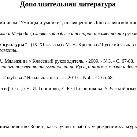
Дополнительная литература
рий игры "Умницы и умники", посвященной Дню славянской письм
ла и Мефодия, славянской азбуке и истории письменности русск
и
культуры"
: (IX-XI классы) / М. Н. Крылова // Русский язык в шк
 грамоты
.
А. Мяльдзина // Классный руководитель. - 2009. - N 3. - С. 67-88.
щенного появлению письменности на Руси, а также жизни и дея
С. Голубева // Начальная школа. - 2010. - N 4. - С. 65-68.
сти
[Текст] / Н. И. Горпинко, Е. Ю. Половникова // Русский язык в
ем билетов? Знаете, как улучшить работу учреждений культур