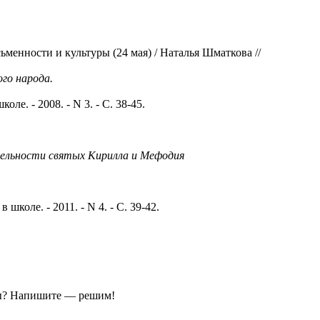
енности и культуры (24 мая) / Наталья Шматкова //
ого народа.
оле. - 2008. - N 3. - С. 38-45.
тельности святых Кирилла и Мефодия
 школе. - 2011. - N 4. - С. 39-42.
ы?
Напишите — решим!