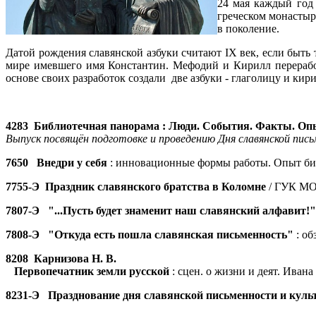
24 мая каждый год
греческом монастыр
в поколение.
Датой рождения славянской азбуки считают IX век, если быть
мире имевшего имя Константин. Мефодий и Кирилл переработ
основе своих разработок создали две азбуки - глаголицу и кир
4283
Библиотечная панорама : Люди. События. Факты. Оп
Выпуск посвящён подготовке и проведению Дня славянской пись
7650
Внедри у себя
: инновационные формы работы. Опы
7755-Э
Праздник славянского братства в Коломне
/ ГУК МО 
7807-Э
"...Пусть будет знаменит наш славянский алфавит!"
7808-Э
"Откуда есть пошла славянская письменность"
: об
8208 Карнизова Н. В.
Первопечатник земли русской
: сцен. о жизни и деят. Ивана 
8231-Э
Празднование дня славянской письменности и куль