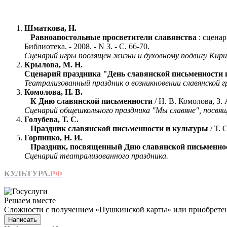
Шматкова, Н.
Равноапостольные просветители славянства
: сцена
Библиотека. - 2008. - N 3. - С. 66-70.
Сценарий игры посвящен жизни и духовному подвигу Кирил
Крылова, М. Н.
Сценарий праздника "День славянской письменности 
Театрализованный праздник о возникновении славянской
Комолова, Н. В.
К Дню славянской письменности
/ Н. В. Комолова, З. 
Сценарий общешкольного праздника "Мы славяне", посвя
Голубева, Т. С.
Праздник славянской письменности и культуры
/ Т. 
Горпинко, Н. И.
Праздник, посвященный Дню славянской письменно
Сценарий театрализованного праздника.
КУЛЬТУРА.
РФ
Решаем вместе
Сложности с получением «Пушкинской карты» или приобретени
Написать