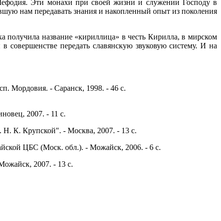
 Мефодия. Эти монахи при своей жизни и служении Господу в
лившую нам передавать знания и накопленный опыт из поколения
ка получила название «кириллица» в честь Кирилла, в мирском
в совершенстве передать славянскую звуковую систему. И на
есп. Мордовия. - Саранск, 1998. - 46 с.
 Филева. - Подосиновец, 2007. - 11 с.
. К. Крупской". - Москва, 2007. - 13 с.
 Можайской ЦБС (Моск. обл.). - Можайск, 2006. - 6 с.
 - Можайск, 2007. - 13 с.