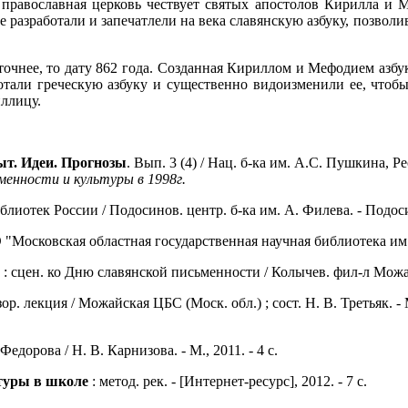
 православная церковь чествует святых апостолов Кирилла и
е разработали и запечатлели на века славянскую азбуку, позво
 точнее, то дату 862 года. Созданная Кириллом и Мефодием азбу
али греческую азбуку и существенно видоизменили ее, чтобы 
иллицу.
ыт. Идеи. Прогнозы
. Вып. 3 (4) / Нац. б-ка им. А.С. Пушкина, Р
менности и культуры в 1998г.
т библиотек России / Подосинов. центр. б-ка им. А.
"Московская областная государственная научная библиотека им. Н
: сцен. ко Дню славянской письменности / Колычев. фил-л
зор. лекция / Можайская ЦБС (Моск. обл.) ; сост. Н. В. Третьяк.
Федорова / Н. В. Карнизова. - М., 2011. - 4 с.
туры в школе
: метод. рек. - [Интернет-ресурс], 2012. - 7 с.