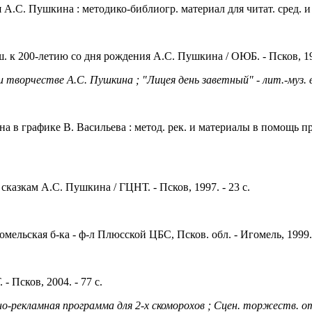
А.С. Пушкина : методико-библиогр. материал для читат. сред. и ст
ш. к 200-летию со дня рождения А.С. Пушкина / ОЮБ. - Псков, 199
 творчестве А.С. Пушкина ; "Лицея день заветный" - лит.-муз. в
а в графике В. Васильева : метод. рек. и материалы в помощь пр
сказкам А.С. Пушкина / ГЦНТ. - Псков, 1997. - 23 с.
мельская б-ка - ф-л Плюсской ЦБС, Псков. обл. - Игомель, 1999. 
- Псков, 2004. - 77 с.
но-рекламная программа для 2-х скоморохов ; Сцен. торжеств. 