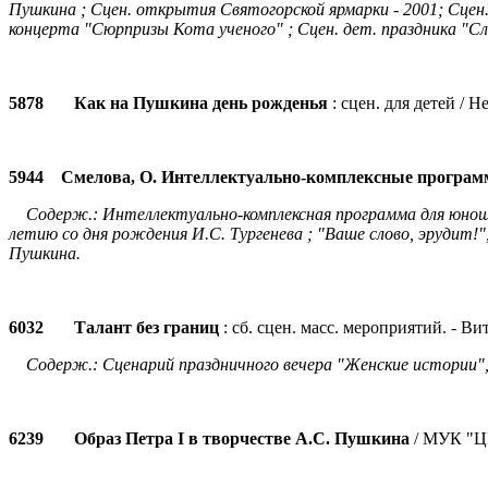
Пушкина ; Сцен. открытия Святогорской ярмарки - 2001; Сцен.
концерта "Сюрпризы Кота ученого" ; Сцен. дет. праздника "Сл
5878 Как на Пушкина день рожденья
: сцен. для детей / 
5944 Смелова, О. Интеллектуально-комплексные програ
Содерж.: Интеллектуально-комплексная программа для юношес
летию со дня рождения И.С. Тургенева ; "Ваше слово, эрудит!"
Пушкина.
6032 Талант без границ
: сб. сцен. масс. мероприятий. - Вите
Содерж.: Сценарий праздничного вечера "Женские истории",
6239 Образ Петра I в творчестве А.С. Пушкина
/ МУК "ЦГ