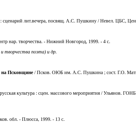
: сценарий лит.вечера, посвящ. А.С. Пушкину / Невел. ЦБС, Центр.
нтр нар. творчества. - Нижний Новгород, 1999. - 4 с.
и творчества поэта) и др.
 на Псковщине
/ Псков. ОЮБ им. А.С. Пушкина ; сост. Г.О. Матюх
усская культура : сцен. массового мероприятия / Ульянов. ГОНБ им
ов. обл. - Плюсса, 1999. - 13 с.