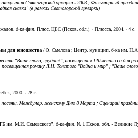
 открытия Святогорской ярмарки - 2003 ; Фольклорный праздник
адкая сказка" (в рамках Святогорской ярмарки)
Нежадов. б-ка-фил. Плюс. ЦБС (Псков. обл.). - Плюсса, 2004. - 4 
ммы для юношества
/ О. Смелова ; Центр. муницип. б-ка им. Н.А.
тва "Ваше слово, эрудит!", посвященная 140-летию со дня рожд
, посвященная роману Л.Н. Толстого "Война и мир" ; "Ваше слов
бск, 2000. - 28 с.
 посвящ. Междунар. женскому Дню 8 Марта ; Сценарий праздник
Б им. М.И. Семевского", б-ка-фил. № 1 Псков. обл. - Великие Лу