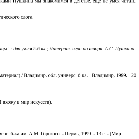
ками Пушкина мы знакомимся в детстве, еще не умея читать.
ического слога.
ы" : для уч-ся 5-6 кл.; Литерат. игра по творч. А.С. Пушкина
ериал) / Владимир. обл. универс. б-ка. - Владимир, 1999. - 20
(Я вхожу в мир искусств).
с. б-ка им. А.М. Горького. - Пермь, 1999. - 13 с. - (Мир