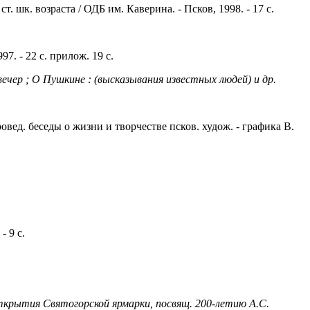
. шк. возраста / ОДБ им. Каверина. - Псков, 1998. - 17 с.
7. - 22 с. прилож. 19 с.
ечер ; О Пушкине : (высказывания известных людей) и др.
овед. беседы о жизни и творчестве псков. худож. - графика В.
- 9 с.
открытия Святогорской ярмарки, посвящ. 200-летию А.С.