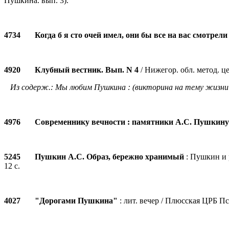
Пушкина. вып. 3).
4734 Когда б я сто очей имел, они бы все на вас смотрели
4920 Клубный вестник. Вып. N 4
/ Нижегор. обл. метод. це
Из содерж.: Мы любим Пушкина : (викторина на тему жизни 
4976 Современнику вечности : памятники А.С. Пушкину
5245 Пушкин А.С. Образ, бережно хранимый
: Пушкин и р
12 с.
4027 "Дорогами Пушкина"
: лит. вечер / Плюсская ЦРБ Пск