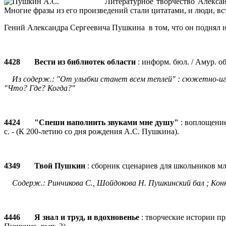
Литературное творчество Алексан
Многие фразы из его произведений стали цитатами, и люди, вст
Гений Александра Сергеевича Пушкина в том, что он поднял на
4428 Вести из библиотек области
: информ. бюл. / Амур. обл
Из содерж.: "От улыбки станет всем теплей" : сюжетно-игров
"Что? Где? Когда?"
4424 "Спеши наполнить звуками мне душу"
: воплощение 
с. - (К 200-летию со дня рождения А.С. Пушкина).
4349 Твой Пушкин
: сборник сценариев для школьников млад.
Содерж.: Ринчикова С., Шойдокова Н. Пушкинский бал ; Конк
4446 Я знал и труд, и вдохновенье
: творческие истории про