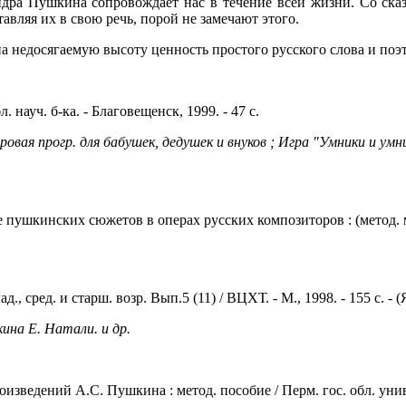
дра Пушкина сопровождает нас в течение всей жизни. Со сказ
авляя их в свою речь, порой не замечают этого.
 недосягаемую высоту ценность простого русского слова и поэт
. науч. б-ка. - Благовещенск, 1999. - 47 с.
ая прогр. для бабушек, дедушек и внуков ; Игра "Умники и умниц
пушкинских сюжетов в операх русских композиторов : (метод. мат
, сред. и старш. возр. Вып.5 (11) / ВЦХТ. - М., 1998. - 155 c. - 
ина Е. Натали. и др.
изведений А.С. Пушкина : метод. пособие / Перм. гос. обл. универ