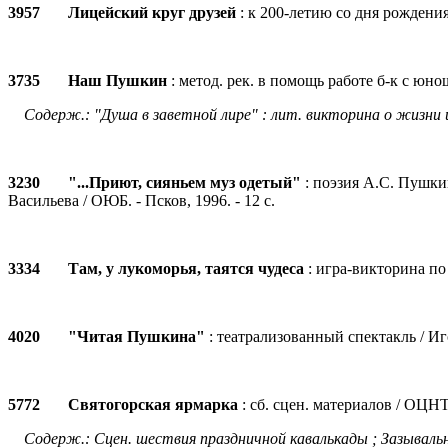
3957 Лицейский круг друзей
: к 200-летию со дня рождения 
3735 Наш Пушкин
: метод. рек. в помощь работе б-к с юно
Содерж.: "Душа в заветной лире" : лит. викторина о жизни и
3230 "...Приют, сияньем муз одетый"
: поэзия А.С. Пушкин
Васильева / ОЮБ. - Псков, 1996. - 12 с.
3334 Там, у лукоморья, таятся чудеса
: игра-викторина по 
4020 "Читая Пушкина"
: театрализованный спектакль / Иго
5772 Святогорская ярмарка
: сб. сцен. материалов / ОЦНТ. 
Содерж.: Сцен. шествия праздничной кавалькады ; Зазываль