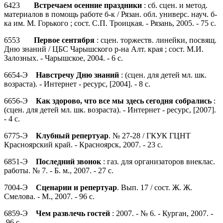
6423
Встречаем осенние праздники
: сб. сцен. и метод.
материалов в помощь работе б-к / Рязан. обл. универс. науч. б-
ка им. М. Горького ; сост. С.П. Троицкая. - Рязань, 2005. - 75 с.
6553
Первое сентября
: сцен. торжеств. линейки, посвящ.
Дню знаний / ЦБС Чарышского р-на Алт. края ; сост. М.И.
Залозных. - Чарышское, 2004. - 6 с.
6654-Э
Навстречу Дню знаний
: (сцен. для детей мл. шк.
возраста). - Интернет - ресурс, [2004]. - 8 с.
6656-Э
Как здорово, что все мы здесь сегодня собрались
:
(сцен. для детей мл. шк. возраста). - Интернет - ресурс, [2007].
- 4 с.
6775-Э
Клубный репертуар
. № 27-28 / ГКУК ГЦНТ
Красноярский край. - Красноярск, 2007. - 23 с.
6851-Э
Последний звонок
: газ. для организаторов внеклас.
работы. № 7. - Б. м., 2007. - 27 с.
7004-Э
Сценарии и репертуар
. Вып. 17 / сост. Ж. Ж.
Смелова. - М., 2007. - 96 с.
6859-Э
Чем развлечь гостей
: 2007. - № 6. - Курган, 2007. -
96 с.