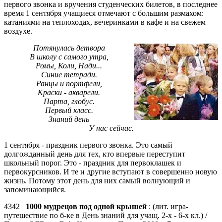
первого звонка и вручения студенческих билетов, в последнее
время 1 сентября учащиеся отмечают с большим размахом:
катаниями на теплоходах, вечеринками в кафе и на свежем
воздухе.
Потянулась детвора
В школу с самого утра,
Ромы, Коли, Нади...
Синие тетради.
Ранцы и портфели,
Краски - акварели.
Парта, глобус.
Первый класс.
Знаний день
У нас сейчас.
1 сентября - праздник первого звонка. Это самый
долгожданный день для тех, кто впервые переступит
школьный порог. Это - праздник для первоклашек и
первокурсников. И те и другие вступают в совершенно новую
жизнь. Потому этот день для них самый волнующий и
запоминающийся.
4342
1000 мудрецов под одной крышей
: (лит. игра-
путешествие по б-ке в День знаний для учащ. 2-х - 6-х кл.) /