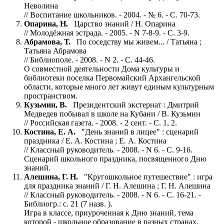
Неволина
// Воспитание школьников. - 2004. - № 6. - С. 70-73.
Опарина, Н.
Царство знаний / Н. Опарина
// Молодёжная эстрада. - 2005. - N 7-8-9. - С. 3-9.
Абрамова, Т.
По соседству мы живем... / Татьяна ;
Татьяна Абрамова
// Библиополе. - 2008. - N 2. - С. 44-46.
О совместной деятельности Дома культуры и
библиотеки поселка Первомайский Архангельской
области, которые много лет живут единым культурным
пространством.
Кузьмин, В.
Президентский экстернат : Дмитрий
Медведев побывал в школе на Кубани / В. Кузьмин
// Российская газета. - 2008. - 2 сент. - С. 1, 2.
Костина, Е. А.
"День знаний в лицее" : сценарий
праздника / Е. А. Костина ; Е. А. Костина
// Классный руководитель. - 2008. - N 6. - С. 9-16.
Сценарий школьного праздника, посвященного Дню
знаний.
Алешина, Г. Н.
"Кругошкольное путешествие" : игра
для праздника знаний / Г. Н. Алешина ; Г. Н. Алешина
// Классный руководитель. - 2008. - N 6. - С. 16-21. -
Библиогр.: с. 21 (7 назв. ).
Игра в классе, приуроченная к Дню знаний, тема
которой - школьное образование в разных странах.