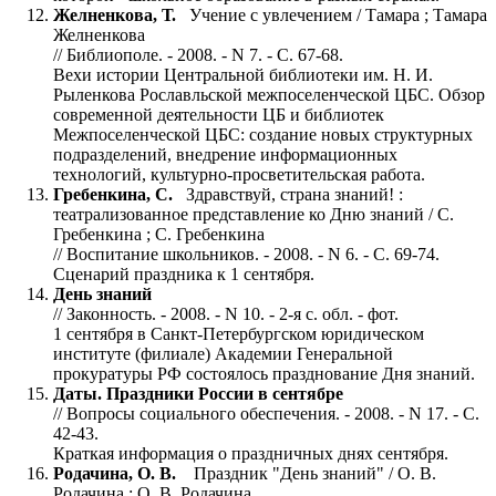
Желненкова, Т.
Учение с увлечением / Тамара ; Тамара
Желненкова
// Библиополе. - 2008. - N 7. - С. 67-68.
Вехи истории Центральной библиотеки им. Н. И.
Рыленкова Рославльской межпоселенческой ЦБС. Обзор
современной деятельности ЦБ и библиотек
Межпоселенческой ЦБС: создание новых структурных
подразделений, внедрение информационных
технологий, культурно-просветительская работа.
Гребенкина, С.
Здравствуй, страна знаний! :
театрализованное представление ко Дню знаний / С.
Гребенкина ; С. Гребенкина
// Воспитание школьников. - 2008. - N 6. - С. 69-74.
Сценарий праздника к 1 сентября.
День знаний
// Законность. - 2008. - N 10. - 2-я с. обл. - фот.
1 сентября в Санкт-Петербургском юридическом
институте (филиале) Академии Генеральной
прокуратуры РФ состоялось празднование Дня знаний.
Даты. Праздники России в сентябре
// Вопросы социального обеспечения. - 2008. - N 17. - С.
42-43.
Краткая информация о праздничных днях сентября.
Родачина, О. В.
Праздник "День знаний" / О. В.
Родачина ; О. В. Родачина