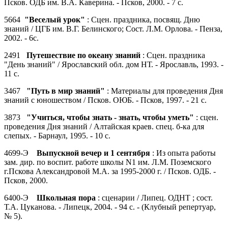
Псков. ОДБ им. В.А. Каверина. - Псков, 2000. - 7 с.
5664
"Веселый урок"
: Сцен. праздника, посвящ. Дню
знаний / ЦГБ им. В.Г. Белинского; Сост. Л.М. Орлова. - Пенза,
2002. - 6с.
2491
Путешествие по океану знаний
: Сцен. праздника
"День знаний" / Ярославский обл. дом НТ. - Ярославль, 1993. -
11 с.
3467
"Путь в мир знаний"
: Материалы для проведения Дня
знаний с юношеством / Псков. ОЮБ. - Псков, 1997. - 21 с.
3873
"Учиться, чтобы знать - знать, чтобы уметь"
: сцен.
проведения Дня знаний / Алтайская краев. спец. б-ка для
слепых. - Барнаул, 1995. - 10 с.
4699-Э
Выпускной вечер и 1 сентября
: Из опыта работы
зам. дир. по воспит. работе школы N1 им. Л.М. Поземского
г.Пскова Александровой М.А. за 1995-2000 г. / Псков. ОДБ. -
Псков, 2000.
6400-Э
Школьная пора
: сценарии / Липец. ОДНТ ; сост.
Т.А. Цуканова. - Липецк, 2004. - 94 с. - (Клубный репертуар,
№ 5).