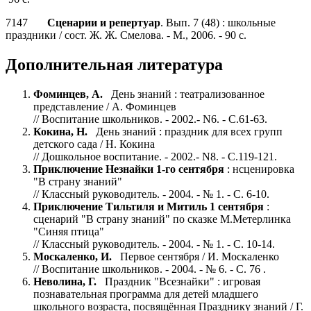
7147
Сценарии и репертуар
. Вып. 7 (48) : школьные
праздники / сост. Ж. Ж. Смелова. - М., 2006. - 90 с.
Дополнительная литература
Фоминцев, А.
День знаний : театрализованное
представление / А. Фоминцев
// Воспитание школьников. - 2002.- N6. - С.61-63.
Кокина, Н.
День знаний : праздник для всех групп
детского сада / Н. Кокина
// Дошкольное воспитание. - 2002.- N8. - С.119-121.
Приключение Незнайки 1-го сентября
: нсценировка
"В страну знаний"
// Классный руководитель. - 2004. - № 1. - С. 6-10.
Приключение Тильтиля и Митиль 1 сентября
:
сценарий "В страну знаний" по сказке М.Метерлинка
"Синяя птица"
// Классный руководитель. - 2004. - № 1. - С. 10-14.
Москаленко, И.
Первое сентября / И. Москаленко
// Воспитание школьников. - 2004. - № 6. - С. 76 .
Неволина, Г.
Праздник "Всезнайки" : игровая
познавательная программа для детей младшего
школьного возраста, посвящённая Празднику знаний / Г.