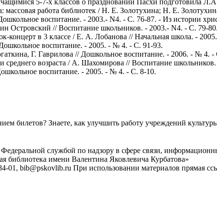
чащимися 5-7-х классов о праздновании Пасхи подготовила Л.А.Ше
ассовая работа библиотек / Н. Е. Золотухина; Н. Е. Золотухина //
 Дошкольное воспитание. - 2003.- N4. - С. 76-87. - Из истории хр
 Островский // Воспитание школьников. - 2003.- N4. - С. 79-8
онцерт в 3 классе / Е. А. Лобанова // Начальная школа. - 2005. -
ошкольное воспитание. - 2005. - № 4. - С. 91-93.
гаткина, Г. Гаврилова // Дошкольное воспитание. - 2006. - № 4. - 
реднего возраста / А. Шахомирова // Воспитание школьников. - 
ольное воспитание. - 2005. - № 4. - С. 8-10.
ем билетов? Знаете, как улучшить работу учреждений культур
 Федеральной службой по надзору в сфере связи, информационн
ная библиотека имени Валентина Яковлевича Курбатова»
4-01, bib@pskovlib.ru
При использовании материалов прямая ссылк