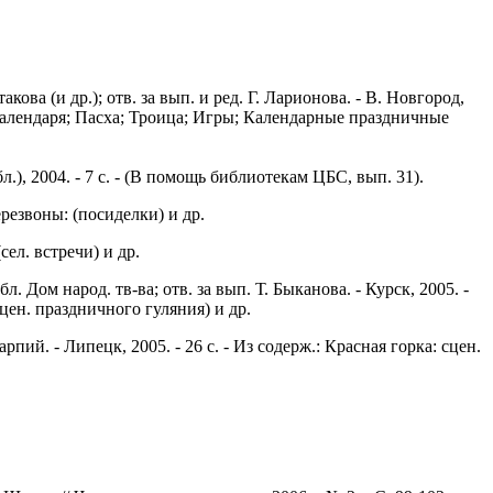
кова (и др.); отв. за вып. и ред. Г. Ларионова. - В. Новгород,
 календаря; Пасха; Троица; Игры; Календарные праздничные
.), 2004. - 7 с. - (В помощь библиотекам ЦБС, вып. 31).
резвоны: (посиделки) и др.
сел. встречи) и др.
. Дом народ. тв-ва; отв. за вып. Т. Быканова. - Курск, 2005. -
сцен. праздничного гуляния) и др.
пий. - Липецк, 2005. - 26 с. - Из содерж.: Красная горка: сцен.