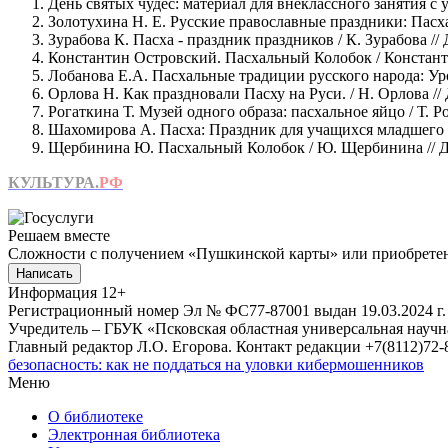
День святых чудес: материал для внеклассного занятия с у
Золотухина Н. Е. Русские православные праздники: Пасха: м
Зурабова К. Пасха - праздник праздников / К. Зурабова //
Константин Островский. Пасхальный Колобок / Константин
Лобанова Е.А. Пасхальные традиции русского народа: Урок-к
Орлова Н. Как праздновали Пасху на Руси. / Н. Орлова // Д
Рогаткина Т. Музей одного образа: пасхальное яйцо / Т. Ро
Шахомирова А. Пасха: Праздник для учащихся младшего и с
Щербинина Ю. Пасхальный Колобок / Ю. Щербинина // Дошк
КУЛЬТУРА.
РФ
Решаем вместе
Сложности с получением «Пушкинской карты» или приобретени
Написать
Информация
12+
Регистрационный номер Эл № ФС77-87001 выдан 19.03.2024 г.
Учредитель – ГБУК «Псковская областная универсальная науч
Главный редактор Л.О. Егорова. Контакт редакции +7(8112)72-8
безопасность: как не поддаться на уловки кибермошенников
Меню
О библиотеке
Электронная библиотека