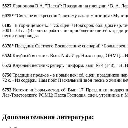
5527
Ларионова В.А. "Пасха": Праздник на площади / В. А. Ларион
6075*
"Светлое воскресение": лит.-музык. композиция / Муницип.
6105
"В горнице моей...": сб. сцен. / Новгород. обл. Дом нар. тв
2001. - 61с. - (Из опыта работы по приобщению детей к тради
песни и хороводы.
6378*
Праздник Светлого Воскресения: сценарий / Большереч. цент
6524
Клубный вестник. Вып. N 4 / Изд. Нижегород. ОНМЦ. - Н. Н
6572
Клубный вестник: реперт. - информ. вып. № 4 (148). - Н. Но
6750
Традиции предков - в новый век: сб. сцен. праздников народ
72 с. - Из содерж.: Нам поет Пасхальный звон песнь о жизни ве
6753
Истоки: информ.-метод. сб. Вып. 17: Праздники, подаренные 
Лев-Толстовского РОМЦ; Пасха Господня: сцен. утренника г. М
Дополнительная литература: