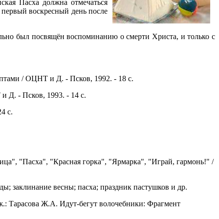
ская Пасха должна отмечаться
в первый воскресный день после
льно был посвящён воспоминанию о смерти Христа, и только с
ами / ОЦНТ и Д. - Псков, 1992. - 18 с.
Д. - Псков, 1993. - 14 с.
4 с.
, "Пасха", "Красная горка", "Ярмарка", "Играй, гармонь!" /
яды; заклинание весны; пасха; праздник пастушков и др.
рж.: Тарасова Ж.А. Идут-бегут волочебники: Фрагмент