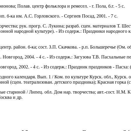
ова; Полав. центр фольклора и ремесел. - г. Пола, б.г. - 5 с.
 б-ка им. А.С. Горловского. - Сергиев Посад, 2001. - 7 с.
орчества; рук. прогр. С. Лукина; разраб. сцен. материалов Т. Шеста
ционной народной культуре). - Из содерж.: Праздники народного
р. район. б-ка; сост. З.П. Скачкова. - р.п. Большеречье (Ом. обл
овгород, 2004. - 4 с. - Из содерж.: Загузова Т.В. Пасхальные пе
вгород, 2002. - 4 с. - Из содерж.: Праздник праздников - Пасха: (
ного календаря. Вып. 1 / Ком. по культуре Курск. обл., Курск. обл
чной (сцен. театрализован. детского праздника); Красная горка (
стариной / Липец. обл. Дом нар. творчества; авт.-сост. Н.М. Кар
осква и др.