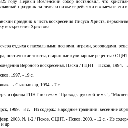
325 году Первый Вселенский собор постановил, что христиан
ославный праздник на неделю позже еврейского и отмечать его 
анский праздник в честь воскресения Иисуса Христа, первонача
ку воскресения Христова.
ечера отдыха с пасхальными песнями, играми, хороводами, рецепт
а, поэтические тексты, старинные кулинарные рецепты / ОЦНТ и 
ведения Вербного воскресенья, Пасхи / ГЦНТ. - Псков, 1994. - 2
ов, 1997. - 19 с.
шака. - Сыктывкар, 1994. - 7 с.
ы из фонда ГЦНТ по темам "Проводы русской зимы", "Масленица"
ярск, 1999. - 8 с. - Из содерж.: Народные традиции: весенние обр
р. 2003. № 1-2 / Псков. ОЦНТ. - Псков, 2003. - 12 с. - Из соде
и др.