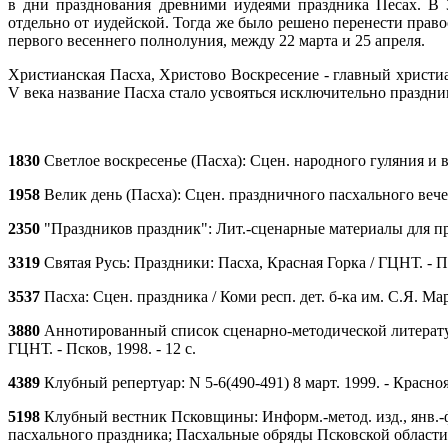
в дни празднования древними иудеями праздника Песах. В 
отдельно от иудейской. Тогда же было решено перенести прав
первого весеннего полнолуния, между 22 марта и 25 апреля.
Христианская Пасха, Христово Воскресение - главный христи
V века название Пасха стало усвояться исключительно праздни
1830
Светлое воскресенье (Пасха): Сцен. народного гуляния и в
1958
Велик день (Пасха): Сцен. праздничного пасхального вечер
2350
"Праздников праздник": Лит.-сценарные материалы для про
3319
Святая Русь: Праздники: Пасха, Красная Горка / ГЦНТ. - Пск
3537
Пасха: Сцен. праздника / Коми респ. дет. б-ка им. С.Я. Мар
3880
Аннотированный список сценарно-методической литератур
ГЦНТ. - Псков, 1998. - 12 с.
4389
Клубный репертуар: N 5-6(490-491) 8 март. 1999. - Красно
5198
Клубный вестник Псковщины: Информ.-метод. изд., янв.-фев
пасхального праздника; Пасхальные обряды Псковской области 