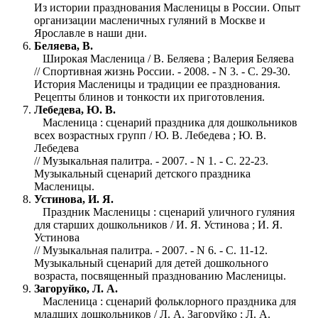
Из истории празднования Масленицы в России. Опыт
организации масленичных гуляний в Москве и
Ярославле в наши дни.
Беляева, В.
Широкая Масленица / В. Беляева ; Валерия Беляева
// Спортивная жизнь России. - 2008. - N 3. - С. 29-30.
История Масленицы и традиции ее празднования.
Рецепты блинов и тонкости их приготовления.
Лебедева, Ю. В.
Масленица : сценарий праздника для дошкольников
всех возрастных групп / Ю. В. Лебедева ; Ю. В.
Лебедева
// Музыкальная палитра. - 2007. - N 1. - С. 22-23.
Музыкальный сценарий детского праздника
Масленицы.
Устинова, И. Я.
Праздник Масленицы : сценарий уличного гуляния
для старших дошкольников / И. Я. Устинова ; И. Я.
Устинова
// Музыкальная палитра. - 2007. - N 6. - С. 11-12.
Музыкальный сценарий для детей дошкольного
возраста, посвященный празднованию Масленицы.
Загоруйко, Л. А.
Масленица : сценарий фольклорного праздника для
младших дошкольников / Л. А. Загоруйко ; Л. А.