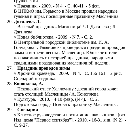
Грушевский
// Праздник. - 2009. - N 4. - С. 40-41. - 5 фот.
В ЦПКиО им. Горького в Москве прошли народные
гулянья и игры, посвященные празднику Масленица.
Дягилева, Л.
Веселый праздник - Масленица! / Л. Дягилева ; Л.
Дягилева
// Новая библиотека. - 2009. - N 7. - С. 2.
В Центральной городской библиотеке им. И. А.
Гончарова г. Ульяновска проводился праздник проводов
зимы и встречи весны - Масленица. Юные читатели
познакомились с историей праздника, народными
традициями празднования масленичной недели.
Праздник проводов зимы
// Хроники краеведа. - 2009. - N 4. - С. 156-161. - 2 рис.
Сценарий праздника.
Коноплева, А.
Псковский ответ Хеллоуину : древний город хочет
стать столицей Масленицы / А. Коноплева
// Культура. - 2010. - 4-10 февр. (N 4). - С. 2.
Подготовка города Пскова к празднику Масленицы.
Сценарии
// Классное руководство и воспитание школьников : [газ.
Изд. дома "Первое сентября"]. - 2010. - 16-31 янв. (N 2). -
С. 9-27.