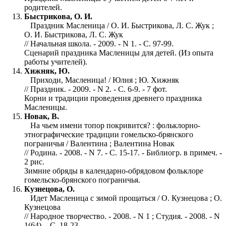
родителей.
Быстрикова, О. И.
Праздник Масленица / О. И. Быстрикова, Л. С. Жук ;
О. И. Быстрикова, Л. С. Жук
// Начальная школа. - 2009. - N 1. - С. 97-99.
Сценарий праздника Масленицы для детей. (Из опыта
работы учителей).
Хижняк, Ю.
Приходи, Масленица! / Юлия ; Ю. Хижняк
// Праздник. - 2009. - N 2. - С. 6-9. - 7 фот.
Корни и традиции проведения древнего праздника
Масленицы.
Новак, В.
На чьем имени топор покривится? : фольклорно-
этнографические традиции гомельско-брянского
пограничья / Валентина ; Валентина Новак
// Родина. - 2008. - N 7. - С. 15-17. - Библиогр. в примеч. -
2 рис.
Зимние обряды в календарно-обрядовом фольклоре
гомельско-брянского пограничья.
Кузнецова, О.
Идет Масленица с зимой прощаться / О. Кузнецова ; О.
Кузнецова
// Народное творчество. - 2008. - N 1 ; Студия. - 2008. - N
1(64). - С. 18-23.