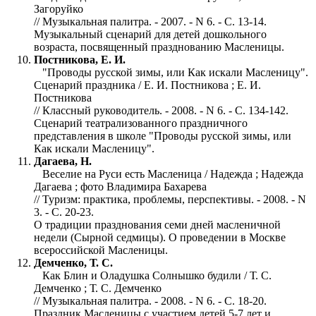
Загоруйко
// Музыкальная палитра. - 2007. - N 6. - С. 13-14.
Музыкальный сценарий для детей дошкольного
возраста, посвященный празднованию Масленицы.
Постникова, Е. И.
"Проводы русской зимы, или Как искали Масленицу".
Сценарий праздника / Е. И. Постникова ; Е. И.
Постникова
// Классный руководитель. - 2008. - N 6. - С. 134-142.
Сценарий театрализованного праздничного
представления в школе "Проводы русской зимы, или
Как искали Масленицу".
Дагаева, Н.
Веселие на Руси есть Масленица / Надежда ; Надежда
Дагаева ; фото Владимира Бахарева
// Туризм: практика, проблемы, перспективы. - 2008. - N
3. - С. 20-23.
О традиции празднования семи дней масленичной
недели (Сырной седмицы). О проведении в Москве
всероссийской Масленицы.
Демченко, Т. С.
Как Блин и Оладушка Солнышко будили / Т. С.
Демченко ; Т. С. Демченко
// Музыкальная палитра. - 2008. - N 6. - С. 18-20.
Праздник Масленицы с участием детей 5-7 лет и