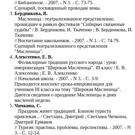
// Библиополе. - 2007. - N 1. - С. 73-75.
Сценарий, посвященный проводам зимы.
Бердникова, В.
Масленица : театрализованное представление,
прошедшее в рамках фестиваля "Сибирью связанные
судьбы" / В. Бердникова, И. Ткаченко ; В. Бердникова, И.
Ткаченко
// Воспитание школьников. - 2007. - N 1. - С. 74-79.
Сценарий театрализованного представления
"Масленица".
Алексеенко, Е. В.
Фольклорные традиции русского народа : урок-
импровизация "Широкая Масленица". III класс / Е. В.
Алексеенко ; Е. В. Алексеенко
// Начальная школа. - 2007. - N 3. - С. 3-9.
Приводится конспект урока-импровизации для
учеников III класса на тему "Широкая Масленица".
Даются сведения о празднике Масленицы и днях
масленой недели.
Чичкина, С.
Праздник живет традицией. Блином туриста
привлекая... / Светлана, Дмитрий ; Светлана Чичкина,
Дмитрий Ермаков
// Туризм: практика, проблемы, перспективы. - 2007. - N
3. - С. 12-14.