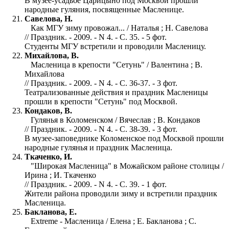
В музее-усадьбе Царицыно под Москвой прошли
народные гуляния, посвященные Масленице.
Савелова, Н.
Как МГУ зиму провожал... / Наталья ; Н. Савелова
// Праздник. - 2009. - N 4. - С. 35. - 5 фот.
Студенты МГУ встретили и проводили Масленицу.
Михайлова, В.
Масленица в крепости "Сетунь" / Валентина ; В.
Михайлова
// Праздник. - 2009. - N 4. - С. 36-37. - 3 фот.
Театрализованные действия и праздник Масленицы
прошли в крепости "Сетунь" под Москвой.
Кондаков, В.
Гулянья в Коломенском / Вячеслав ; В. Кондаков
// Праздник. - 2009. - N 4. - С. 38-39. - 3 фот.
В музее-заповеднике Коломенское под Москвой прошли
народные гулянья и праздник Масленица.
Ткаченко, И.
"Широкая Масленица" в Можайском районе столицы /
Ирина ; И. Ткаченко
// Праздник. - 2009. - N 4. - С. 39. - 1 фот.
Жители района проводили зиму и встретили праздник
Масленица.
Бакланова, Е.
Extreme - Масленица / Елена ; Е. Бакланова ; С.