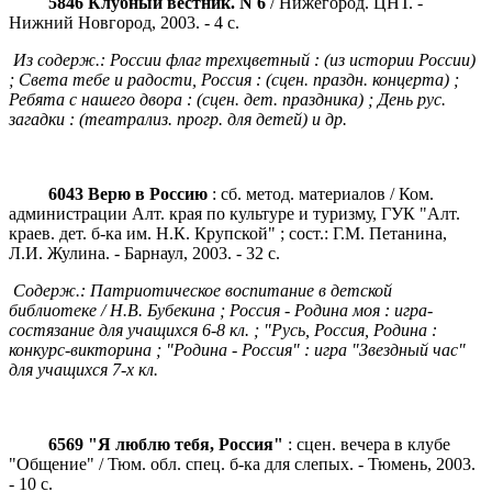
5846 Клубный вестник. N 6
/ Нижегород. ЦНТ. -
Нижний Новгород, 2003. - 4 с.
Из содерж.: России флаг трехцветный : (из истории России)
; Света тебе и радости, Россия : (сцен. праздн. концерта) ;
Ребята с нашего двора : (сцен. дет. праздника) ; День рус.
загадки : (театрализ. прогр. для детей) и др.
6043 Верю в Россию
: сб. метод. материалов / Ком.
администрации Алт. края по культуре и туризму, ГУК "Алт.
краев. дет. б-ка им. Н.К. Крупской" ; сост.: Г.М. Петанина,
Л.И. Жулина. - Барнаул, 2003. - 32 с.
Содерж.: Патриотическое воспитание в детской
библиотеке / Н.В. Бубекина ; Россия - Родина моя : игра-
состязание для учащихся 6-8 кл. ; "Русь, Россия, Родина :
конкурс-викторина ; "Родина - Россия" : игра "Звездный час"
для учащихся 7-х кл.
6569 "Я люблю тебя, Россия"
: сцен. вечера в клубе
"Общение" / Тюм. обл. спец. б-ка для слепых. - Тюмень, 2003.
- 10 с.