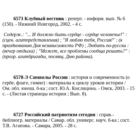
6573 Клубный вестник
: реперт. - информ. вып. № 6
(150). - Нижний Новгород, 2002. - 4 с.
Содерж.: "... И должно быть сердце - сердце человечье!" :
(сцен. агитпредставления) ; "Я люблю тебя, Россия!" : (к
празднованию Дня независимости РФ) ; Любить по-русски :
(вечер отдыха) ; "Может, все проблемы сообща решить?" :
(прогр. агитбригады, посвящ. Дню района).
6578-Э
Символы России
: история и современность (о
гербе, флаге, гимне) : материалы к циклу уроков истории /
Ом. обл. юнош. б-ка ; сост. Ю.А. Кислицина. - Омск, 2003. - 15
с. - (Листая страницы истории ; Вып. 8).
6727 Российский патриотизм сегодня
: справ.-
библиогр. материалы / Самар. обл. универс. науч. б-ка ; сост.
Т.В. Агапова. - Самара, 2005. - 28 с.