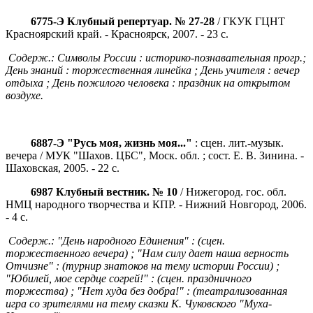
6775-Э Клубный репертуар. № 27-28
/ ГКУК ГЦНТ
Красноярский край. - Красноярск, 2007. - 23 с.
Содерж.: Символы России : историко-познавательная прогр.;
День знаний : торжественная линейка ; День учителя : вечер
отдыха ; День пожилого человека : праздник на открытом
воздухе.
6887-Э "Русь моя, жизнь моя..."
: сцен. лит.-музык.
вечера / МУК "Шахов. ЦБС", Моск. обл. ; сост. Е. В. Зинина. -
Шаховская, 2005. - 22 с.
6987 Клубный вестник. № 10
/ Нижегород. гос. обл.
НМЦ народного творчества и КПР. - Нижний Новгород, 2006.
- 4 с.
Содерж.: "День народного Единения" : (сцен.
торжественного вечера) ; "Нам силу дает наша верность
Отчизне" : (турнир знатоков на тему истории России) ;
"Юбилей, мое сердце согрей!" : (сцен. праздничного
торжества) ; "Нет худа без добра!" : (театрализованная
игра со зрителями на тему сказки К. Чуковского "Муха-