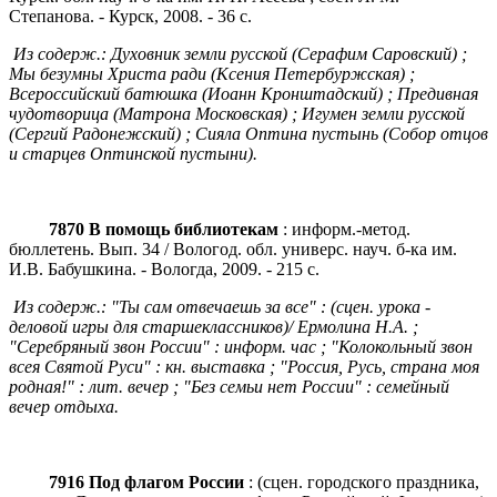
Степанова. - Курск, 2008. - 36 с.
Из содерж.: Духовник земли русской (Серафим Саровский) ;
Мы безумны Христа ради (Ксения Петербуржская) ;
Всероссийский батюшка (Иоанн Кронштадский) ; Предивная
чудотворица (Матрона Московская) ; Игумен земли русской
(Сергий Радонежский) ; Сияла Оптина пустынь (Собор отцов
и старцев Оптинской пустыни).
7870 В помощь библиотекам
: информ.-метод.
бюллетень. Вып. 34 / Вологод. обл. универс. науч. б-ка им.
И.В. Бабушкина. - Вологда, 2009. - 215 с.
Из содерж.: "Ты сам отвечаешь за все" : (сцен. урока -
деловой игры для старшеклассников)/ Ермолина Н.А. ;
"Серебряный звон России" : информ. час ; "Колокольный звон
всея Святой Руси" : кн. выставка ; "Россия, Русь, страна моя
родная!" : лит. вечер ; "Без семьи нет России" : семейный
вечер отдыха.
7916 Под флагом России
: (сцен. городского праздника,