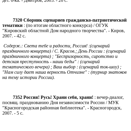
дет. б-ка. - Дмитров, 2005. - 26 с.
7320 Сборник сценариев гражданско-патриотической
тематики
: (по итогам областного конкурса) / ОГУК
"Кировский областной Дом народного творчества". - Киров,
2007. - 42 с.
Содерж.: Света тебе и радости, Россия! :(сценарий
праздничного концерта) / С. Красов.; День России : (сценарий
праздничного концерта) ; "Беспризорность, сиротство и
детская преступность - наши беды" : (сценарий
тематического вечера) ; Ваш выбор : (сценарий ток-шоу) ;
"Нам силу дает наша верность Отчизне" : (турнир знатоков
на тему истории России).
7352 Россия! Русь! Храни себя, храни!
: вечер-диалог,
посвящ. празднованию Дня независимости России / МУК
"Красногородская районная библиотека". - Красногородск,
2007. - 5 с.