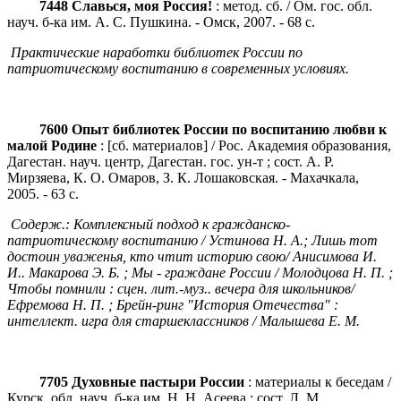
7448 Славься, моя Россия!
: метод. сб. / Ом. гос. обл.
науч. б-ка им. А. С. Пушкина. - Омск, 2007. - 68 с.
Практические наработки библиотек России по
патриотическому воспитанию в современных условиях.
7600 Опыт библиотек России по воспитанию любви к
малой Родине
: [сб. материалов] / Рос. Академия образования,
Дагестан. науч. центр, Дагестан. гос. ун-т ; сост. А. Р.
Мирзяева, К. О. Омаров, З. К. Лошаковская. - Махачкала,
2005. - 63 с.
Содерж.: Комплексный подход к гражданско-
патриотическому воспитанию / Устинова Н. А.; Лишь тот
достоин уваженья, кто чтит историю свою/ Анисимова И.
И.. Макарова Э. Б. ; Мы - граждане России / Молодцова Н. П. ;
Чтобы помнили : сцен. лит.-муз.. вечера для школьников/
Ефремова Н. П. ; Брейн-ринг "История Отечества" :
интеллект. игра для старшеклассников / Малышева Е. М.
7705 Духовные пастыри России
: материалы к беседам /
Курск. обл. науч. б-ка им. Н. Н. Асеева ; сост. Л. М.