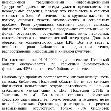
имеющимися традиционными информационными
"ресурсами" далеко не всегда удается предоставить им
необходимые сведения, потому что библиотека в сельской
местности в большей степени, чем в крупном населенном
пункте, ощущает тяжесть экономических и социальных
проблем. Резко ухудшилось состояние фондов сельских
библиотек. Не пополняются, а продолжают стареть книжные
фонды, отсутствуют поступления новых книг, периодики,
катастрофически не хватает детской литературы. Должным
образом не комплектуются даже ЦРБ. Все это ведет к
ослаблению роли библиотек в продвижении чтения,
распространении информации и книжной культуры.
По состоянию на 01.01.2009 года население Псковской
области обслуживается 395 сельскими библиотеками-
филиалами, 43% пользователей библиотек на селе.
Наибольшую проблему составляет техническая оснащенность
сельских библиотек Псковской области.Почти все сельские
библиотеки испытывают острую потребность в наличии
стабильного канала связи с ЦРБ, Псковской ОУНБ и
"внешним миром". Во многих сельских библиотеках
средством связи выступает только телефон, и то далеко не во
всех библиотеках. Оргтехника, транспортные и средства
автоматизации отсутствуют. Только 7,5% библиотек