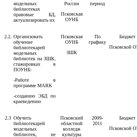
модельных
России
период
библиотеках
Псковская
правовые БД,
ОУНБ
актуализировать их
2.2.
Организовать
Псковская
По
Бюджет
обучение
ОУНБ
графику
Псковской 
библиотекарей
ЗШК
модельных
библиотек на ЗШК,
стажировках в
ПОУНБ:
-Работе в
программе MARK
-созданию ЭБД по
краеведению
2.3
Обучить
Псковский
2009-
Бюджет
библиотекарей
областной
2011
Псковской 
модельных
колледж
библиотек, не
культуры