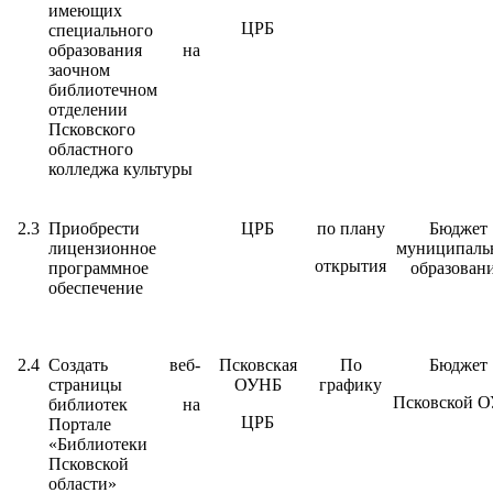
имеющих
ЦРБ
специального
образования на
заочном
библиотечном
отделении
Псковского
областного
колледжа культуры
2.3
Приобрести
ЦРБ
по плану
Бюджет
лицензионное
муниципаль
открытия
программное
образован
обеспечение
2.4
Создать веб-
Псковская
По
Бюджет
страницы
ОУНБ
графику
Псковской 
библиотек на
ЦРБ
Портале
«Библиотеки
Псковской
области»