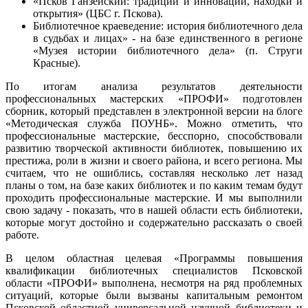
«Псков Ганзейский: традиции и инновации, находки и
открытия» (ЦБС г. Пскова).
Библиотечное краеведение: история библиотечного дела
в судьбах и лицах» - на базе единственного в регионе
«Музея истории библиотечного дела» (п. Струги
Красные).
По итогам анализа результатов деятельности
профессиональных мастерских «ПРОФИ» подготовлен
сборник, который представлен в электронной версии на блоге
«Методическая служба ПОУНБ». Можно отметить, что
профессиональные мастерские, бесспорно, способствовали
развитию творческой активности библиотек, повышению их
престижа, роли в жизни и своего района, и всего региона. Мы
считаем, что не ошиблись, составляя несколько лет назад
планы о том, на базе каких библиотек и по каким темам будут
проходить профессиональные мастерские. И мы выполнили
свою задачу - показать, что в нашей области есть библиотеки,
которые могут достойно и содержательно рассказать о своей
работе.
В целом областная целевая «Программы повышения
квалификации библиотечных специалистов Псковской
области «ПРОФИ» выполнена, несмотря на ряд проблемных
ситуаций, которые были вызваны капитальным ремонтом
Псковской областной универсальной научной библиотеки и