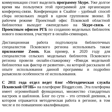
коммуникации стоит выделить
программу Skype.
Уже долгое
время мы пользуемся этой программой для организации
конференц-связи. Конференции в Скайпе - удобный способ
сбора нескольких людей в одном групповом звонке. В
рабочем режиме Проектный офис Псковской областной
библиотеки выходит еженедельно на
Skype-связь с
Проектным офисом РГБ
по созданию модельных библиотек
нового поколения, участвует в онлайн-семинарах.
Дистанционная работа подтолкнула библиотечных
специалистов Псковского региона использовать также
приложение
Zoom
.
Как пример, в 2020 году для
специалистов сельских модельных библиотек Псковского
региона провели онлайн-стажировку «Имидж модельной
библиотеки как фактор ее развития», на которой рассказали об
опыте использования данной программы и подробно
разъяснили особенности её использования.
С 2011 года отдел ведет блог
«Методическая служба
Псковской ОУНБ»
на платформе Blogger.com. Эта платформа
имеет огромнейший функционал, множество стандартных
настроек и шаблонов. Блог по сути – это сетевой дневник, в
котором отражается методическая работа в регионе, в том
числе и по повышению квалификации.