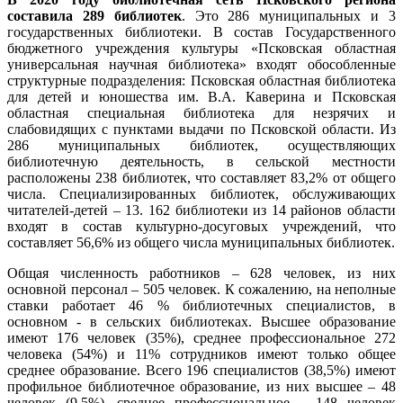
составила 289 библиотек
. Это 286 муниципальных и 3
государственных библиотеки. В состав Государственного
бюджетного учреждения культуры «Псковская областная
универсальная научная библиотека» входят обособленные
структурные подразделения: Псковская областная библиотека
для детей и юношества им. В.А. Каверина и Псковская
областная специальная библиотека для незрячих и
слабовидящих с пунктами выдачи по Псковской области. Из
286 муниципальных библиотек, осуществляющих
библиотечную деятельность, в сельской местности
расположены 238 библиотек, что составляет 83,2% от общего
числа. Специализированных библиотек, обслуживающих
читателей-детей – 13. 162 библиотеки из 14 районов области
входят в состав культурно-досуговых учреждений, что
составляет 56,6% из общего числа муниципальных библиотек.
Общая численность работников – 628 человек, из них
основной персонал – 505 человек. К сожалению, на неполные
ставки работает 46 % библиотечных специалистов, в
основном - в сельских библиотеках. Высшее образование
имеют 176 человек (35%), среднее профессиональное 272
человека (54%) и 11% сотрудников имеют только общее
среднее образование. Всего 196 специалистов (38,5%) имеют
профильное библиотечное образование, из них высшее – 48
человек (9,5%), среднее профессиональное – 148 человек