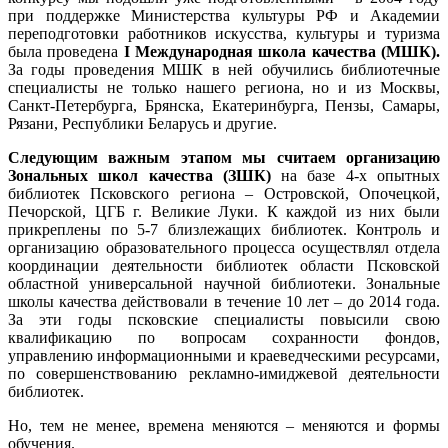
при поддержке Министерства культуры РФ и Академии
переподготовки работников искусства, культуры и туризма
была проведена
I
Международная школа качества (МШК).
За годы проведения МШК в ней обучились библиотечные
специалисты не только нашего региона, но и из Москвы,
Санкт-Петербурга, Брянска, Екатеринбурга, Пензы, Самары,
Рязани, Республики Беларусь и другие.
Следующим важным этапом мы считаем организацию
Зональных школ качества (ЗШК)
на базе 4-х опытных
библиотек Псковского региона – Островской, Опочецкой,
Печорской, ЦГБ г. Великие Луки. К каждой из них были
прикреплены по 5-7 близлежащих библиотек. Контроль и
организацию образовательного процесса осуществлял отдела
координации деятельности библиотек области Псковской
областной универсальной научной библиотеки. Зональные
школы качества действовали в течение 10 лет – до 2014 года.
За эти годы псковские специалисты повысили свою
квалификацию по вопросам сохранности фондов,
управлению информационными и краеведческими ресурсами,
по совершенствованию рекламно-имиджевой деятельности
библиотек.
Но, тем не менее, времена меняются – меняются и формы
обучения.