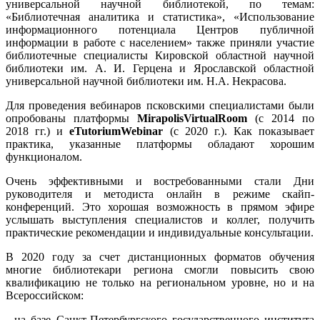
универсальной научной библиотекой, по темам:
«Библиотечная аналитика и статистика», «Использование
информационного потенциала Центров публичной
информации в работе с населением» также приняли участие
библиотечные специалисты Кировской областной научной
библиотеки им. А. И. Герцена и Ярославской областной
универсальной научной библиотеки им. Н.А. Некрасова.
Для проведения вебинаров псковскими специалистами были
опробованы платформы
Mirapolis
Virtual
R
oom
(c 2014 по
2018 гг.) и
eTutoriumWebinar
(с 2020 г.). Как показывает
практика, указанные платформы обладают хорошим
функционалом.
Очень эффективными и востребованными стали Дни
руководителя и методиста онлайн в режиме скайп-
конференций. Это хорошая возможность в прямом эфире
услышать выступления специалистов и коллег, получить
практические рекомендации и индивидуальные консультации.
В 2020 году за счет дистанционных форматов обучения
многие библиотекари региона смогли повысить свою
квалификацию не только на региональном уровне, но и на
Всероссийском:
- на базе Санкт-Петербургского государственного института