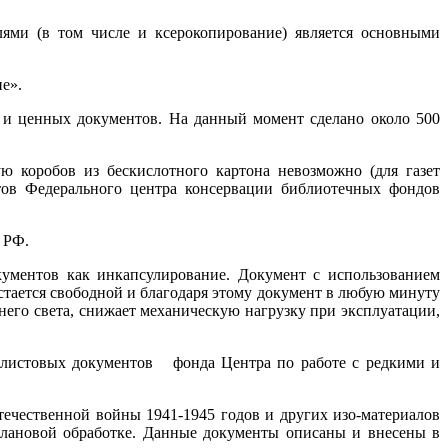
лями (в том числе и ксерокопирование) является основными
е».
 и ценных документов. На данный момент сделано около 500
ю коробов из бескислотного картона невозможно (для газет
тов Федерального центра консервации библиотечных фондов
 РФ.
ументов как инкапсулирование. Документ с использованием
остается свободной и благодаря этому документ в любую минуту
него света, снижает механическую нагрузку при эксплуатации,
 листовых документов фонда Центра по работе с редкими и
ечественной войны 1941-1945 годов и других изо-материалов
плановой обработке. Данные документы описаны и внесены в