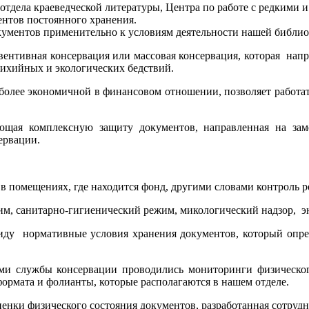
отдела краеведческой литературы, Центра по работе с редкими
нтов постоянного хранения.
ументов применительно к условиям деятельности нашей библио
ентивная консервация или массовая консервация, которая напр
 стихийных и экологических бедствий.
я более экономичной в финансовом отношении, позволяет работа
ющая комплексную защиту документов, направленная на зам
ервации.
в помещениях, где находится фонд, другими словами контроль 
м, санитарно-гигиенический режим, микологический надзор, э
ду нормативные условия хранения документов, который опре
ми службы консервации проводились мониторинги физическог
ормата и фолианты, которые располагаются в нашем отделе.
ценки физического состояния документов, разработанная сотру