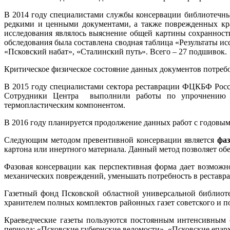
В 2014 году специалистами службы консервации библиотечных
редкими и ценными документами, а также поврежденных кра
исследования являлось выяснение общей картины сохранност
обследования была составлена сводная таблица «Результаты и
«Псковский набат», «Сталинский путь». Всего – 27 подшивок.
Критическое физическое состояние данных документов потреб
В 2015 году специалистами сектора реставрации ФЦКБФ Росси
Сотрудники Центра выполнили работы по упрочнению и 
термопластическим компонентом.
В 2016 году планируется продолжение данных работ с годовым 
Следующим методом превентивной консервации является
фаз
картона или инертного материала. Данный метод позволяет об
Фазовая консервации как перспективная форма дает возможн
механических повреждений, уменьшать потребность в реставра
Газетный фонд Псковской областной универсальной библиотек
хранителем полных комплектов районных газет советского и 
Краеведческие газеты пользуются постоянным интенсивным 
периода: «Псковские губернские ведомости», «Псковские епар