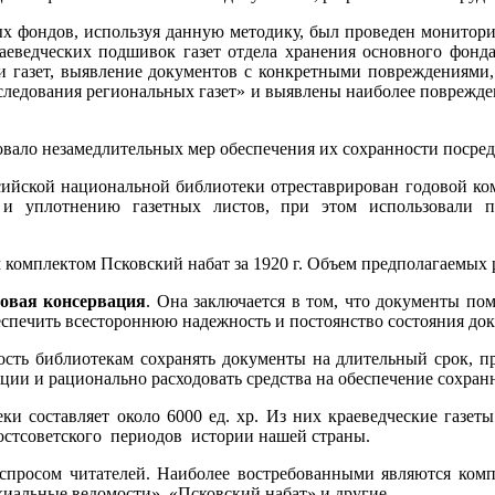
 фондов, используя данную методику, был проведен мониторин
еведческих подшивок газет отдела хранения основного фонда.
и газет, выявление документов с конкретными повреждениями
сследования региональных газет» и выявлены наиболее поврежде
овало незамедлительных мер обеспечения их сохранности посре
йской национальной библиотеки отреставрирован годовой компле
уплотнению газетных листов, при этом использовали п
комплектом Псковский набат за 1920 г. Объем предполагаемых р
овая консервация
. Она заключается в том, что документы п
еспечить всестороннюю надежность и постоянство состояния док
ость библиотекам сохранять документы на длительный срок, п
ции и рационально расходовать средства на обеспечение сохран
и составляет около 6000 ед. хр. Из них краеведческие газет
постсоветского периодов истории нашей страны.
спросом читателей. Наиболее востребованными являются компл
хиальные ведомости», «Псковский набат» и другие.