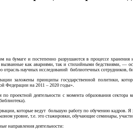
м на бумаге и постепенно разрушаются в процессе хранения и
и, вызванные как авариями, так и стихийными бедствиями, —
ю отрасль научных исследований библиотечных сотрудников, би
ервации заложены принципы государственной политики, ко
й Федерации на 2011 – 2020 годы».
 по проектной деятельности с момента образования сектора 
библиотека).
рвации, которые ведут большую работу по обучению кадров. Я х
зном уровне, т.е. это стажировки, обучающие семинары, участи
ные направления деятельности: