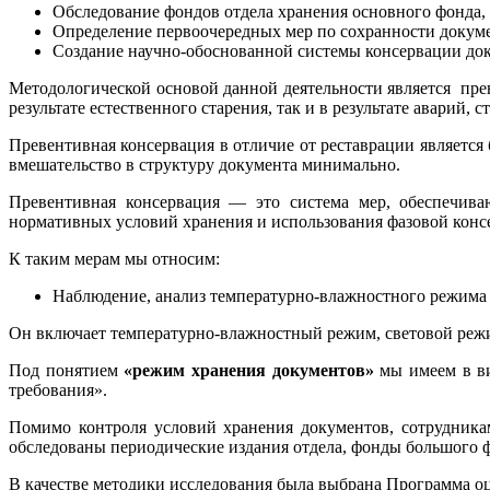
Обследование фондов отдела хранения основного фонда, 
Определение первоочередных мер по сохранности докуме
Создание научно-обоснованной системы консервации док
Методологической основой данной деятельности является прев
результате естественного старения, так и в результате аварий,
Превентивная консервация в отличие от реставрации являетс
вмешательство в структуру документа минимально.
Превентивная консервация — это система мер, обеспечива
нормативных условий хранения и использования фазовой конс
К таким мерам мы относим:
Наблюдение, анализ температурно-влажностного режима 
Он включает температурно-влажностный режим, световой режи
Под понятием
«режим хранения документов»
мы имеем в ви
требования».
Помимо контроля условий хранения документов, сотрудника
обследованы периодические издания отдела, фонды большого ф
В качестве методики исследования была выбрана Программа о