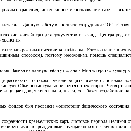
 режима хранения, интенсивное использование газет читате
реплетались. Данную работу выполняли сотрудники ООО «Славян
тические контейнеры для документов из фонда Центра редких
 хранения.
 газет микроклиматические контейнеры. Изготовление вручну
 машинным способом), поэтому необходима помощь специалис
обов. Заявка на данную работу подана в Министерство культуры
еще рассказать о таком методе защиты именно листовых док
апсулу. Обычно капсула запаивается с трех сторон. Четвертая 
защищает документ от пыли, влаги, ослабляет воздействие на 
ных фондов был проведен мониторинг физического состояния
сохранности краеведческих карт, листовок периода Великой от
 с конкретными повреждениями, нуждающихся в срочной или 