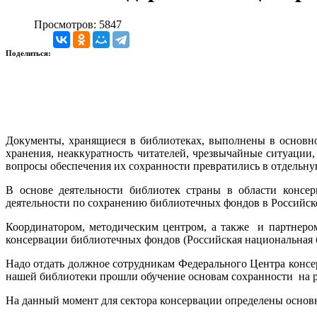
Просмотров: 5847
Поделиться:
Документы, хранящиеся в библиотеках, выполнены в основно
хранения, неаккуратность читателей, чрезвычайные ситуаци
вопросы обеспечения их сохранности превратились в отдельну
В основе деятельности библиотек страны в области конс
деятельности по сохранению библиотечных фондов в Российско
Координатором, методическим центром, а также и партнером
консервации библиотечных фондов (Российская национальная 
Надо отдать должное сотрудникам Федерального Центра консе
нашей библиотеки прошли обучение основам сохранности на ра
На данный момент для сектора консервации определены основ