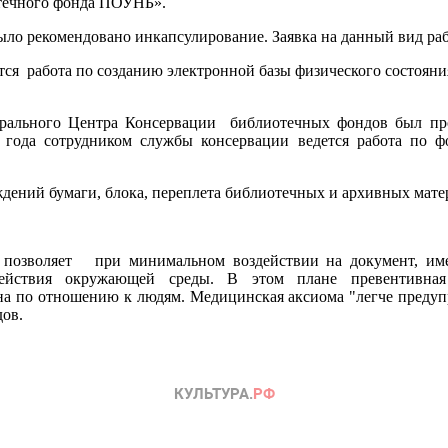
отечного фонда ПОУНБ».
ыло рекомендовано инкапсулирование. Заявка на данный вид ра
тся работа по созданию электронной базы физического состояни
ерального Центра Консервации библиотечных фондов был пр
9 года сотрудником службы консервации ведется работа по 
ждений бумаги, блока, переплета библиотечных и архивных мат
и позволяет при минимальном воздействии на документ, име
ействия окружающей среды. В этом плане превентивна
а по отношению к людям. Медицинская аксиома "легче предупред
ов.