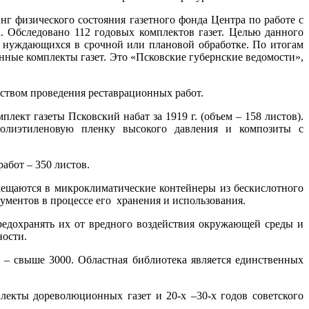
г физического состояния газетного фонда Центра по работе с
 Обследовано 112 годовых комплектов газет. Целью данного
, нуждающихся в срочной или плановой обработке. По итогам
нные комплекты газет. Это «Псковские губернские ведомости»,
дством проведения реставрационных работ.
кт газеты Псковский набат за 1919 г. (объем – 158 листов).
олиэтиленовую пленку высокого давления и композиты с
абот – 350 листов.
омещаются в микроклиматические контейнеры из бескислотного
ументов в процессе его хранения и использования.
редохранять их от вредного воздействия окружающей среды и
ности.
ы – свыше 3000. Областная библиотека является единственных
екты дореволюционных газет и 20-х –30-х годов советского