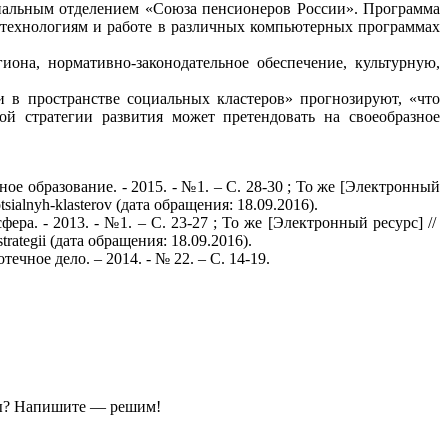
ональным отделением «Союза пенсионеров России». Программа
 технологиям и работе в различных компьютерных программах
она, нормативно-законодательное обеспечение, культурную,
в пространстве социальных кластеров» прогнозируют, «что
ой стратегии развития может претендовать на своеобразное
е образование. - 2015. - №1. – С. 28-30 ; То же [Электронный
otsialnyh-klasterov (дата обращения: 18.09.2016).
а. - 2013. - №1. – С. 23-27 ; То же [Электронный ресурс] //
strategii (дата обращения: 18.09.2016).
ное дело. – 2014. - № 22. – С. 14-19.
ы?
Напишите — решим!