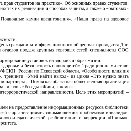
 прав студентов на практике». Об основных правах студентов,
остях их реализации и способах защиты, а также о «бытовых»
. Подводные камни кредитования», «Наши права на здоровое
опасности.
День гражданина информационного общества» проводятся Дни
и отделов продаж крупных торговых сетей, специалисты ООО
ормирование установок на здоровый образ жизни.
а здоровье и безопасность наших детей». Традиционными стали
 УФСКН России по Псковской области, «Особенности влияния
», тренинги «Умей найти выход» из цикла «Это нужно знать
и партнеры - Псковская областная общественная организация
вал игровые беседы «Живи, как мы».
террористической направленности. Цель этих мероприятий –
влен на предоставление информационных ресурсов библиотеки
язей с организациями, занимающимися проблемами инвалидов.
олого-педагогической реабилитации и коррекции «Призма»,
рситета.