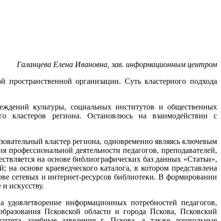
Галанцева Елена Ивановна, зав. информационным центром
й пространственной организации. Суть кластерного подхода
еждений культуры, социальных институтов и общественных
ого кластеров региона. Остановлюсь на взаимодействии с
овательный кластер региона, одновременно являясь ключевым
я профессиональной деятельности педагогов, преподавателей,
ствляется на основе библиографических баз данных «Статьи»,
на основе краеведческого каталога, в котором представлена
ове сетевых и интернет-ресурсов библиотеки. В формировании
 и искусству.
а удовлетворение информационных потребностей педагогов,
бразования Псковской области и города Пскова, Псковский
ситета, учебные заведения г. Пскова, а также дошкольные