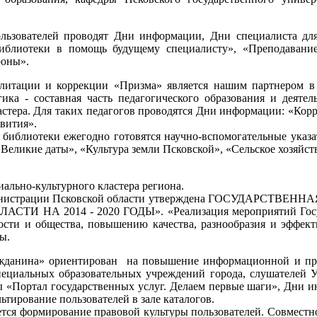
льзователей проводят Дни информации, Дни специалиста для
иблиотеки в помощь будущему специалисту», «Преподавание
роны».
илитации и коррекции «Призма» является нашим партнером в
ка - составная часть педагогического образования и деятел
астера. Для таких педагогов проводятся Дни информации: «Корр
вития».
иблиотеки ежегодно готовятся научно-вспомогательные указат
. Великие даты», «Культура земли Псковской», «Сельское хозяйс
льно-культурного кластера региона.
01 Администрации Псковской области утверждена ГОСУДА
А 2014 - 2020 ГОДЫ». «Реализация мероприятий Государ
сти и общества, повышению качества, разнообразия и эффектив
ы.
жданина» ориентирован на повышение информационной и прав
специальных образовательных учреждений города, слушателей У
ы «Портал государственных услуг. Делаем первые шаги», Дни 
тирование пользователей в зале каталогов.
яется формирование правовой культуры пользователей. Совмест