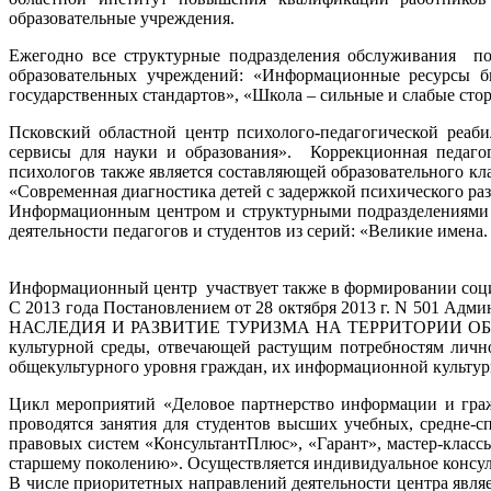
образовательные учреждения.
Ежегодно все структурные подразделения обслуживания по
образовательных учреждений: «Информационные ресурсы б
государственных стандартов», «Школа – сильные и слабые сто
Псковский областной центр психолого-педагогической реаб
сервисы для науки и образования». Коррекционная педагоги
психологов также является составляющей образовательного кл
«Современная диагностика детей с задержкой психического раз
Информационным центром и структурными подразделениями б
деятельности педагогов и студентов из серий: «Великие имена
Информационный центр участвует также в формировании социа
С 2013 года Постановлением от 28 октября 2013 г. N 5
НАСЛЕДИЯ И РАЗВИТИЕ ТУРИЗМА НА ТЕРРИТОРИИ ОБЛАСТИ Н
культурной среды, отвечающей растущим потребностям лично
общекультурного уровня граждан, их информационной культур
Цикл мероприятий «Деловое партнерство информации и гра
проводятся занятия для студентов высших учебных, средне-
правовых систем «КонсультантПлюс», «Гарант», мастер-класс
старшему поколению». Осуществляется индивидуальное консуль
В числе приоритетных направлений деятельности центра явл