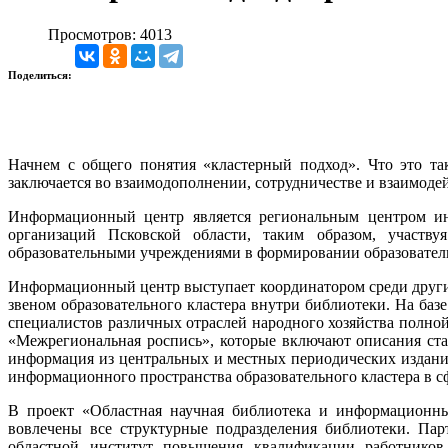
Просмотров: 4013
Поделиться:
Начнем с общего понятия «кластерный подход». Что это та
заключается во взаимодополнении, сотрудничестве и взаимоде
Информационный центр является региональным центром ин
организаций Псковской области, таким образом, участву
образовательными учреждениями в формировании образователь
Информационный центр выступает координатором среди други
звеном образовательного кластера внутри библиотеки. На ба
специалистов различных отраслей народного хозяйства полно
«Межрегиональная роспись», которые включают описания ста
информация из центральных и местных периодических изданий
информационного пространства образовательного кластера в сф
В проект «Областная научная библиотека и информационны
вовлечены все структурные подразделения библиотеки. Пар
областной институт повышения квалификации работников о