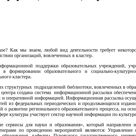
кое? Как мы знаем, любой вид деятельности требует некоторо
йствии организаций, вовлеченных в кластер.
формационной поддержки образовательных учреждений, учр
я в формировании образовательного и социально-культурн
ного кластера.
х структурных подразделений библиотеки, вовлеченных в образ
зе центра создана система информационной рассылки обеспечени
й и оперативной информацией. Информационная рассылка осуще
тей из федеральных периодических и продолжающихся изданий; 
 о развитии регионального образовательного процесса, на осн
ере культуры участвует сектор научной информации по культуре
е сервисы для науки и образования», который направленн н
тнерами по проведению мероприятий являются: Управление о
бразования, кафедры Псковского государственного универ