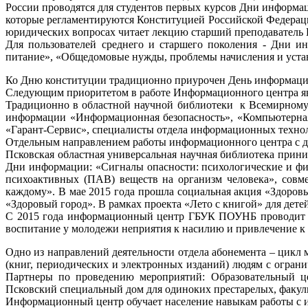
России проводятся для студентов первых курсов Дни информац
которые регламентируются Конституцией Российской Федераци
юридических вопросах читает лекцию старший преподаватель
Для пользователей среднего и старшего поколения - Дни и
питание», «Общедомовые нужды, проблемы начисления и устан
Ко Дню конституции традиционно приурочен День информаци
Следующим приоритетом в работе Информационного центра я
Традиционно в областной научной библиотеки к Всемирному
информации «Информационная безопасность», «Компьютерная
«Гарант-Сервис», специалисты отдела информационных техно
Отдельным направлением работы информационного центра с де
Псковская областная универсальная научная библиотека прини
Дни информации: «Сигналы опасности: психологические и ф
психоактивных (ПАВ) веществ на организм человека», совм
каждому». В мае 2015 года прошла социальная акция «Здоро
«Здоровый город». В рамках проекта «Лето с книгой» для де
С 2015 года информационный центр ГБУК ПОУНБ проводит ин
воспитание у молодежи неприятия к насилию и привлечение к 
Одно из направлений деятельности отдела абонемента – цик
(книг, периодических и электронных изданий) людям с огра
Партнеры по проведению мероприятий: Образовательный це
Псковский специальный дом для одиноких престарелых, факуль
Информационный центр обучает население навыкам работы с