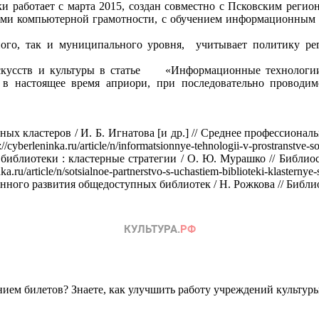
ки работает с марта 2015, создан совместно с Псковским реги
тами компьютерной грамотности, с обучением информационным
ого, так и муниципального уровня, учитывает политику реги
искусств и культуры в статье «Информационные технологии 
ся в настоящее время априори, при последовательно проводим
кластеров / И. Б. Игнатова [и др.] // Среднее профессионально
berleninka.ru/article/n/informatsionnye-tehnologii-v-prostranstve-s
блиотеки : кластерные стратегии / О. Ю. Мурашко // Библиосфер
/article/n/sotsialnoe-partnerstvo-s-uchastiem-biblioteki-klasternye-
ого развития общедоступных библиотек / Н. Рожкова // Библиотеч
ем билетов? Знаете, как улучшить работу учреждений культур