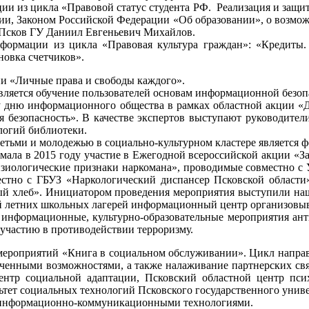
ии из цикла «Правовой статус студента РФ. Реализация и защита
и, Законом Российской Федерации «Об образовании», о возможн
 Псков ГУ Даниил Евгеньевич Михайлов.
нформации из цикла «Правовая культура граждан»: «Кредиты
овка счетчиков».
и «Личные права и свободы каждого».
вляется обучение пользователей основам информационной без
 дню информационного общества в рамках областной акции «
 безопасность». В качестве экспертов выступают руководител
логий библиотеки.
тьми и молодежью в социально-культурном кластере является ф
мала в 2015 году участие в Ежегодной всероссийской акции «З
изиологические признаки наркомана», проводимые совместно с
естно с ГБУЗ «Наркологический диспансер Псковской области
вый хлеб». Инициатором проведения мероприятия выступили наш
тей летних школьных лагерей информационный центр организовы
формационные, культурно-образовательные мероприятия анти
участию в противодействии терроризму.
л мероприятий «Книга в социальном обслуживании». Цикл напра
ниченными возможностями, а также налаживание партнерских св
нтр социальной адаптации, Псковский областной центр псих
тет социальных технологий Псковского государственного униве
 информационно-коммуникационными технологиями.