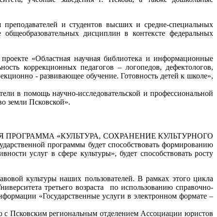
 преподавателей и студентов высших и средне-специальных
 общеобразовательных дисциплин в контексте федеральных
 проекте «Областная научная библиотека и информационные
ьность коррекционных педагогов – логопедов, дефектологов,
екционно - развивающее обучение. Готовность детей к школе»,
ели в помощь научно-исследовательской и профессиональной
тво земли Псковской».
РСТВЕННАЯ ПРОГРАММА «КУЛЬТУРА, СОХРАНЕНИЕ КУЛЬТУРНОГО
ственной программы будет способствовать формированию
ности услуг в сфере культуры», будет способствовать росту
овой культуры наших пользователей. В рамках этого цикла
ниверситета третьего возраста по использованию справочно-
информации «Государственные услуги в электронном формате –
но с Псковским региональным отделением Ассоциации юристов