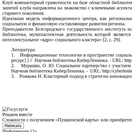
Клуб компьютерной грамотности на базе областной библиоте
занятий клуба направлена на знакомство с ключевыми аспек
старшего поколения.
Идеальная модель информационного центра, как региональн
социальную и финансовую составляющие развития региона.
Преподаватели Белгородского государственного института 
библиотека, мультиаспектная деятельность которой являет
интеллектуальное «ядро» социального кластера» [2, с. 29].
Литература:
1. Информационные технологии в пространстве социальных 
ресурс] ] // Научная библиотека КиберЛенинка. - URL: http://cy
2. Мурашко, О. Ю. Социальное партнерство с участием би
Научная библиотека КиберЛенинка. - URL: http://cyberleninka.ru
3. Рожкова Н. Кластерный подход в стратегии инновационн
Решаем вместе
Сложности с получением «Пушкинской карты» или приобретени
Написать
Информация
12+