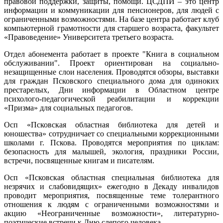
правовой поддержки, защиты, помощи. ЦСДПИ – это центр
информации и коммуникации для пенсионеров, для людей с
ограниченными возможностями. На базе центра работает клуб
компьютерной грамотности для старшего возраста, факультет
«Правоведение» Университета третьего возраста.
Отдел абонемента работает в проекте "Книга в социальном
обслуживании". Проект ориентирован на социально-
незащищенные слои населения. Проводятся обзоры, выставки
для граждан Псковского специального дома для одиноких
престарелых, Дни информации в Областном центре
психолого-педагогической реабилитации и коррекции
«Призма» для социальных педагогов.
Осп «Псковская областная библиотека для детей и
юношества» сотрудничает со специальными коррекционными
школами г. Пскова. Проводятся мероприятия по циклам:
безопасность для малышей, экология, праздники России,
встречи, посвященные книгам и писателям.
Осп «Псковская областная специальная библиотека для
незрячих и слабовидящих» ежегодно в Декаду инвалидов
проводит мероприятия, посвященные теме толерантного
отношения к людям с ограниченными возможностями и
акцию «Неограниченные возможности», литературно-
поэтические встречи к Дню слепого человека.