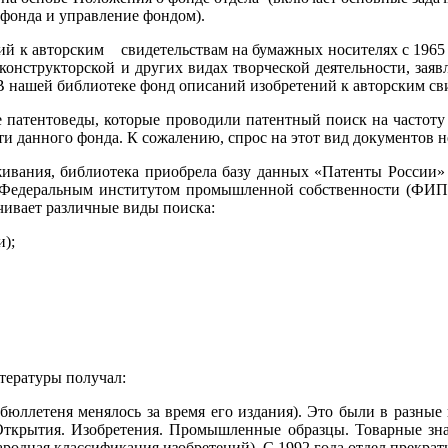
 фонда и управление фондом).
ий к авторским свидетельствам на бумажных носителях с 1965 
о-конструкторской и других видах творческой деятельности, з
нашей библиотеке фонд описаний изобретений к авторским сви
ие патентоведы, которые проводили патентный поиск на частоту
и данного фонда. К сожалению, спрос на этот вид документов 
вания, библиотека приобрела базу данных «Патенты России» н
о Федеральным институтом промышленной собственности (ФИП
чивает различные виды поиска:
);
литературы получал:
ллетеня менялось за время его издания). Это были в разные г
ткрытия. Изобретения. Промышленные образцы. Товарные знаки»
дная классификация изобретений). С 1992 года отдел прекрати