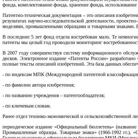
фонда, комплектование фонда, хранение фонда, использование
Патентно-техническая документация – это описания изобретен
результатах научно-исследовательской деятельности, проектн
моделями, промышленными образцами и товарными знаками. В 
В последние 5 лет фонд отдела востребован мало. Те немног
патенты мы целый год проводили мониторинг востребованност
В 2007 году совершенствуя систему информационного обслужи
дисков. Электронное издание «Патенты России» разработан
полные тексты описаний изобретений. Эта база данных обеспе
- по индексам МПК (Международной патентной классификации
- по фамилии автора изобретения;
- по названию учреждения – патентообладателя;
- по ключевым словам.
Ранее отдел технико-экономической и сельскохозяйственной 
периодическое издание «Официальный бюллетень» (название бю
Промышленные образцы. Товарные знаки» (1966-1992 гг.), «О
Годовые указатели к официальным бюллетеням МКИ (Междунаро