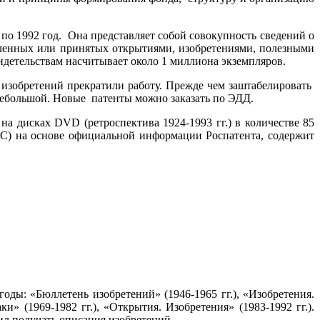
по 1992 год. Она представляет собой совокупность сведений о
аявленных или принятых открытиями, изобретениями, полезными
детельствам насчитывает около 1 миллиона экземпляров.
 изобретений прекратили работу. Прежде чем заштабелировать
небольшой. Новые патенты можно заказать по ЭДД.
а дисках DVD (ретроспектива 1924-1993 гг.) в количестве 85
С) на основе официальной информации Роспатента, содержит
оды: «Бюллетень изобретений» (1946-1965 гг.), «Изобретения.
 (1969-1982 гг.), «Открытия. Изобретения» (1983-1992 гг.).
л получать описания изобретений.