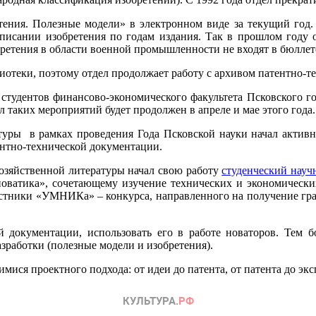
ения. Полезные модели» в электронном виде за текущий год. Н
писании изобретения по годам издания. Так в прошлом году о
бретения в области военной промышленности не входят в бюлле
отеки, поэтому отдел продолжает работу с архивом патентно-т
тудентов финансово-экономического факультета Псковского гос
 таких мероприятий будет продолжен в апреле и мае этого года.
атуры в рамках проведения Года Псковской науки начал активн
нтно-технической документации.
охозяйственной литературы начал свою работу
студенческий нау
ватика», сочетающему изучение технических и экономических
астники «УМНИКа» – конкурса, направленного на получение гра
 документации, использовать его в работе новаторов. Тем б
зработки (полезные модели и изобретения).
мися проектного подхода: от идеи до патента, от патента до эк