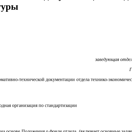
туры
заведующая отдел
Г
ормативно-технической документации отдела технико-экономичес
дная организация по стандартизации
я на основе Положения о фонде отдела (включает основные зад