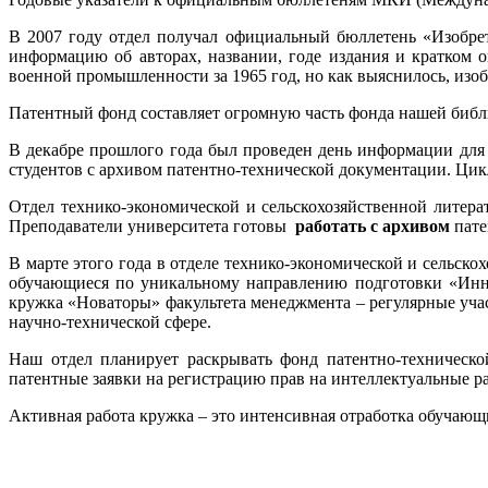
В 2007 году отдел получал официальный бюллетень «Изобрет
информацию об авторах, названии, годе издания и кратком о
военной промышленности за 1965 год, но как выяснилось, изо
Патентный фонд составляет огромную часть фонда нашей библи
В декабре прошлого года был проведен день информации для с
студентов с архивом патентно-технической документации. Цикл
Отдел технико-экономической и сельскохозяйственной литер
Преподаватели университета готовы
работать с архивом
пате
В марте этого года в отделе технико-экономической и сельск
обучающиеся по уникальному направлению подготовки «Инно
кружка «Новаторы» факультета менеджмента – регулярные уч
научно-технической сфере.
Наш отдел планирует раскрывать фонд патентно-технической
патентные заявки на регистрацию прав на интеллектуальные ра
Активная работа кружка – это интенсивная отработка обучающи