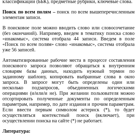
классификации (ББК), предметные рубрики, ключевые слова.
Поиск по всем полям –
поиск по всем вышеперечисленным
элементам записи.
В поисковое поле можно вводить слово или словосочетание
(без окончаний). Например, введем в тематику поиска слово
«инакомыс», система отобрала 44 записи. Введем в поле
«Поиск по всем полям» слово «инакомыс», система отобрала
уже 56 записей.
Автоматизированные рабочие места в процессе составления
поискового запроса позволяют обращаться к внутренним
словарям базы данных, находить нужный термин по
заданному шаблону, копировать выбранные слова в окно
запроса. В запросе могут быть определены один или
несколько подзапросов, объединенных логическими
операциями (и/или/и не). При желании пользователя можно
отсортировать полученные документы по определенным
параметрам, например, по дате издания и прочим параметрам.
Если ввести первым символом астериск (*), то будет
осуществляться контекстный поиск (включает), при
осуществлении поиска на сайте (*) не работает.
Литература: