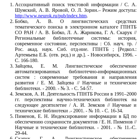
Ассоциативный поиск текстовой информации / С. А.
Шумский, А. В. Яровой, О. Л. Зорин.– Режим доступа:
http://www.neurok.ru/pub/index.htm
.
Бобко, А. В. О лингвистических средствах
тематического поиска в электронном каталоге ГПНТБ
СО РАН / А. В. Бобко, Л. А. Жарикова, Г. А. Скарук //
Региональные библиотечные системы: история,
современное состояние, перспективы : Сб. науч. тр. /
Рос. акад. наук. Сиб. отд-ние. ГПНТБ ; [Редкол.:
Артемьева Е.Б. (отв. ред.) и др.]. - Новосибирск, 1996. -
С. 166-180.
Зайцева, Е. М. Лингвистическое обеспечение
автоматизированных библиотечно-информационных
систем : современные требования и направления
развития / Е. М. Зайцева // Научные и технические
библиотеки. - 2000. - № 3. - С. 54-57.
Земсков, А. И. Деятельность ГПНТБ России в 1991–2000
гг. перспективы научно-технических библиотек на
следующее десятилетие / А. И. Земсков // Научные и
технические библиотеки .- 2001. - № 10. - С. 16-34.
Пименов, Е. Н. Индексирование информации в БД по
обеспечению сохранности документов / Е. Н. Пименов //
Научные и технические библиотеки. - 2001. - № 11.-С.
29-44.
Скарук, Г. А. Лингвистическое обеспечение