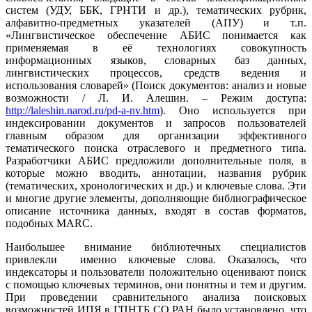
систем (УДУ, ББК, ГРНТИ и др.), тематических рубрик,
алфавитно-предметных указателей (АПУ) и т.п.
«Лингвистическое обеспечение АБИС понимается как
применяемая в её технологиях совокупность
информационных языков, словарных баз данных,
лингвистических процессов, средств ведения и
использования словарей» (Поиск документов: анализ и новые
возможности / Л. И. Алешин. – Режим доступа:
http://laleshin.narod.ru/pd-a-nv.htm
). Оно используется при
индексировании документов и запросов пользователей
главным образом для организации эффективного
тематического поиска отраслевого и предметного типа.
Разработчики АБИС предложили дополнительные поля, в
которые можно вводить, аннотации, названия рубрик
(тематических, хронологических и др.) и ключевые слова. Эти
и многие другие элементы, дополняющие библиографическое
описание источника данных, входят в состав форматов,
подобных MARC.
Наибольшее внимание библиотечных специалистов
привлекли именно ключевые слова. Оказалось, что
индексаторы и пользователи положительно оценивают поиск
с помощью ключевых терминов, они понятны и тем и другим.
При проведении сравнительного анализа поисковых
возможностей ИПЯ в ГПНТБ СО РАН было установлено, что