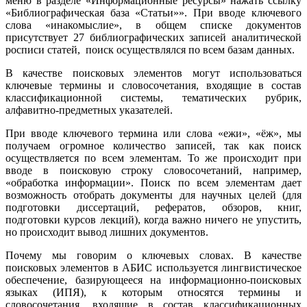
меню в разделе «Информационные ресурсы» нажать ссылку
«Библиографическая база «Статьи»». При вводе ключевого
слова «инакомыслие», в общем списке документов
присутствует 27 библиографических записей аналитической
росписи статей, поиск осуществлялся по всем базам данных.
В качестве поисковых элементов могут использоваться
ключевые термины и словосочетания, входящие в состав
классификационной системы, тематических рубрик,
алфавитно-предметных указателей.
При вводе ключевого термина или слова «ежи», «ёж», мы
получаем огромное количество записей, так как поиск
осуществляется по всем элементам. То же происходит при
вводе в поисковую строку словосочетаний, например,
«обработка информации». Поиск по всем элементам дает
возможность отобрать документы для научных целей (для
подготовки диссертаций, рефератов, обзоров, книг,
подготовки курсов лекций), когда важно ничего не упустить,
но происходит вывод лишних документов.
Почему мы говорим о ключевых словах. В качестве
поисковых элементов в АБИС используется лингвистическое
обеспечение, базирующееся на информационно-поисковых
языках (ИПЯ), к которым относятся термины и
словосочетания, входящие в состав классификационных