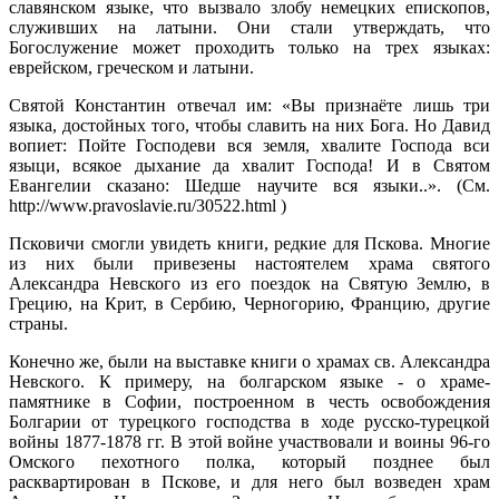
славянском языке, что вызвало злобу немецких епископов,
служивших на латыни. Они стали утверждать, что
Богослужение может проходить только на трех языках:
еврейском, греческом и латыни.
Святой Константин отвечал им: «Вы признаёте лишь три
языка, достойных того, чтобы славить на них Бога. Но Давид
вопиет: Пойте Господеви вся земля, хвалите Господа вси
языци, всякое дыхание да хвалит Господа! И в Святом
Евангелии сказано: Шедше научите вся языки..». (См.
http://www.pravoslavie.ru/30522.html )
Псковичи смогли увидеть книги, редкие для Пскова. Многие
из них были привезены настоятелем храма святого
Александра Невского из его поездок на Святую Землю, в
Грецию, на Крит, в Сербию, Черногорию, Францию, другие
страны.
Конечно же, были на выставке книги о храмах св. Александра
Невского. К примеру, на болгарском языке - о храме-
памятнике в Софии, построенном в честь освобождения
Болгарии от турецкого господства в ходе русско-турецкой
войны 1877-1878 гг. В этой войне участвовали и воины 96-го
Омского пехотного полка, который позднее был
расквартирован в Пскове, и для него был возведен храм