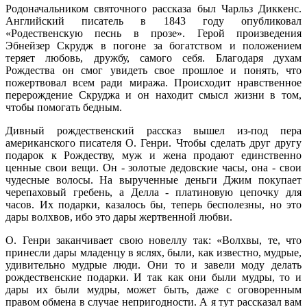
Родоначальником святочного рассказа был Чарльз Диккенс.
Английский писатель в 1843 году опубликовал
«Родественскую песнь в прозе». Герой произведения
Эбнейзер Скрудж в погоне за богатством и положением
теряет любовь, дружбу, самого себя. Благодаря духам
Рождества он смог увидеть свое прошлое и понять, что
пожертвовал всем ради миража. Происходит нравственное
перерождение Скруджа и он находит смысл жизни в том,
чтобы помогать бедным.
Дивный рождественский рассказ вышел из-под пера
американского писателя О. Генри. Чтобы сделать друг другу
подарок к Рождеству, муж и жена продают единственно
ценные свои вещи. Он - золотые дедовские часы, она - свои
чудесные волосы. На вырученные деньги Джим покупает
черепаховый гребень, а Делла - платиновую цепочку для
часов. Их подарки, казалось бы, теперь бесполезны, но это
дары волхвов, ибо это дары жертвенной любви.
О. Генри заканчивает свою новеллу так: «Волхвы, те, что
принесли дары младенцу в яслях, были, как известно, мудрые,
удивительно мудрые люди. Они то и завели моду делать
рождественские подарки. И так как они были мудры, то и
дары их были мудры, может быть, даже с оговоренным
правом обмена в случае непригодности. А я тут рассказал вам