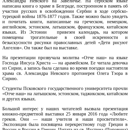
Александра Невского на Завеличье. На сербском языке
написана книга о храме в Белграде, построенном в память об
участии русских в освобождении Сербии в ходе сербско-
турецкой войны 1876-1877 годов. Также можно было увидеть
и почитать книги, написанные на греческом, немецком,
английском, эстонском, латышском, французском, китайском
языках. Из Эстонии привезен календарь, на котором
помещены трогательные в своей искренности и
безыскусности рисунки православных детей «Дети рисуют
Ангелов». Он также был на выставке.
На презентации прозвучала молитва «Отче наш» на языке
Господа Иисуса Христа — на арамейском. Ее читала девочка
из Сирии, а запись была сделана во время поездки настоятеля
храма св. Александра Невского протоиерея Олега Тэора в
Сирию.
Студенты Псковского государственного университета прочли
«Отче наш» на латышском, эстонском, таджикском, китайском
и других языках.
Большой интерес у наших читателей вызвала презентация
книжно-предметной выставки 25 января 2016 года «Любите
греков. Они — наши учителя и наши просветители».
Экспозиция была посвящена перекрестному году Греции в
России и России в Греции. Цитата из св. Иустина (Поповича)