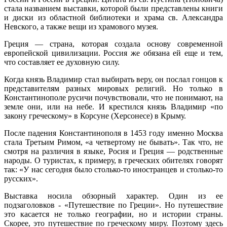
стала названием выставки, которой были представлены книги
и диски из областной библиотеки и храма св. Александра
Невского, а также вещи из храмового музея.
Греция — страна, которая создала основу современной
европейской цивилизации. Россия же обязана ей еще и тем,
что составляет ее духовную силу.
Когда князь Владимир стал выбирать веру, он послал гонцов к
представителям разных мировых религий. Но только в
Константинополе русичи почувствовали, что не понимают, на
земле они, или на небе. И крестился князь Владимир «по
закону греческому» в Корсуне (Херсонесе) в Крыму.
После падения Константинополя в 1453 году именно Москва
стала Третьим Римом, «а четвертому не бывать». Так что, не
смотря на различия в языке, Росия и Греция — родственные
народы. О туристах, к примеру, в греческих обителях говорят
так: «У нас сегодня было столько-то иностранцев и столько-то
русских».
Выставка носила обзорный характер. Один из ее
подзаголовков - «Путешествие по Греции». Но путешествие
это касается не только географии, но и истории страны.
Скорее, это путешествие по греческому миру. Поэтому здесь