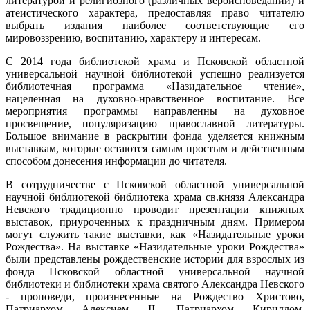
литературой и религиозного (различных вероисповеданий) и
атеистического характера, предоставляя право читателю
выбрать издания наиболее соответствующие его
мировоззрению, воспитанию, характеру и интересам.
С 2014 года библиотекой храма и Псковской областной
универсальной научной библиотекой успешно реализуется
библиотечная программа «Назидательное чтение»,
нацеленная на духовно-нравственное воспитание. Все
мероприятия программы направленны на духовное
просвещение, популяризацию православной литературы.
Большое внимание в раскрытии фонда уделяется книжным
выставкам, которые остаются самым простым и действенным
способом донесения информации до читателя.
В сотрудничестве с Псковской областной универсальной
научной библиотекой библиотека храма св.князя Александра
Невского традиционно проводит презентации книжных
выставок, приуроченных к праздничным дням. Примером
могут служить такие выставки, как «Назидательные уроки
Рождества». На выставке «Назидательные уроки Рождества»
были представлены рождественские истории для взрослых из
фонда Псковской областной универсальной научной
библиотеки и библиотеки храма святого Александра Невского
- проповеди, произнесенные на Рождество Христово,
Патриархом Алексием II, Патриархом Кириллом,