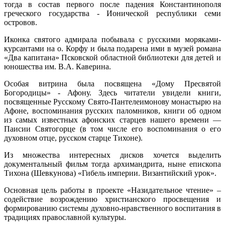
тогда в состав первого после падения Константинополя
греческого государства - Ионической республики семи
островов.
Иконка святого адмирала побывала с русскими моряками-
курсантами на о. Корфу и была подарена ими в музей романа
«Два капитана» Псковской областной библиотеки для детей и
юношества им. В.А. Каверина.
Особая витрина была посвящена «Дому Пресвятой
Богородицы» - Афону. Здесь читатели увидели книги,
посвященные Русскому Свято-Пантелеимонову монастырю на
Афоне, воспоминания русских паломников, книги об одном
из самых известных афонских старцев нашего времени —
Паисии Святогорце (в том числе его воспоминания о его
духовном отце, русском старце Тихоне).
Из множества интересных дисков хочется выделить
документальный фильм тогда архимандрита, ныне епископа
Тихона (Шевкунова) «Гибель империи. Византийский урок».
Основная цель работы в проекте «Назидательное чтение» –
содействие возрождению христианского просвещения и
формированию системы духовно-нравственного воспитания в
традициях православной культуры.