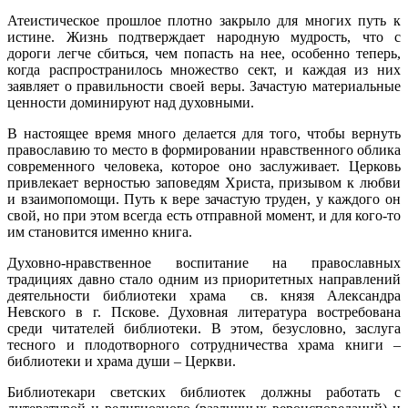
Атеистическое прошлое плотно закрыло для многих путь к
истине. Жизнь подтверждает народную мудрость, что с
дороги легче сбиться, чем попасть на нее, особенно теперь,
когда распространилось множество сект, и каждая из них
заявляет о правильности своей веры. Зачастую материальные
ценности доминируют над духовными.
В настоящее время много делается для того, чтобы вернуть
православию то место в формировании нравственного облика
современного человека, которое оно заслуживает. Церковь
привлекает верностью заповедям Христа, призывом к любви
и взаимопомощи. Путь к вере зачастую труден, у каждого он
свой, но при этом всегда есть отправной момент, и для кого-то
им становится именно книга.
Духовно-нравственное воспитание на православных
традициях давно стало одним из приоритетных направлений
деятельности библиотеки храма св. князя Александра
Невского в г. Пскове. Духовная литература востребована
среди читателей библиотеки. В этом, безусловно, заслуга
тесного и плодотворного сотрудничества храма книги –
библиотеки и храма души – Церкви.
Библиотекари светских библиотек должны работать с