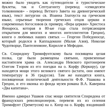
можно было увидеть как путеводители и туристические
буклеты, так и Септуагинту (перевод «семидесяти
толковников» - перевод Ветхого Завета на древнегреческий
язык), текст литургии св. Иоанна Златоуста на греческом
языке, серьезные творения греческих отцов церкви и
современных богословов (к примеру, «Вера церкви» Христоса
Яннароса, которая в 80-ые года стала потрясающим
открытием для многих и многих интеллигентов Греции),
книги о любимых наших святых — Георгии Победоносце,
который родился в Каппадоккии (Малая Азия), Николае
Чудотворце, Пантелеимоне, Кирилле и Мефодии.
Св. Спиридону Тримифунтскому была посвящена целая
полка, где были размещены святыни, привезенные
настоятелем храма св. Александра Невского протоиереем
Олегом Тэором из его поездки на о. Корфу (Керкиру), где
находятся мощи этого великого святого (кстати, они имеют
температуру в 36 градусов). Там же находятся книга,
посвященная политической деятельности Ф.Ф. Ушакова в
Греции, и его иконка из фонда музея романа В.А. Каверина
«Два капитана».
Именно адмирал Ушаков спас мощи святителя Спиридона от
французских революционеров, перевезя их из селения
Тримифунт (Треметусия) на о. Кипр на о. Корфу, входивший