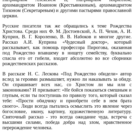
архимандритом Иоанном (Крестьянкиным), архимандритом
Тихоном (Секретаревым) и другими пастырями православной
церкви.
Русские писатели так же обращались к теме Рождества
Христова. Среди них Ф. М. Достоевский, А. П. Чехов, А. И.
Куприн, В. Г. Короленко, В. В. Набоков и многие другие.
Рассказ А.И. Куприна «Чудесный доктор», который
рассказывает, как помощь профессора Пирогова, оказанная
под Рождество впавшему в нищету семейству, буквально
спасла его от гибели, входит абсолютно во все сборники
рождественских рассказов.
В рассказе Н. С. Лескова «Под Рождество обидели» автор
вслед за героями размышляет, нужно ли наказывать за обиду.
Он спрашивает всех нас, со Христом ли мы или с
законниками? И призывает: «Не бойся показаться смешным и
глупым, если ты поступишь по правилу того, который сказал
тебе: «Прости обидчику и приобрети себе в нем брата
своего». Люди всегда пытались осмыслить это явление через
богословие, икону, картину, художественную литературу.
Святочный рассказ - это всегда ожидание чуда, встреча с
высшими силами, победа добра над злом, нравственное
перерождение человека.