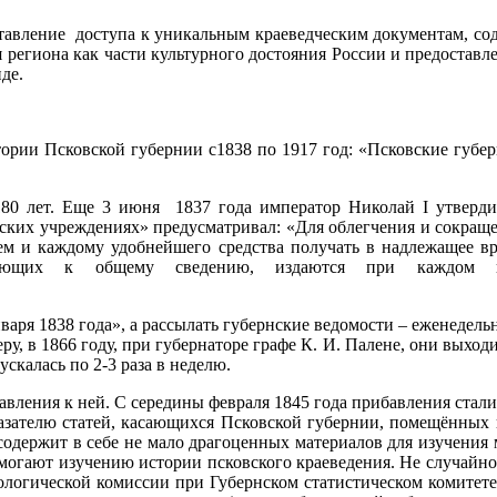
доставление доступа к уникальным краеведческим документам, с
 региона как части культурного достояния России и предоставл
де.
ории Псковской губернии с1838 по 1917 год: «Псковские губерн
180 лет. Еще 3 июня 1837 года император Николай I утвердил
нских учреждениях» предусматривал: «Для облегчения и сокраще
м и каждому удобнейшего средства получать в надлежащее вр
ующих к общему сведению, издаются при каждом губ
января 1838 года», а рассылать губернские ведомости – еженедел
у, в 1866 году, при губернаторе графе К. И. Палене, они выходили
 часть выпускалась по 2-3 раза в неделю.
ления к ней. С середины февраля 1845 года прибавления стали 
казателю статей, касающихся Псковской губернии, помещённых
, содержит в себе не мало драгоценных материалов для изучения
омогают изучению истории псковского краеведения. Не случайн
логической комиссии при Губернском статистическом комитете