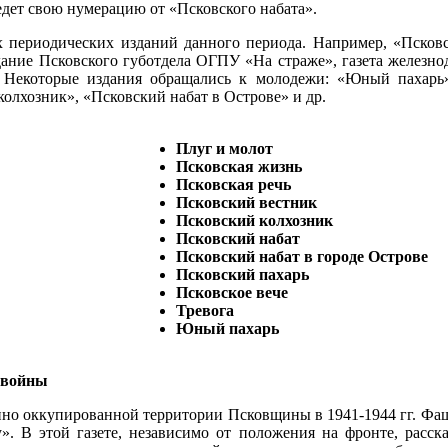
ая правда» ведет свою нумерацию от «Псковского наб
 периодических изданий данного периода. Например, «Псковс
издание Псковского губотдела ОГПУ «На страже», газета желез
 Некоторые издания обращались к молодежи: «Юный пахарь»
колхозник», «Псковский набат в Острове» и др.
Плуг и молот
Псковская жизнь
Псковская речь
Псковский вестник
Псковский колхозник
Псковский набат
Псковский набат в городе Острове
Псковский пахарь
Псковское вече
Тревога
Юный пахарь
 войны
нно оккупированной территории Псковщины в 1941-1944 гг. Фаш
. В этой газете, независимо от положения на фронте, расска