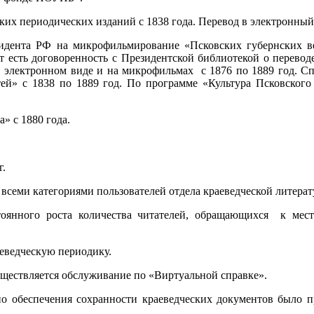
ких периодических изданий с 1838 года. Перевод в электронный
езидента РФ на микрофильмирование «Псковских губернских 
нт есть договоренность с Президентской библиотекой о перево
в электронном виде и на микрофильмах с 1876 по 1889 год. С
тей» с 1838 по 1889 год. По программе «Культура Псковского
» с 1880 года.
г.
семи категориями пользователей отдела краеведческой литерат
оянного роста количества читателей, обращающихся к мес
аеведческую периодику.
уществляется обслуживание по «Виртуальной справке».
но обеспечения сохранности краеведческих документов было 