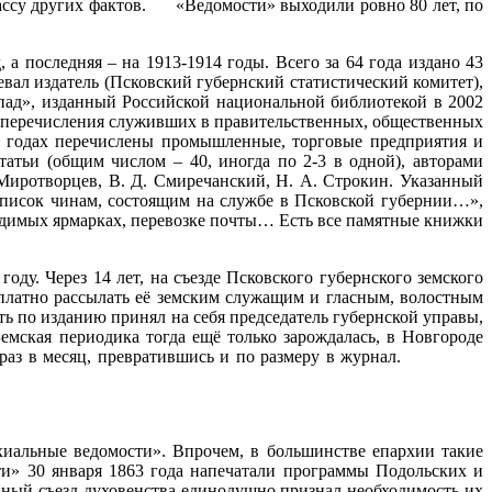
массу других фактов. «Ведомости» выходили ровно 80 лет, по
ованы.
последняя – на 1913-1914 годы. Всего за 64 года издано 43
певал издатель (Псковский губернский статистический комитет),
пад», изданный Российской национальной библиотекой в 2002
е перечисления служивших в правительственных, общественных
13 годах перечислены промышленные, торговые предприятия и
атьи (общим числом – 40, иногда по 2-3 в одной), авторами
. Миротворцев, В. Д. Смиречанский, Н. А. Строкин. Указанный
Список чинам, состоящим на службе в Псковской губернии…»,
водимых ярмарках, перевозке почты… Есть все памятные книжки
ду. Через 14 лет, на съезде Псковского губернского земского
сплатно рассылать её земским служащим и гласным, волостным
ть по изданию принял на себя председатель губернской управы,
емская периодика тогда ещё только зарождалась, в Новгороде
только раз в месяц, превратившись и по размеру в журнал.
хиальные ведомости». Впрочем, в большинстве епархии такие
сти» 30 января 1863 года напечатали программы Подольских и
ьный съезд духовенства единодушно признал необходимость их