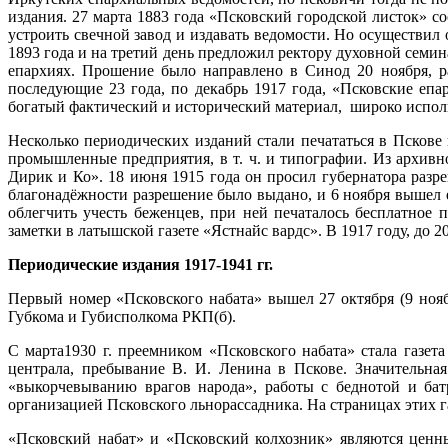
издания. 27 марта 1883 года «Псковский городской листок» 
устроить свечной завод и издавать ведомости. Но осуществил
1893 года и на третий день предложил ректору духовной семин
епархиях. Прошение было направлено в Синод 20 ноября, р
последующие 23 года, по декабрь 1917 года, «Псковские еп
богатый фактический и исторический материал, широк
Несколько периодических изданий стали печататься в Псков
промышленные предприятия, в т. ч. и типографии. Из архивно
Дирик и Ко». 18 июня 1915 года он просил губернатора разре
благонадёжности разрешение было выдано, и 6 ноября вышел 
облегчить учесть беженцев, при ней печаталось бесплатное
заметки в латышской газете «Ястнайс вардс». В 1917 году, до 2
Периодические издания 1917-1941 гг.
Первый номер «Псковского набата» вышел 27 октября (9 ноябр
Губкома и Губисполкома РКП(б)
С марта1930 г. преемником «Псковского набата» стала газе
централа, пребывание В. И. Ленина в Пскове. Значительная
«выкорчевыванию врагов народа», работы с беднотой и бат
организацией Псковского льнорассадника. На страницах эти
«Псковский набат» и «Псковский колхозник» являются ценны