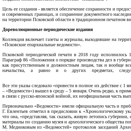
Цель ее создания - является обеспечение сохранности и пре
и современных границах, и сохранение документного наследия
на территории Псковской области в традиционном печатном ви
Дореволюционные периодические издания
Коллекция включает газеты и журналы, выходившие на террит
«Псковские епархиальные ведомости».
Псковской периодической печати в 2018 году исполнилось 
Параграф 86 «Положения о порядке производства дел в губер
как присутственным и должностным лицам, так и вообще все
начальства, а равно и о других предметах, след
Все эти указы следовало «привести в полное их действие с 1 
– «Ведомости») вышел в среду – 5 января. Очень редко, к пример
в связи с русско-японской войной, их неофициальная
Первоначально «Ведомости» имели официальную часть и прибав
Г. Евлентьев отметил в предисловии к «Хронологическому у
что она, «представляя, так сказать, живую летопись губернии
материалы по созданию музея и археологического общества п
М. Медниковым из «Ведомостей» протоколов заседаний Архео