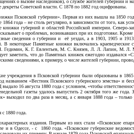
вещениях о вызове наследников), о службе жителей губернии и 
сь уже декреты Советской власти. С 1878 по 1882 год оцифр
ки Псковской губернии». Первая из них вышла на 1850 год, а 
1864 года – не столь регулярно, в зависимости от того, как ус
е книжки губерний и областей Российской империи. Северо-за
ассказывает о проблемах, возникавших при их подготовке. Кром
азные сведения о губернии и её уездах, а в 1903, 1905 и 19
й. В некоторые Памятные книжки включались краеведческие ст
 Н. Гедимин, К. Г. Евлентьев, М. С. Князев, Л. Л. Лапин, М. Л
дует заметить, что до Памятных книжек ежегодно издавался «
ческими сведениями, к примеру, о числе жителей губернии, про
ие учреждения в Псковской губернии были образованы в 1865 го
 под названием «Вестник Псковского губернского земства» и бе
выдало 16 августа 1880 года с условием, «чтобы ответственнос
едельной газеты удалось выпустить 2 октября того же года. З
тник» выходил по два раза в месяц, а с января 1888 года – 
 начиная с 1880 года.
нохарактерных издания. Первым из них стали «Псковские епар
ле и в Одессе, - с 1860 года. «Псковские губернские ведомо
оследовали их примеру. В начале 1879 года Псковский епархиал