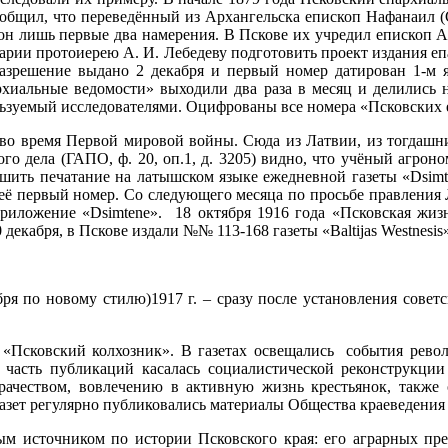
сообщил, что переведённый из Архангельска епископ Нафанаил (
 он лишь первые два намерения. В Пскове их учредил епископ 
арии протоиерею А. И. Лебедеву подготовить проект издания еп
азрешение выдано 2 декабря и первый номер датирован 1-м ян
архиальные ведомости» выходили два раза в месяц и делились
о используемый исследователями. Оцифрованы все номер
е во время Первой мировой войны. Сюда из Латвии, из тогдаш
го дела (ГАПО, ф. 20, оп.1, д. 3205) видно, что учёный агро
шить печатание на латышском языке ежедневной газеты «Dsimte
её первый номер. Со следующего месяца по просьбе правления
 приложение «Dsimtene». 18 октября 1916 года «Псковская жи
0 декабря, в Пскове издали №№ 113-168 газеты «Baltijas Westnes
я по новому стилю)1917 г. – сразу после установления советск
.
та «Псковский колхозник». В газетах освещались события рев
 часть публикаций касалась социалистической реконструкции 
рачеством, вовлечению в активную жизнь крестьянок, также о
х газет регулярно публиковались материалы Общества краеве
м источником по истории Псковского края: его аграрных прео