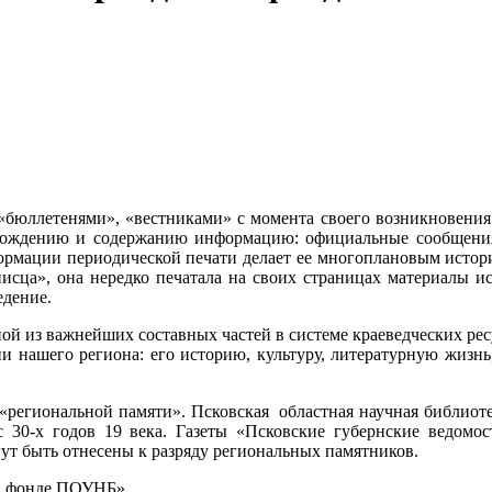
 «бюллетенями», «вестниками» с момента своего возникновени
хождению и содержанию информацию: официальные сообщения 
нформации периодической печати делает ее многоплановым исто
писца», она нередко печатала на своих страницах материалы и
едение.
ной из важнейших составных частей в системе краеведческих ре
и нашего региона: его историю, культуру, литературную жизнь
региональной памяти». Псковская областная научная библиоте
 30-х годов 19 века. Газеты «Псковские губернские ведомост
ут быть отнесены к разряду региональных памятников.
 в фонде ПОУНБ».