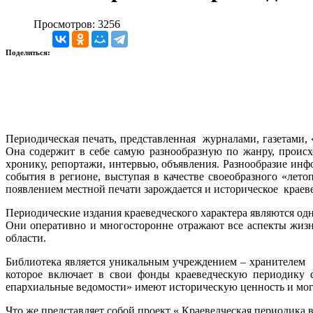
Просмотров: 3256
Поделиться:
Периодическая печать, представленная журналами, газетами,
Она содержит в себе самую разнообразную по жанру, проис
хронику, репортажи, интервью, объявления. Разнообразие и
события в регионе, выступая в качестве своеобразного «лето
появлением местной печати зарождается и историческое краев
Периодические издания краеведческого характера являются од
Они оперативно и многосторонне отражают все аспекты жизн
области.
Библиотека является уникальным учреждением – хранителем «
которое включает в свои фонды краеведческую периодику с
епархиальные ведомости» имеют историческую ценность и мог
Что же представляет собой проект « Краеведческая периодика