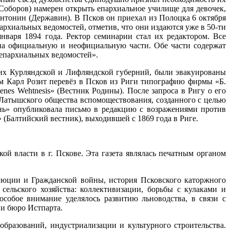
Соборов) намерен открыть епархиальное училище для девочек,
Антонин (Державин). В Псков он приехал из Полоцка 6 октября
архиальных ведомостей, отметив, что они издаются уже в 50-ти
варя 1894 года. Ректор семинарии стал их редактором. Все
 на официальную и неофициальную части. Обе части содержат
а «Псковских епархиальных ведомостей».
них Курляндской и Лифляндской губерний, были эвакуированы
ном Карл Розит перевёз в Псков из Риги типографию фирмы «Б.
nes Wehtnesis» (Вестник Родины). После запроса в Ригу о его
 Латышского общества вспомоществования, созданного с целью
знь» опубликовала письмо в редакцию с возражениями против
is» (Балтийский вестник), выходившей с 1869 года в Риге.
ой власти в г. Пскове. Эта газета являлась печатным органом
олюции и Гражданской войны, история Псковского каторжного
сельского хозяйства: коллективизации, борьбы с кулаками и
собое внимание уделялось развитию льноводства, в связи с
дения и бюро Истпарта.
бразований, индустриализации и культурного строительства.