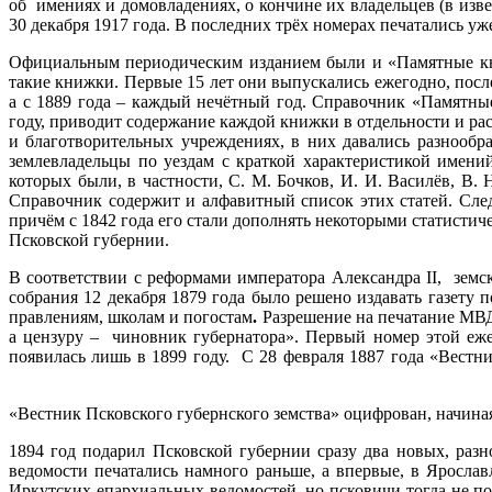
об имениях и домовладениях, о кончине их владельцев (в из
30 декабря 1917 года. В последних трёх номерах печатали
Официальным периодическим изданием были и «Памятные книж
такие книжки. Первые 15 лет они выпускались ежегодно, после 
а с 1889 года – каждый нечётный год. Справочник «Памятны
году, приводит содержание каждой книжки в отдельности и р
и благотворительных учреждениях, в них давались разнообр
землевладельцы по уездам с краткой характеристикой имени
которых были, в частности, С. М. Бочков, И. И. Василёв, В.
Справочник содержит и алфавитный список этих статей. Сле
причём с 1842 года его стали дополнять некоторыми статисти
Псковской губернии.
В соответствии с реформами императора Александра II, земск
собрания 12 декабря 1879 года было решено издавать газету
правлениям, школам и погостам
.
Разрешение на печатание МВД 
а цензуру – чиновник губернатора». Первый номер этой ежен
появилась лишь в 1899 году. С 28 февраля 1887 года «Вес
«Вестник Псковского губернского земства» оцифрован,
1894 год подарил Псковской губернии сразу два новых, раз
ведомости печатались намного раньше, а впервые, в Ярослав
Иркутских епархиальных ведомостей, но псковичи тогда не п