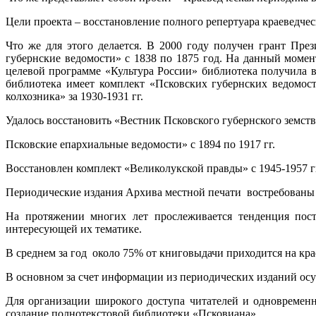
Цели проекта – восстановление полного репертуара краеведчес
Что же для этого делается. В 2000 году получен грант Пр
губернские ведомости» с 1838 по 1875 год. На данный моме
целевой программе «Культура России» библиотека получила 
библиотека имеет комплект «Псковских губернских ведомос
колхозника» за 1930-1931 гг.
Удалось восстановить «Вестник Псковского губернского земства
Псковские епархиальные ведомости» с 1894 по 1917 гг.
Восстановлен комплект «Великолукской правды» с 1945-1957 г
Периодические издания Архива местной печати востребованы в
На протяжении многих лет прослеживается тенденция пост
интересующей их тематике.
В среднем за год около 75% от книговыдачи приходится на кр
В основном за счет информации из периодических изданий ос
Для организации широкого доступа читателей и одновремен
создание полнотекстовой библиотеки «Псковиана».