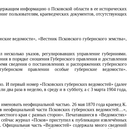
одержащим информацию о Псковской области в ее исторических
ение пользователям, краеведческих документов, отсутствующих
ские ведомости», «Вестник Псковского губернского земства»,
 несколько указов, регулировавших управление губерниями.
ния в порядке сношения Губернского правления и доставления
емя сведения о постановлениях и распоряжениях губернского
ернском правлении особые губернские ведомости».
ьно. И первый номер «Псковских губернских ведомостей» (далее
 два раза в неделю, в среду и в субботу, а с 3 марта 1904 года,
именовать неофициальной частью. 26 мая 1870 года краевед К.
 в неофициальной части Псковских губернских ведомостей…»,
 местного края с разных сторон». Печатавшиеся в «Ведомостях»
о сейчас журнал «Псков» приступил к публикации извлечённых
. Официальная часть «Ведомостей» содержала много сведений