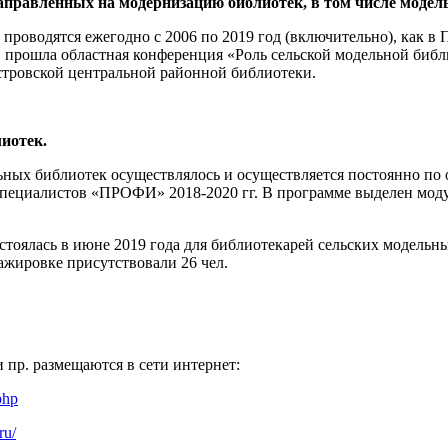
аправленных на модернизацию библиотек, в том числе модел
 проводятся ежегодно с 2006 по 2019 год (включительно), как в
. прошла областная конференция «Роль сельской модельной биб
Островской центральной районной библиотеки.
иотек.
ых библиотек осуществлялось и осуществляется постоянно по
ециалистов «ПРОФИ» 2018-2020 гг. В программе выделен модул
тоялась в июне 2019 года для библиотекарей сельских модельн
жировке присутствовали 26 чел.
 пр. размещаются в сети интернет:
php
ru/