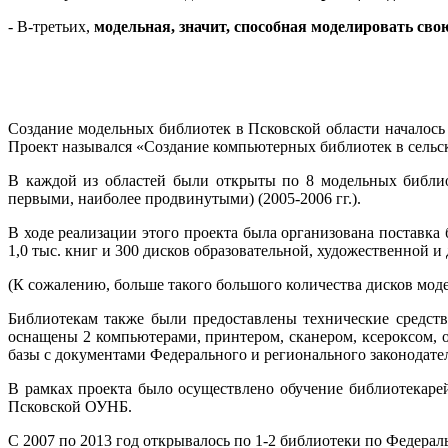
- В-третьих,
модельная, значит, способная моделировать сво
Создание модельных библиотек в Псковской области началось
Проект назывался «Создание компьютерных библиотек в сельс
В каждой из областей были открыты по 8 модельных библио
первыми, наиболее продвинутыми) (2005-2006 гг.).
В ходе реализации этого проекта была организована поставк
1,0 тыс. книг и 300 дисков образовательной, художественной и
(К сожалению, больше такого большого количества дисков мод
Библиотекам также были предоставлены технические средст
оснащены 2 компьютерами, принтером, сканером, ксероксом,
базы с документами Федерального и регионального законодател
В рамках проекта было осуществлено обучение библиотекар
Псковской ОУНБ.
С 2007 по 2013 год открывалось по 1-2 библиотеки по Федера