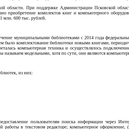
кой области. При поддержке Администрации Псковской облас
вано приобретение комплектов книг и компьютерного оборудов
 млн. 600 тыс. рублей.
чение муниципальными библиотеками с 2014 года федеральных 
ем было комплектование библиотеки новыми книгами, периодиче
реталась компьютерная техника и осуществлялось подключени
мы называем модельными, хотя по сути, они являются компьюте
блиотек, из них:
редоставление пользователям поиска информации через Инте
й работы в текстовом редакторе; компьютерное оформление, 