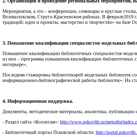
2. Организация и проведение региональных мероприятий, н
Мероприятия, а это – конференции, семинары и круглые столы,
Великолукском, Струго-Красненском районах. В феврале2019 г
традиций: идеи и проекты, мастерство и творчество» на базе 
3. Повышение квалификации специалистов модельных библ
Повышение квалификации библиотечных специалистов модельн
из них – программа повышения квалификации библиотечных сп
интерьере».
Последняя стажировка библиотекарей модельных библиотек сос
информационно-библиографической работы библиотек». На ста
4. Информационная поддержка.
Документы, методические материалы, аналитика, публикации и
- Раздел сайта «Коллегам»:
http://www.pskovlib.ru/metodist/index.
- Библиотечный портал Псковской области:
http://portal.pskovlib.