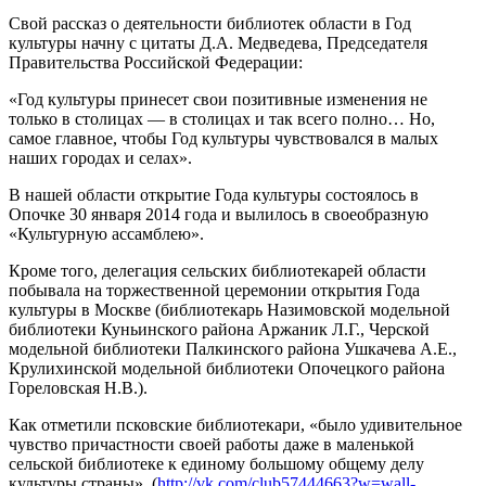
Свой рассказ о деятельности библиотек области в Год
культуры начну с цитаты Д.А. Медведева, Председателя
Правительства Российской Федерации:
«Год культуры принесет свои позитивные изменения не
только в столицах — в столицах и так всего полно… Но,
самое главное, чтобы Год культуры чувствовался в малых
наших городах и селах».
В нашей области открытие Года культуры состоялось в
Опочке 30 января 2014 года и вылилось в своеобразную
«Культурную ассамблею».
Кроме того, делегация сельских библиотекарей области
побывала на торжественной церемонии открытия Года
культуры в Москве (библиотекарь Назимовской модельной
библиотеки Куньинского района Аржаник Л.Г., Черской
модельной библиотеки Палкинского района Ушкачева А.Е.,
Крулихинской модельной библиотеки Опочецкого района
Гореловская Н.В.).
Как отметили псковские библиотекари, «было удивительное
чувство причастности своей работы даже в маленькой
сельской библиотеке к единому большому общему делу
культуры страны». (
http://vk.com/club57444663?w=wall-