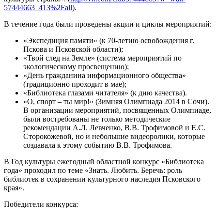
57444663_413%2Fall
).
В течение года были проведены акции и циклы мероприятий:
«Экспедиция памяти» (к 70-летию освобождения г.
Пскова и Псковской области);
«Твой след на Земле» (система мероприятий по
экологическому просвещению);
«День гражданина информационного общества»
(традиционно проходит в мае);
«Библиотека глазами читателя» (к дню качества).
«О, спорт – ты мир!» (Зимняя Олимпиада 2014 в Сочи).
В организации мероприятий, посвященных Олимпиаде,
были востребованы не только методические
рекомендации А.Л. Левченко, В.В. Трофимовой и Е.С.
Сторокожевой, но и небольшие видеоролики, которые
создавала к этому событию В.В. Трофимова.
В Год культуры
ежегодный областной конкурс «Библиотека
года» проходил по теме «Знать. Любить. Беречь: роль
библиотек в сохранении культурного наследия Псковского
края».
Победители конкурса: