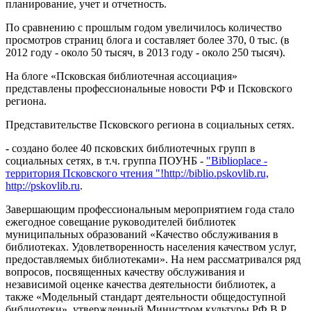
планирование, учет и отчетность.
По сравнению с прошлым годом увеличилось количество
просмотров страниц блога и составляет более 370, 0 тыс. (в
2012 году - около 50 тысяч, в 2013 году - около 250 тысяч).
На блоге «Псковская библиотечная ассоциация»
представлены профессиональные новости РФ и Псковского
региона.
Представительстве Псковского региона в социальных сетях.
-
создано более 40 псковских библиотечных групп в
социальных сетях, в т.ч. группа ПОУНБ -
"Biblioplace -
территория Псковского чтения "!
http://biblio.pskovlib.ru,
http://pskovlib.ru
.
Завершающим профессиональным мероприятием года стало
ежегодное совещание руководителей библиотек
муниципальных образований «Качество обслуживания в
библиотеках. Удовлетворенность населения качеством услуг,
предоставляемых библиотеками». На нем рассматривался ряд
вопросов, посвященных качеству обслуживания и
независимой оценке качества деятельности библиотек, а
также «Модельный стандарт деятельности общедоступной
библиотеки»,
утвержденный Министром культуры РФ В.Р.