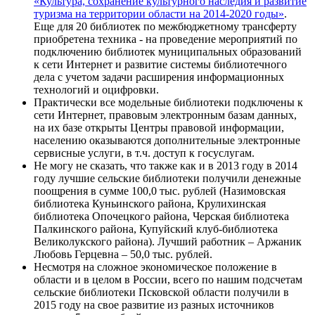
«Культура, сохранение культурного наследия и развитие
туризма на территории области на 2014-2020 годы»
.
Еще для 20 библиотек по межбюджетному трансферту
приобретена техника - на проведение мероприятий по
подключению библиотек муниципальных образований
к сети Интернет и развитие системы библиотечного
дела с учетом задачи расширения информационных
технологий и оцифровки.
Практически все модельные библиотеки подключены к
сети Интернет, правовым электронным базам данных,
на их базе открыты Центры правовой информации,
населению оказываются дополнительные электронные
сервисные услуги, в т.ч. доступ к госуслугам.
Не могу не сказать, что также как и в 2013 году в 2014
году лучшие сельские библиотеки получили денежные
поощрения в сумме 100,0 тыс. рублей (Назимовская
библиотека Куньинского района, Крулихинская
библиотека Опочецкого района, Черская библиотека
Палкинского района, Купуйский клуб-библиотека
Великолукского района). Лучший работник – Аржаник
Любовь Герцевна – 50,0 тыс. рублей.
Несмотря на сложное экономическое положение в
области и в целом в России, всего по нашим подсчетам
сельские библиотеки Псковской области получили в
2015 году на свое развитие из разных источников