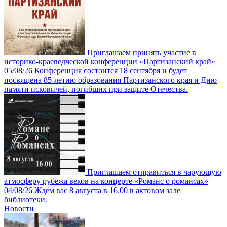
Приглашаем принять участие в
историко-краеведческой конференции «Партизанский край»
05/08/26
Конференция состоится 18 сентября и будет
посвящена 85-летию образования Партизанского края и Дню
памяти псковичей, погибших при защите Отечества.
Приглашаем отправиться в чарующую
атмосферу рубежа веков на концерте «Романс о романсах»
04/08/26
Ждём вас 8 августа в 16.00 в актовом зале
библиотеки.
Новости