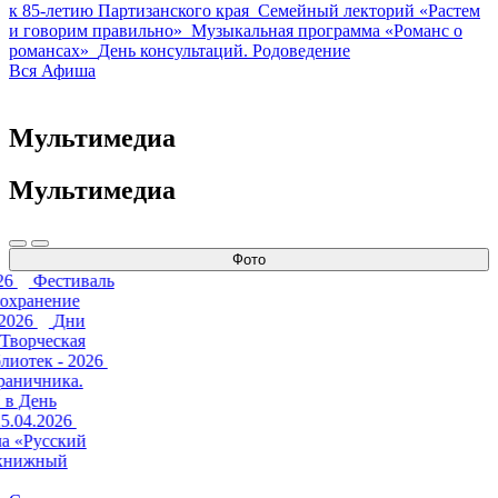
к 85-летию Партизанского края
Семейный лекторий «Растем
и говорим правильно»
Музыкальная программа «Романс о
романсах»
День консультаций. Родоведение
Вся Афиша
Мультимедиа
Мультимедиа
Фото
26
Фестиваль
Сохранение
.2026
Дни
 Творческая
лиотек - 2026
раничника.
 в День
5.04.2026
а «Русский
книжный