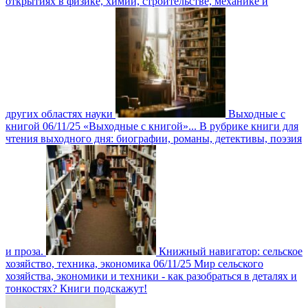
открытиях в физике, химии, строительстве, механике и
других областях науки
Выходные с
книгой
06/11/25
«Выходные с книгой»... В рубрике книги для
чтения выходного дня: биографии, романы, детективы, поэзия
и проза.
Книжный навигатор: сельское
хозяйство, техника, экономика
06/11/25
Мир сельского
хозяйства, экономики и техники - как разобраться в деталях и
тонкостях? Книги подскажут!