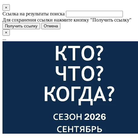
×
Ссылка на результаты поиска
Для сохранения ссылки нажмите кнопку "Получить ссылку"
Получить ссылку
Отмена
×
...