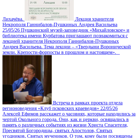
Лихачёва.
Лекция хранителя
Некрополя Ганнибалов-Пушкиных Андрея Васильева
25/05/26
Пушкинский музей-заповедник «Михайловское» и
библиотека имени Курбатова приглашают познакомиться с
лекцией хранителя Некрополя Ганнибалов-Пушкиных
Андрея Васильева. Тема лекции – «Твердыни Воронической
земли. Крепости-форпосты в прошлом и настоящем».
Встреча в рамках проекта отдела
регионоведения «Клуб псковских краеведов»
22/05/26
Алексей Ефимов расскажет о часовнях, которые находились за
чертой Окольного города. Они, как и церкви, освящались в
память о различных событиях из жизни Христа Спасителя,
Пресвятой Богородицы, святых Апостолов, Святых
угодников, Святых мучеников. О том, кому были посвящены