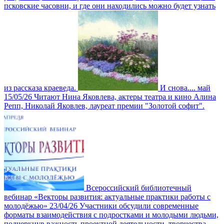
псковские часовни, и где они находились можно будет узнать
из рассказа краеведа.
И снова.... май
15/05/26
Читают Нина Яковлева, актеры театра и кино Алина
Репп, Николай Яковлев, лауреат премии "Золотой софит".
Всероссийский библиотечный
вебинар «Векторы развития: актуальные практики работы с
молодёжью»
23/04/26
Участники обсудили современные
форматы взаимодействия с подростками и молодыми людьми,
подчеркнув важность проектной деятельности, творчества,