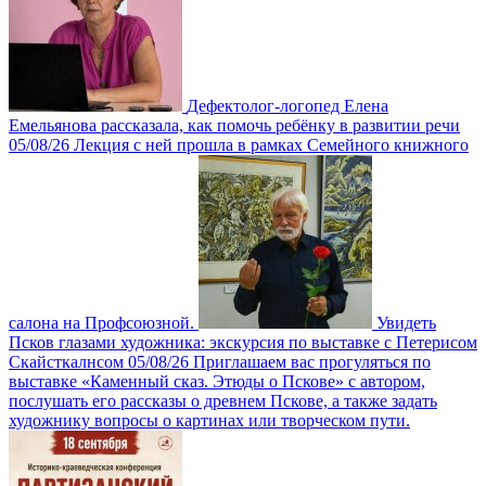
Дефектолог-логопед Елена
Емельянова рассказала, как помочь ребёнку в развитии речи
05/08/26
Лекция с ней прошла в рамках Семейного книжного
салона на Профсоюзной.
Увидеть
Псков глазами художника: экскурсия по выставке с Петерисом
Скайсткалнсом
05/08/26
Приглашаем вас прогуляться по
выставке «Каменный сказ. Этюды о Пскове» с автором,
послушать его рассказы о древнем Пскове, а также задать
художнику вопросы о картинах или творческом пути.