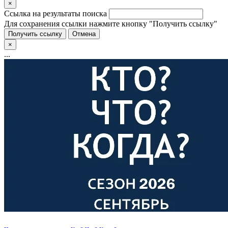
×
Ссылка на результаты поиска
Для сохранения ссылки нажмите кнопку "Получить ссылку"
Получить ссылку
Отмена
×
...