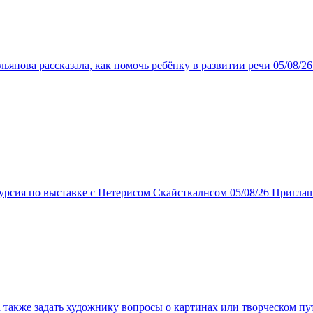
ьянова рассказала, как помочь ребёнку в развитии речи
05/08/2
курсия по выставке с Петерисом Скайсткалнсом
05/08/26
Приглаш
а также задать художнику вопросы о картинах или творческом пу