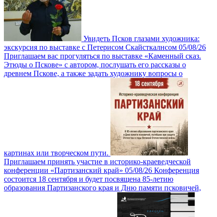
Увидеть Псков глазами художника:
экскурсия по выставке с Петерисом Скайсткалнсом
05/08/26
Приглашаем вас прогуляться по выставке «Каменный сказ.
Этюды о Пскове» с автором, послушать его рассказы о
древнем Пскове, а также задать художнику вопросы о
картинах или творческом пути.
Приглашаем принять участие в историко-краеведческой
конференции «Партизанский край»
05/08/26
Конференция
состоится 18 сентября и будет посвящена 85-летию
образования Партизанского края и Дню памяти псковичей,