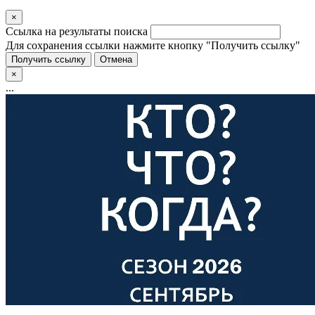
×
Ссылка на результаты поиска
Для сохранения ссылки нажмите кнопку "Получить ссылку"
Получить ссылку
Отмена
×
...