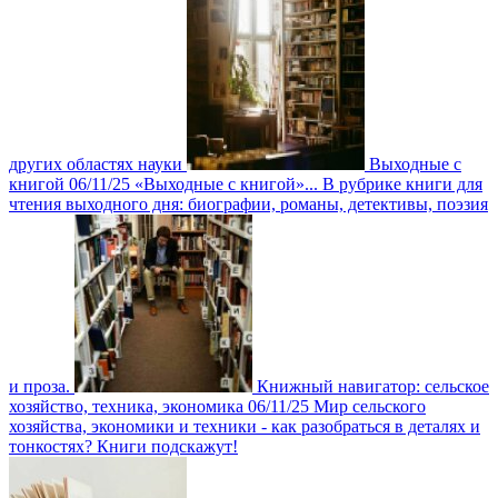
других областях науки
Выходные с
книгой
06/11/25
«Выходные с книгой»... В рубрике книги для
чтения выходного дня: биографии, романы, детективы, поэзия
и проза.
Книжный навигатор: сельское
хозяйство, техника, экономика
06/11/25
Мир сельского
хозяйства, экономики и техники - как разобраться в деталях и
тонкостях? Книги подскажут!