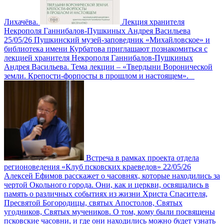
Лихачёва.
Лекция хранителя
Некрополя Ганнибалов-Пушкиных Андрея Васильева
25/05/26
Пушкинский музей-заповедник «Михайловское» и
библиотека имени Курбатова приглашают познакомиться с
лекцией хранителя Некрополя Ганнибалов-Пушкиных
Андрея Васильева. Тема лекции – «Твердыни Воронической
земли. Крепости-форпосты в прошлом и настоящем».
Встреча в рамках проекта отдела
регионоведения «Клуб псковских краеведов»
22/05/26
Алексей Ефимов расскажет о часовнях, которые находились за
чертой Окольного города. Они, как и церкви, освящались в
память о различных событиях из жизни Христа Спасителя,
Пресвятой Богородицы, святых Апостолов, Святых
угодников, Святых мучеников. О том, кому были посвящены
псковские часовни, и где они находились можно будет узнать