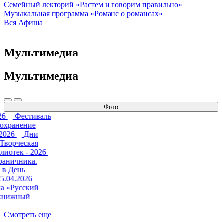
Семейный лекторий «Растем и говорим правильно»
Музыкальная программа «Романс о романсах»
Вся Афиша
Мультимедиа
Мультимедиа
Фото
26
Фестиваль
Сохранение
.2026
Дни
 Творческая
лиотек - 2026
раничника.
 в День
5.04.2026
а «Русский
книжный
Смотреть еще