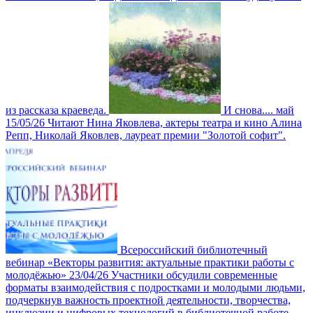
из рассказа краеведа.
И снова.... май
15/05/26
Читают Нина Яковлева, актеры театра и кино Алина
Репп, Николай Яковлев, лауреат премии "Золотой софит".
Всероссийский библиотечный
вебинар «Векторы развития: актуальные практики работы с
молодёжью»
23/04/26
Участники обсудили современные
форматы взаимодействия с подростками и молодыми людьми,
подчеркнув важность проектной деятельности, творчества,
инклюзии и цифровых технологий в библиотечной работе.