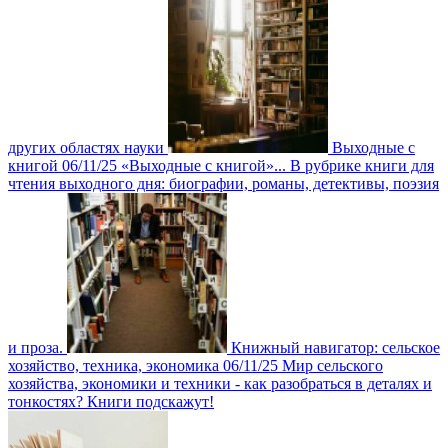
других областях науки
Выходные с
книгой
06/11/25
«Выходные с книгой»... В рубрике книги для
чтения выходного дня: биографии, романы, детективы, поэзия
и проза.
Книжный навигатор: сельское
хозяйство, техника, экономика
06/11/25
Мир сельского
хозяйства, экономики и техники - как разобраться в деталях и
тонкостях? Книги подскажут!