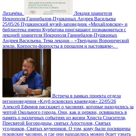
Лихачёва.
Лекция хранителя
Некрополя Ганнибалов-Пушкиных Андрея Васильева
25/05/26
Пушкинский музей-заповедник «Михайловское» и
библиотека имени Курбатова приглашают познакомиться с
лекцией хранителя Некрополя Ганнибалов-Пушкиных
Андрея Васильева. Тема лекции – «Твердыни Воронической
земли. Крепости-форпосты в прошлом и настоящем».
Встреча в рамках проекта отдела
регионоведения «Клуб псковских краеведов»
22/05/26
Алексей Ефимов расскажет о часовнях, которые находились за
чертой Окольного города. Они, как и церкви, освящались в
память о различных событиях из жизни Христа Спасителя,
Пресвятой Богородицы, святых Апостолов, Святых
угодников, Святых мучеников. О том, кому были посвящены
псковские часовни, и где они находились можно будет узнать