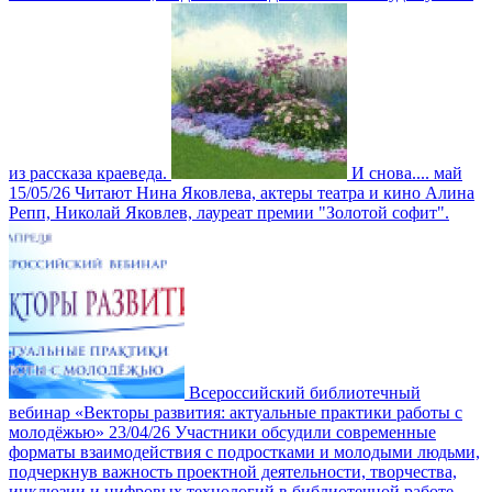
из рассказа краеведа.
И снова.... май
15/05/26
Читают Нина Яковлева, актеры театра и кино Алина
Репп, Николай Яковлев, лауреат премии "Золотой софит".
Всероссийский библиотечный
вебинар «Векторы развития: актуальные практики работы с
молодёжью»
23/04/26
Участники обсудили современные
форматы взаимодействия с подростками и молодыми людьми,
подчеркнув важность проектной деятельности, творчества,
инклюзии и цифровых технологий в библиотечной работе.