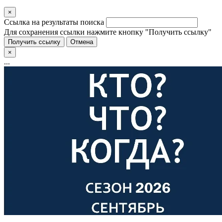
×
Ссылка на результаты поиска
Для сохранения ссылки нажмите кнопку "Получить ссылку"
Получить ссылку
Отмена
×
...