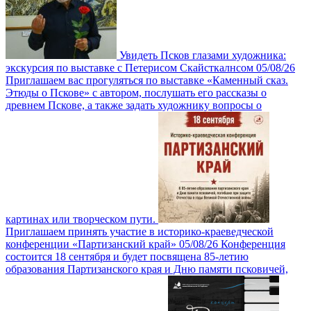
Увидеть Псков глазами художника:
экскурсия по выставке с Петерисом Скайсткалнсом
05/08/26
Приглашаем вас прогуляться по выставке «Каменный сказ.
Этюды о Пскове» с автором, послушать его рассказы о
древнем Пскове, а также задать художнику вопросы о
картинах или творческом пути.
Приглашаем принять участие в историко-краеведческой
конференции «Партизанский край»
05/08/26
Конференция
состоится 18 сентября и будет посвящена 85-летию
образования Партизанского края и Дню памяти псковичей,