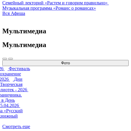
Семейный лекторий «Растем и говорим правильно»
Музыкальная программа «Романс о романсах»
Вся Афиша
Мультимедиа
Мультимедиа
Фото
26
Фестиваль
Сохранение
.2026
Дни
 Творческая
лиотек - 2026
раничника.
 в День
5.04.2026
а «Русский
книжный
Смотреть еще