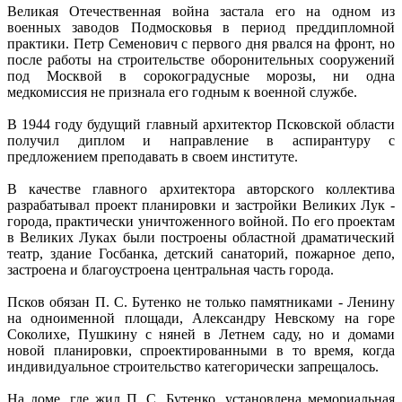
Великая Отечественная война застала его на одном из
военных заводов Подмосковья в период преддипломной
практики. Петр Семенович с первого дня рвался на фронт, но
после работы на строительстве оборонительных сооружений
под Москвой в сорокоградусные морозы, ни одна
медкомиссия не признала его годным к военной службе.
В 1944 году будущий главный архитектор Псковской области
получил диплом и направление в аспирантуру с
предложением преподавать в своем институте.
В качестве главного архитектора авторского коллектива
разрабатывал проект планировки и застройки Великих Лук -
города, практически уничтоженного войной. По его проектам
в Великих Луках были построены областной драматический
театр, здание Госбанка, детский санаторий, пожарное депо,
застроена и благоустроена центральная часть города.
Псков обязан П. С. Бутенко не только памятниками - Ленину
на одноименной площади, Александру Невскому на горе
Соколихе, Пушкину с няней в Летнем саду, но и домами
новой планировки, спроектированными в то время, когда
индивидуальное строительство категорически запрещалось.
На доме, где жил П. С. Бутенко, установлена мемориальная