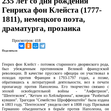
235 лет со дня рождения
Генриха фон Клейста (1777-
1811), немецкого поэта,
драматурга, прозаика
Просмотров: 418
Поделиться:
Генрих фон Клейст - потомок старинного дворянского рода,
был убежденным противником Великой французской
революции. В качестве прусского офицера он участвовал в
походах против Франции в 1793-1797 годах, а позже,
обратившись к литературной деятельности, вел в печати
пропаганду против Наполеона. Его творчество связано с
эпохой освободительной войны - "Амфитрион",
"Шентезилея", "Кетхен из Хейльбронна", комедия "Разбитый
кувшин". Трагедия "Семейство Шроффенштейн" была издана
в 1803 году, "Пентесилея" увидела свет в 1808 году. Призывая
Германию объединиться в борьбе против Наполеона, он