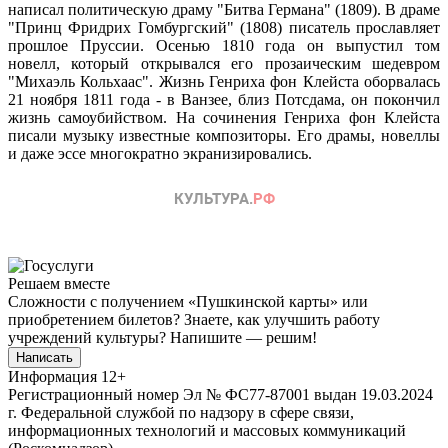
написал политическую драму "Битва Германа" (1809). В драме
"Принц Фридрих Гомбургский" (1808) писатель прославляет
прошлое Пруссии. Осенью 1810 года он выпустил том
новелл, который открывался его прозаическим шедевром
"Михаэль Кольхаас". Жизнь Генриха фон Клейста оборвалась
21 ноября 1811 года - в Ванзее, близ Потсдама, он покончил
жизнь самоубийством. На сочинения Генриха фон Клейста
писали музыку известные композиторы. Его драмы, новеллы
и даже эссе многократно экранизировались.
Решаем вместе
Сложности с получением «Пушкинской карты» или
приобретением билетов? Знаете, как улучшить работу
учреждений культуры?
Напишите — решим!
Написать
Информация
12+
Регистрационный номер Эл № ФС77-87001 выдан 19.03.2024
г. Федеральной службой по надзору в сфере связи,
информационных технологий и массовых коммуникаций