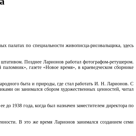
а
ных палатах по специальности живописца-рисовальщика, здесь
м штативом. Позднее Ларионов работал фотографом-ретушером.
паломник», газете «Новое время», в краеведческом сборнике
родного быта и природы, где стал работать И. Н. Ларионов. С
никами он занимался сбором художественных ценностей, читал
е до 1938 года, когда был назначен заместителем директора по
нности. В это же время Ларионов занимался созданием семи