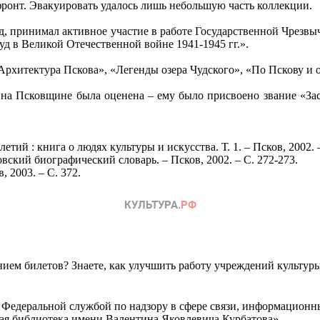
ронт. Эвакуировать удалось лишь небольшую часть коллекции.
д, принимал активное участие в работе Государственной Чрезв
уд в Великой Отечественной войне 1941-1945 гг.».
Архитектура Пскова», «Легенды озера Чудского», «По Пскову и 
 на Псковщине была оценена – ему было присвоено звание «За
етий : книга о людях культуры и искусства. Т. 1. – Псков, 2002. –
вский биографический словарь. – Псков, 2002. – С. 272-273.
 2003. – С. 372.
ем билетов? Знаете, как улучшить работу учреждений культур
 Федеральной службой по надзору в сфере связи, информационн
ная библиотека имени Валентина Яковлевича Курбатова»