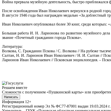
Война прервала музейную деятельность, быстро приближался ф
После освобождения Иван Николаевич вернулся в родной горо
В августе 1946 года был награжден медалью «За доблестный тр
Иван Николаевич опубликовал более 30 книг, среди которых: «
Большая работа И. Н. Ларионова по развитию музейного дела
звание «Почетный гражданин города Пскова».
Литература:
Волкова, С. Гражданин Пскова / С. Волкова // На рубеже тысячел
Салтан, Н. И. Ларионов Иван Николаевич / Н. И. Салтан // Пско
Ларионов Иван Николаевич // Псковская энциклопедия. – Псков,
Решаем вместе
Сложности с получением «Пушкинской карты» или приобретени
Написать
Информация
12+
Регистрационный номер Эл № ФС77-87001 выдан 19.03.2024 г.
Учредитель – ГБУК «Псковская областная универсальная науч