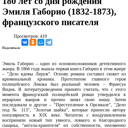
180 лет со дня рождения
Эмиля Габорио (1832-1873),
французского писателя
Просмотров: 419
Поделиться:
Эмиль Габорио - один из основоположников детективного
жанра. В 1866 году вышла первая книга Габорио в этом жанре
– "Дело вдовы Леруж". Основу романа составил сюжет из
криминальной хроники. Прототипом главного героя
полицейского Лекока был реальный человек – Франсуа
Видок. В литературоведении принято считать, что с этого
момента французский полицейский роман утвердился в
иерархии жанров и прочно занял свою нишу. Затем
последовали и другие – "Преступление в Орсивале", "Дело
под № 113", "Золотая шайка", которые принесли автору
популярность в XIX веке. Читатели с воодушевлением
восприняли новый тип умного, ловкого и благородного
сыщика, "ангела-хранителя" их собственности, неизменно