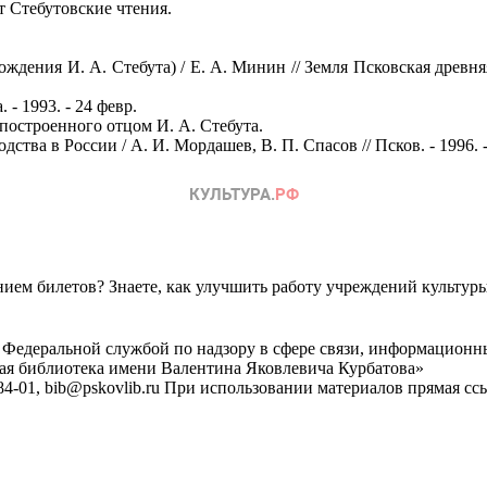
т Стебутовские чтения.
ждения И. А. Стебута) / Е. А. Минин // Земля Псковская древняя и
 - 1993. - 24 февр.
построенного отцом И. А. Стебута.
ва в России / А. И. Мордашев, В. П. Спасов // Псков. - 1996. - 
ем билетов? Знаете, как улучшить работу учреждений культур
 Федеральной службой по надзору в сфере связи, информационн
ная библиотека имени Валентина Яковлевича Курбатова»
4-01, bib@pskovlib.ru
При использовании материалов прямая ссылк