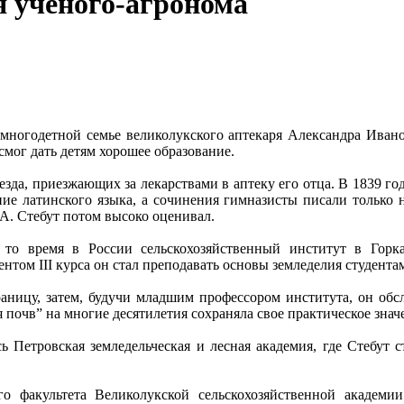
я ученого-агронома
 многодетной семье великолукского аптекаря Александра Иван
смог дать детям хорошее образование.
езда, приезжающих за лекарствами в аптеку его отца. В 1839 г
ание латинского языка, а сочинения гимназисты писали только 
 А. Стебут потом высоко оценивал.
то время в России сельскохозяйственный институт в Горк
ентом III курса он стал преподавать основы земледелия студент
аницу, затем, будучи младшим профессором института, он обсл
 почв” на многие десятилетия сохраняла свое практическое значе
 Петровская земледельческая и лесная академия, где Стебут с
о факультета Великолукской сельскохозяйственной академии