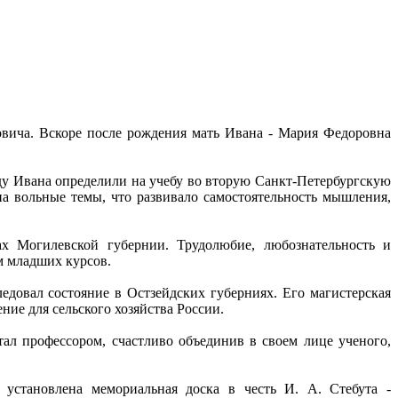
овича. Вскоре после рождения мать Ивана - Мария Федоровна
оду Ивана определили на учебу во вторую Санкт-Петербургскую
на вольные темы, что развивало самостоятельность мышления,
ах Могилевской губернии. Трудолюбие, любознательность и
ам младших курсов.
едовал состояние в Остзейдских губерниях. Его магистерская
ние для сельского хозяйства России.
тал профессором, счастливо объединив в своем лице ученого,
 установлена мемориальная доска в честь И. А. Стебута -