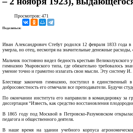
– 2 ноября 1923), выдающегос
Просмотров: 471
Поделиться:
Иван Александрович Стебут родился 12 февраля 1833 года в
умерла, но отец, несмотря на значительные денежные расходы, 
Мальчик постоянно видел бедность крестьян Великолукского у
гимназию Уваровского типа, где обязательно требовалось зн
умение точно и грамотно излагать свои мысли. Эту систему И.
Блестяще закончив гимназию, поступил в единственный в 
добросовестность его отмечали все преподаватели. Будучи студ
По окончании института его направили в командировку за гр
диссертация “Известь, как средство восстановления плодородия
В 1865 году под Москвой в Петровско-Разумовском открылась
педагога и общественного деятеля.
В наше время на здании учебного корпуса агрономическог