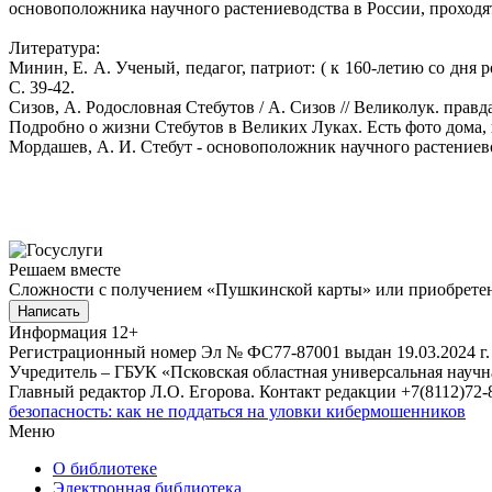
основоположника научного растениеводства в России, проходя
Литература:
Минин, Е. А. Ученый, педагог, патриот: ( к 160-летию со дня ро
С. 39-42.
Сизов, А. Родословная Стебутов / А. Сизов // Великолук. правда.
Подробно о жизни Стебутов в Великих Луках. Есть фото дома, 
Мордашев, А. И. Стебут - основоположник научного растениеводст
Решаем вместе
Сложности с получением «Пушкинской карты» или приобретени
Написать
Информация
12+
Регистрационный номер Эл № ФС77-87001 выдан 19.03.2024 г.
Учредитель – ГБУК «Псковская областная универсальная науч
Главный редактор Л.О. Егорова. Контакт редакции +7(8112)72-8
безопасность: как не поддаться на уловки кибермошенников
Меню
О библиотеке
Электронная библиотека