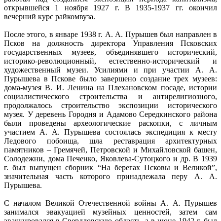
открывшейся 1 ноября 1927 г. В 1935-1937 гг. окончил
вечерний курс райкомвуза.
После этого, в январе 1938 г. А. А. Пурышев был направлен в
Псков на должность директора Управления Псковских
государственных музеев, объединявшего исторический,
историко-революционный, естественно-исторический и
художественный музеи. Усилиями и при участии А. А.
Пурышева в Пскове было завершено создание трех музеев:
дома-музея В. И. Ленина на Плехановском посаде, истории
социалистического строительства и антирелигиозного,
продолжалось строительство экспозиции исторического
музея. У деревень Городня и Адамово Середкинского района
были проведены археологические раскопки, с личным
участием А. А. Пурышева состоялась экспедиция к месту
Ледового побоища, шла реставрация архитектурных
памятников – Гремячей, Петровской и Михайловской башен,
Солодежни, дома Печенко, Яковлева-Сутоцкого и др. В 1939
г. был выпущен сборник “На берегах Псковы и Великой”,
значительная часть которого принадлежала перу А. А.
Пурышева.
С началом Великой Отечественной войны А. А. Пурышев
занимался эвакуацией музейных ценностей, затем сам
эвакуировался в Свердловскую область, а в июне 1942 г. был