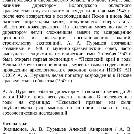
назначен директором Вологодского областного
краеведческого музея и занимал эту должность до мая 1945 г.,
после чего возвратился в освобожденный Псков и вновь был
назначен директором музея, получившего теперь статус
областного краеведческого. На коллектив музея во главе с
директором легли сложнейшие задачи по возвращению
ценностей из эвакуации, восстановлению зданий,
строительству экспозиций. А. А. Пурышев возглавил
созданный в 1946 г. музейно-краеведческий совет, часто
выступал с лекциями на исторические темы, 7 ноября 1947 г.
была открыта первая экспозиция – “Псковский край в годы
Великой Отечественной войны”, музей оказывал содействие в
проведении археологических раскопок силами ИИМК АН
СССР, А. А. Пурышев делал попытку возрождения в Пскове
краеведческого общества (1947 г.).
А. А. Пурышев работал директором Псковского музея до 26
марта 1949 г., после чего ушел на пенсию. В послевоенные
годы на страницах “Псковской правды” им были
опубликованы ряд заметок по истории Пскова и хода
археологических исследований.
Литература:
Филимонов, А. В. Пурышев Алексей Андреевич / А. В.