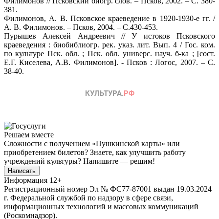
Филимонов // Псковский биогр. слов. – Псков, 2002. – С. 380-
381.
Филимонов, А. В. Псковское краеведение в 1920-1930-е гг. /
А. В. Филимонов. – Псков, 2004. – С.430-453.
Пурышев Алексей Андреевич // У истоков Псковского
краеведения : биобиблиогр. рек. указ. лит. Вып. 4 / Гос. ком.
по культуре Пск. обл. ; Пск. обл. универс. науч. б-ка ; [сост.
Е.Г. Киселева, А.В. Филимонов]. - Псков : Логос, 2007. – С.
38-40.
Решаем вместе
Сложности с получением «Пушкинской карты» или
приобретением билетов? Знаете, как улучшить работу
учреждений культуры?
Напишите — решим!
Написать
Информация
12+
Регистрационный номер Эл № ФС77-87001 выдан 19.03.2024
г. Федеральной службой по надзору в сфере связи,
информационных технологий и массовых коммуникаций
(Роскомнадзор).