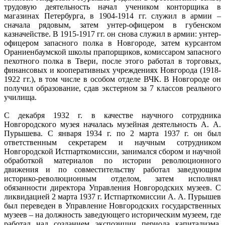
трудовую деятельность начал учеником конторщика в
магазинах Петербурга, в 1904-1914 гг. служил в армии –
сначала рядовым, затем унтер-офицером в губенском
казначействе. В 1915-1917 гг. он снова служил в армии: унтер-
офицером запасного полка в Новгороде, затем курсантом
Ораниенбаумской школы прапорщиков, комиссаром запасного
пехотного полка в Твери, после этого работал в торговых,
финансовых и кооперативных учреждениях Новгорода (1918-
1922 гг.), в том числе в особом отделе ВЧК. В Новгороде он
получил образование, сдав экстерном за 7 классов реального
училища.
С декабря 1932 г. в качестве научного сотрудника
Новгородского музея началась музейная деятельность А. А.
Пурышева. С января 1934 г. по 2 марта 1937 г. он был
ответственным секретарем и научным сотрудником
Новгородской Истпарткомиссии, занимался сбором и научной
обработкой материалов по истории революционного
движения и по совместительству работал заведующим
историко-революционным отделом, затем исполнял
обязанности директора Управления Новгородских музеев. С
ликвидацией 2 марта 1937 г. Истпарткомиссии А. А. Пурышев
был переведен в Управление Новгородских государственных
музеев – на должность заведующего историческим музеем, где
работал над созданием экспозиции периода капитализма,