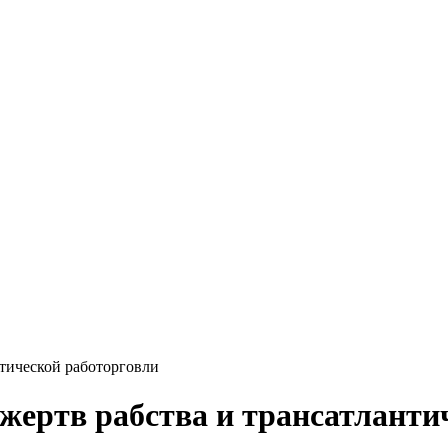
тической работорговли
ертв рабства и трансатланти