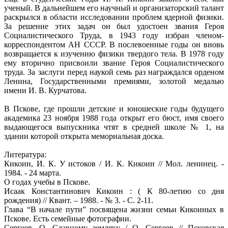
ученый. В дальнейшем его научный и организаторский талант
раскрылся в области исследовании проблем ядерной физики.
За решение этих задач он был удостоен звания Героя
Социалистического Труда, в 1943 году избран членом-
корреспондентом АН СССР. В послевоенные годы он вновь
возвращается к изучению физики твердого тела. В 1978 году
ему вторично присвоили звание Героя Социалистического
труда. За заслуги перед наукой семь раз награждался орденом
Ленина, Государственными премиями, золотой медалью
имени И. В. Курчатова.
В Пскове, где прошли детские и юношеские годы будущего
академика 23 ноября 1988 года открыт его бюст, имя своего
выдающегося выпускника чтят в средней школе № 1, на
здании которой открыта мемориальная доска.
Литература:
Кикоин, И. К. У истоков / И. К. Кикоин // Мол. ленинец. -
1984. - 24 марта.
О годах учебы в Пскове.
Исаак Константинович Кикоин : ( К 80-летию со дня
рождения) // Квант. – 1988. - № 3. - С. 2-11.
Глава “В начале пути” посвящена жизни семьи Кикоиных в
Пскове. Есть семейные фотографии.
Сергеев, О. Славному земляку / О. Сергеев // Псковская