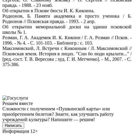
правда. - 1988. - 23 нояб.
Об открытии в Пскове бюста И. К. Кикоина.
Родионов, Б. Памяти академика и просто ученика / Б.
Родионов // Псковская правда. - 1993. - 2 апр.
Об открытии мемориальной доски на здании псковской
школы № 1.
Розман, Г. А. Академик И. К. Кикоин / Г. А. Розман // Псков. -
1996. - № 4. - С. 101-103. - Библиогр.: с. 103.
Максимовский, Л. Встречи с Кикоиным / Л. Максимовский //
Псковская земля. История в лицах. "Сии бо люди крылати..." /
[ред.-сост. Т. В. Вересова ; худ. Г. И. Метченко]. - М., 2007. - С.
375-386.
Решаем вместе
Сложности с получением «Пушкинской карты» или
приобретением билетов? Знаете, как улучшить работу
учреждений культуры?
Напишите — решим!
Написать
Информация
12+