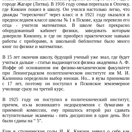
городе Жагаре (Литва). В 1916 году семья переехала в Опочку,
где Кикоин пошел в школу. Он учился настолько легко, что
дважды “перескочил” через класс и в 1921 году оказался в
предпоследнем классе школы № 1 в Пскове, куда перевели его
отца - учителя математики. В школе был прекрасно
оборудованный кабинет физики, заведовать которым
доверили Кикоину, и где он приобрел практические навыки
работы с приборами, в школьной библиотеке было много
книг по физике и математике.
В 15 лет окончив школу, будущий ученый уже знал, где будет
учиться дальше - статьи выдающегося физика академика А. Ф.
Иоффе об основанном им физико-механическом факультете
при Ленинградском политехническом институте им М. И.
Калинина определили выбор юноши. Но... в вузы принимали
с 17 лет, поэтому он поступил в Псковское землемерное
училище сразу на третий курс.
В 1925 году он поступил в политехнический институт,
причем, из-за возникшего недоразумения с бумагами в
приемной комиссии, ему пришлось второй раз сдавать
вступительные экзамены - пять дисциплин в один день. Все
были сданы на “ 5”.
Еще в студенческие годы И. К. Кикоин заявил о себе как