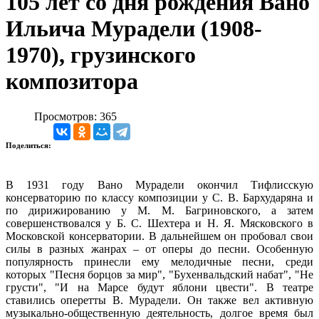
105 лет со дня рождения Вано
Ильича Мурадели (1908-
1970), грузинского
композитора
Просмотров: 365
Поделиться:
В 1931 году Вано Мурадели окончил Тифлисскую
консерваторию по классу композиции у С. В. Бархударяна и
по дирижированию у М. М. Багриновского, а затем
совершенствовался у Б. С. Шехтера и Н. Я. Мясковского в
Московской консерватории. В дальнейшем он пробовал свои
силы в разных жанрах – от оперы до песни. Особенную
популярность принесли ему мелодичные песни, среди
которых "Песня борцов за мир", "Бухенвальдский набат", "Не
грусти", "И на Марсе будут яблони цвести". В театре
ставились оперетты В. Мурадели. Он также вел активную
музыкально-общественную деятельность, долгое время был