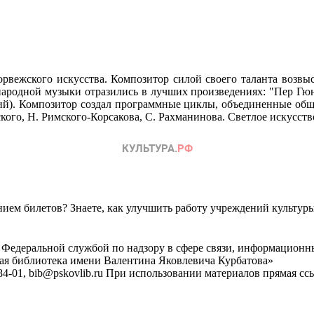
норвежского искусства. Композитор силой своего таланта воз
ародной музыки отразились в лучших произведениях: "Пер Гюнт
ий). Композитор создал программные циклы, объединенные общ
кого, Н. Римского-Корсакова, С. Рахманинова. Светлое искусств
ем билетов? Знаете, как улучшить работу учреждений культур
 Федеральной службой по надзору в сфере связи, информационн
ная библиотека имени Валентина Яковлевича Курбатова»
4-01, bib@pskovlib.ru
При использовании материалов прямая ссылк