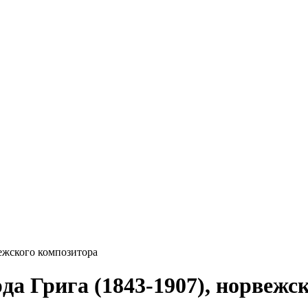
вежского композитора
рда Грига (1843-1907), норвежс