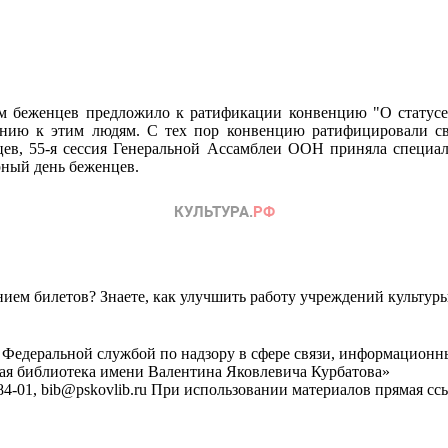
м беженцев предложило к ратификации конвенцию "О статусе
нию к этим людям. С тех пор конвенцию ратифицировали свы
цев, 55-я сессия Генеральной Ассамблеи ООН приняла специал
рный день беженцев.
ем билетов? Знаете, как улучшить работу учреждений культур
 Федеральной службой по надзору в сфере связи, информационн
ная библиотека имени Валентина Яковлевича Курбатова»
4-01, bib@pskovlib.ru
При использовании материалов прямая ссылк