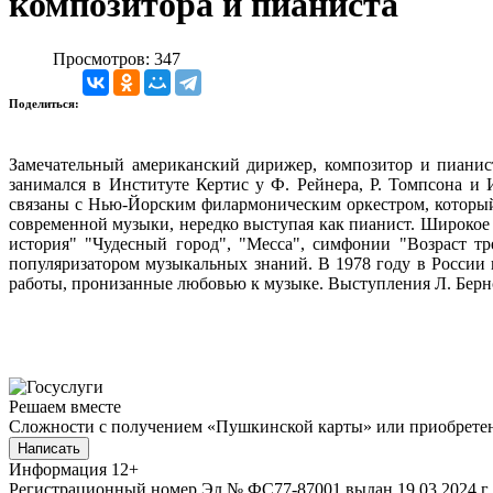
композитора и пианиста
Просмотров: 347
Поделиться:
Замечательный американский дирижер, композитор и пианис
занимался в Институте Кертис у Ф. Рейнера, Р. Томпсона и
связаны с Нью-Йорским филармоническим оркестром, который 
современной музыки, нередко выступая как пианист. Широкое 
история" "Чудесный город", "Месса", симфонии "Возраст т
популяризатором музыкальных знаний. В 1978 году в России 
работы, пронизанные любовью к музыке. Выступления Л. Берн
Решаем вместе
Сложности с получением «Пушкинской карты» или приобретени
Написать
Информация
12+
Регистрационный номер Эл № ФС77-87001 выдан 19.03.2024 г.