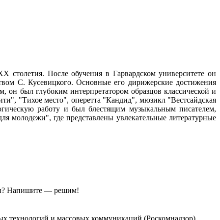
 столетия. После обучения в Гарвардском университете он
ством С. Кусевицкого. Основные его дирижерские достижения
м, он был глубоким интерпретатором образцов классической и
ти", "Тихое место", оперетта "Кандид", мюзикл "Вестсайдская
гогическую работу и был блестящим музыкальным писателем,
для молодежи", где представлены увлекательные литературные
ы?
Напишите — решим!
ых технологий и массовых коммуникаций (Роскомнадзор).