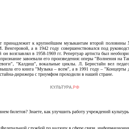
т принадлежит к крупнейшим музыкантам второй половины XX
 И. Венгеровой, а в 1942 году совершенствовался под руковод
он возглавлял в 1958-1969 гг. Репертуар артиста был необозри
признание завоевали его произведения: оперы "Волнения на Таи
ревоги", "Калдиш", вокальные циклы. Л. Бернстайн вел педа
вышла его книга "Музыка – всем", а в 1991 году – "Концерты 
стайна-дирижера с триумфом проходили в нашей стране.
ем билетов? Знаете, как улучшить работу учреждений культур
 Федеральной службой по надзору в сфере связи, информационн