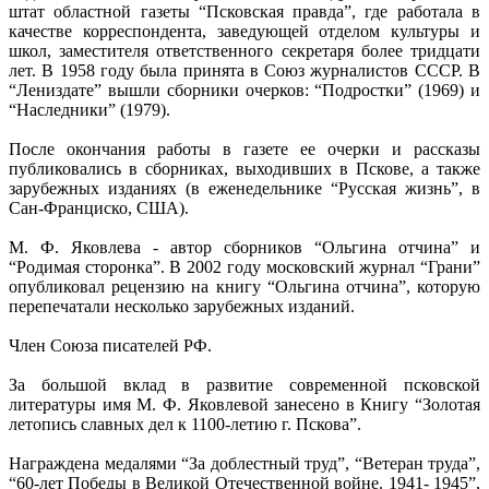
штат областной газеты “Псковская правда”, где работала в
качестве корреспондента, заведующей отделом культуры и
школ, заместителя ответственного секретаря более тридцати
лет. В 1958 году была принята в Союз журналистов СССР. В
“Лениздате” вышли сборники очерков: “Подростки” (1969) и
“Наследники” (1979).
После окончания работы в газете ее очерки и рассказы
публиковались в сборниках, выходивших в Пскове, а также
зарубежных изданиях (в еженедельнике “Русская жизнь”, в
Сан-Франциско, США).
М. Ф. Яковлева - автор сборников “Ольгина отчина” и
“Родимая сторонка”. В 2002 году московский журнал “Грани”
опубликовал рецензию на книгу “Ольгина отчина”, которую
перепечатали несколько зарубежных изданий.
Член Союза писателей РФ.
За большой вклад в развитие современной псковской
литературы имя М. Ф. Яковлевой занесено в Книгу “Золотая
летопись славных дел к 1100-летию г. Пскова”.
Награждена медалями “За доблестный труд”, “Ветеран труда”,
“60-лет Победы в Великой Отечественной войне. 1941- 1945”,