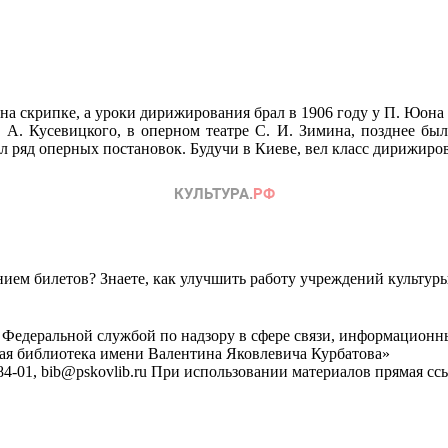
а скрипке, а уроки дирижирования брал в 1906 году у П. Юона в
 А. Кусевицкого, в оперном театре С. И. Зимина, позднее бы
 ряд оперных постановок. Будучи в Киеве, вел класс дирижирова
ем билетов? Знаете, как улучшить работу учреждений культур
 Федеральной службой по надзору в сфере связи, информационн
ная библиотека имени Валентина Яковлевича Курбатова»
4-01, bib@pskovlib.ru
При использовании материалов прямая ссылк