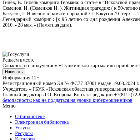
Гилев, В. Гибель комбрига Германа: о статье в “Псковской правде
Семенов, И. (Семенков И. ). Житницкая трагедия: ( к 50-летию ге
Бакусов, Г. Навечно в памяти народной / Г. Бакусов // Стерх. – 200
Легендарный комбриг : [к 95-летию со дня рождения Алексан
2010. - 28 мая. - (Памятная дата).
Решаем вместе
Сложности с получением «Пушкинской карты» или приобретени
Написать
Информация
12+
Регистрационный номер Эл № ФС77-87001 выдан 19.03.2024 г.
Учредитель – ГБУК «Псковская областная универсальная науч
Главный редактор Л.О. Егорова. Контакт редакции +7(8112)72-8
безопасность: как не поддаться на уловки кибермошенников
Меню
О библиотеке
Электронная библиотека
Услуги
Ресурсы
Каталоги