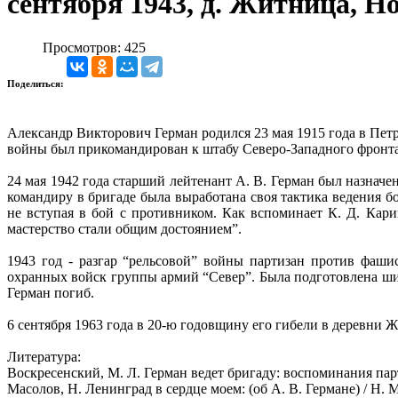
сентября 1943, д. Житница, Н
Просмотров: 425
Поделиться:
Александр Викторович Герман родился 23 мая 1915 года в Петр
войны был прикомандирован к штабу Северо-Западного фронта
24 мая 1942 года старший лейтенант А. В. Герман был назнач
командиру в бригаде была выработана своя тактика ведения б
не вступая в бой с противником. Как вспоминает К. Д. Кари
мастерство стали общим достоянием”.
1943 год - разгар “рельсовой” войны партизан против фаши
охранных войск группы армий “Север”. Была подготовлена ши
Герман погиб.
6 сентября 1963 года в 20-ю годовщину его гибели в деревни
Литература:
Воскресенский, М. Л. Герман ведет бригаду: воспоминания партиз
Масолов, Н. Ленинград в сердце моем: (об А. В. Германе) / Н. Ма