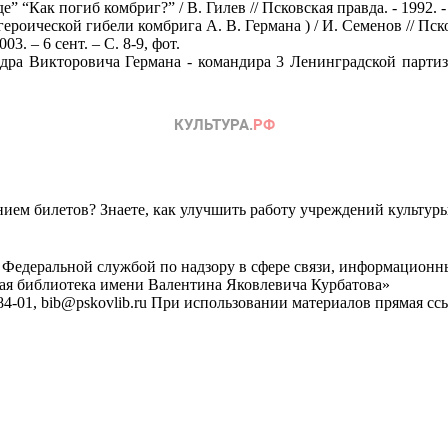
” “Как погиб комбриг?” / В. Гилев // Псковская правда. - 1992. - 
роической гибели комбрига А. В. Германа ) / И. Семенов // Псковс
3. – 6 сент. – С. 8-9, фот.
дра Викторовича Германа - командира 3 Ленинградской партиза
ем билетов? Знаете, как улучшить работу учреждений культур
 Федеральной службой по надзору в сфере связи, информационн
ная библиотека имени Валентина Яковлевича Курбатова»
4-01, bib@pskovlib.ru
При использовании материалов прямая ссылк