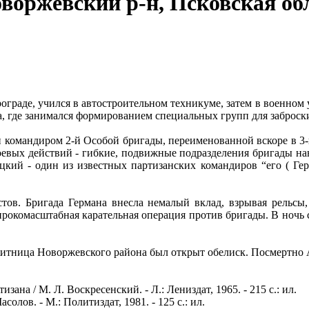
оворжевский р-н, Псковская обл
ограде, учился в автостроительном техникуме, затем в военном
, где занимался формированием специальных групп для заброск
ен командиром 2-й Особой бригады, переименованной вскоре в 
оевых действий - гибкие, подвижные подразделения бригады нан
цкий - один из известных партизанских командиров “его ( Ге
стов. Бригада Германа внесла немалый вклад, взрывая рельс
рокомасштабная карательная операция против бригады. В ночь с
 Житница Новоржевского района был открыт обелиск. Посмертно 
ана / М. Л. Воскресенский. - Л.: Лениздат, 1965. - 215 с.: ил.
солов. - М.: Политиздат, 1981. - 125 с.: ил.