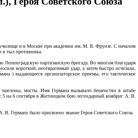
.), Героя Советского Союза
 училище и в Москве при академии им. М. В. Фрунзе. С началом
и в тыл противника.
3-ю Ленинградскую партизанскую бригаду. Во многом благодаря
осили короткий, неотвратимый удар, а затем быстро исчезали,
рмана ) выдающиеся организаторские приемы, его тактическое
ы, эшелоны, мосты. Имя Германа вызывало бешенство в штабе
 5 на 6 сентября в Житницком бою легендарный комбриг А. В.
А. В. Герману было присвоено звание Героя Советского Союза.