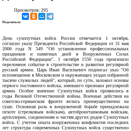
Просмотров: 295
Поделиться:
День сухопутных войск России отмечается 1 октября,
согласно указу Президента Российской Федерации от 31 мая
2006 года N 549 "Об установлении профессиональных
праздников и памятных дней в Вооруженных Силах
Российской Федерации". 1 октября 1550 года произошло
переломное событие в строительстве и развитии регулярной
русской армии. Царь Иван Васильевич подписал указ "Об
испомещении в Московском и окружающих уездах избранной
тысячи служилых людей", который, по сути, заложил основы
первого постоянного войска, имевшего признаки регулярной
армии. Особое значение Сухопутных войск проявилось в
годы Великой Отечественной войны. Военные действия на
советско-германском фронте велись преимущественно на
суше. Основная роль в вооруженной борьбе принадлежала
пехоте (стрелковым войскам), автобронетанковым войскам,
артиллерии, соединениям и частям других родов Сухопутных
войск. С учетом опыта вооруженных конфликтов последних
лет структура современных Сухопутных войск существенно