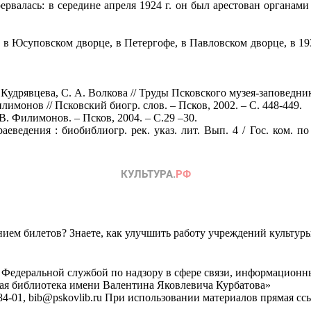
ервалась: в середине апреля 1924 г. он был арестован органами
 в Юсуповском дворце, в Петергофе, в Павловском дворце, в 19
удрявцева, С. А. Волкова // Труды Псковского музея-заповедника.
монов // Псковский биогр. слов. – Псков, 2002. – С. 448-449.
 В. Филимонов. – Псков, 2004. – С.29 –30.
дения : биобиблиогр. рек. указ. лит. Вып. 4 / Гос. ком. по кул
ем билетов? Знаете, как улучшить работу учреждений культур
 Федеральной службой по надзору в сфере связи, информационн
ная библиотека имени Валентина Яковлевича Курбатова»
4-01, bib@pskovlib.ru
При использовании материалов прямая ссылк