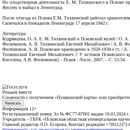
Но плодотворная деятельность Е. М. Тихвинского в Пскове пр
Янсону и выбыл в Ленинград.
После отъезда из Пскова Е.М. Тихвинский работал хранителем
Скончался в блокадном Ленинграде 17 апреля 1942 г.
Литература:
Кудрявцева, О. А. Е. М. Тихвинский и Псковский музей / О. А. К
Филимонов, А. В. Тихвинский Евгений Михайлович / А. В. Фили
Филимонов, А. В. Псковское краеведение в 1920-1930-е гг. / А.
Тихвинский Евгений Михайлович // У истоков Псковского краеве
Киселева, А.В. Филимонов]. - Псков : Логос, 2007. – С. 53-54.
Решаем вместе
Сложности с получением «Пушкинской карты» или приобретени
Написать
Информация
12+
Регистрационный номер Эл № ФС77-87001 выдан 19.03.2024 г.
Учредитель – ГБУК «Псковская областная универсальная науч
Главный редактор Л.О. Егорова. Контакт редакции +7(8112)72-8
безопасность: как не поддаться на уловки кибермошенников