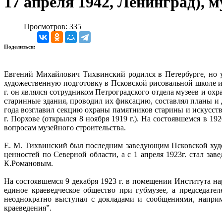
17 апреля 1942, Ленинград), м
Просмотров: 335
Поделиться:
Евгений Михайлович Тихвинский родился в Петербурге, но уж
художественную подготовку в Псковской рисовальной школе 
г. он являлся сотрудником Петроградского отдела музеев и охр
старинные здания, проводил их фиксацию, составлял планы и д
года возглавил секцию охраны памятников старины и искусств
г. Порхове (открылся 8 ноября 1919 г.). На состоявшемся в 1
вопросам музейного строительства.
Е. М. Тихвинский был последним заведующим Псковской худ
ценностей по Северной области, а с 1 апреля 1923г. стал з
К.Романовым.
На состоявшемся 9 декабря 1923 г. в помещении Института н
единое краеведческое общество при губмузее, а председат
неоднократно выступал с докладами и сообщениями, напри
краеведения”.