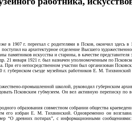
узейного работника, искусство
е в 1907 г. переехал с родителями в Псков, окончил здесь в 
и поступил на архитектурное отделение Высшего художественно
аны памятников искусства и старины, в качестве представителя эт
р. 21 января 1921 г. был назначен уполномоченным по Псковско
а. При его непосредственном участии был организован Псковск
920 г. губернском съезде музейных работников Е. М. Тихвински
ожествено-промышленной школой, руководил губернским архиво
аведовать Псковским губмузеем. Он вел активную переписку по 
ародного образования совместном собрании общества краеведе
елем его избран Е. М. Тихвинский. Одновременно он возглав
мер “О древних потирах”, с информационными сообщениями