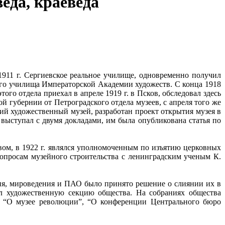
веда, краеведа
1911 г. Сергиевское реальное училище, одновременно получил
го училища Императорской Академии художеств. С конца 1918
ого отдела приехал в апреле 1919 г. в Псков, обследовал здесь
й губернии от Петроградского отдела музеев, с апреля того же
ий художественный музей, разработан проект открытия музея в
й выступал с двумя докладами, им была опубликована статья по
м, в 1922 г. являлся уполномоченным по изъятию церковных
вопросам музейного строительства с ленинградским ученым К.
ния, мироведения и ПАО было принято решение о слиянии их в
ил художественную секцию общества. На собраниях общества
: “О музее революции”, “О конференции Центрального бюро