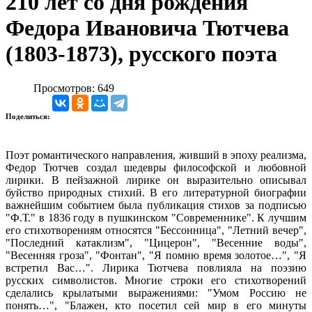
210 лет со дня рождения
Федора Ивановича Тютчева
(1803-1873), русского поэта
Просмотров: 649
Поделиться:
Поэт романтического направления, живший в эпоху реализма,
Федор Тютчев создал шедевры философской и любовной
лирики. В пейзажной лирике он выразительно описывал
буйство природных стихий. В его литературной биографии
важнейшим событием была публикация стихов за подписью
"Ф.Т." в 1836 году в пушкинском "Современнике". К лучшим
его стихотворениям относятся "Бессонница", "Летний вечер",
"Последний катаклизм", "Цицерон", "Весенние воды",
"Весенняя гроза", "Фонтан", "Я помню время золотое…", "Я
встретил Вас…". Лирика Тютчева повлияла на поэзию
русских символистов. Многие строки его стихотворений
сделались крылатыми выражениями: "Умом Россию не
понять…", "Блажен, кто посетил сей мир в его минуты