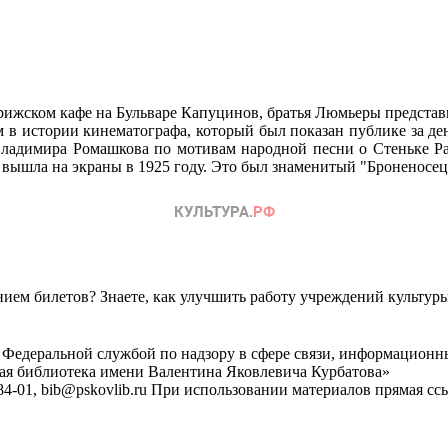
 парижском кафе на Бульваре Капуцинов, братья Люмьеры предст
 в истории кинематографа, который был показан публике за ден
Владимира Ромашкова по мотивам народной песни о Стеньке Раз
а вышла на экраны в 1925 году. Это был знаменитый "Броненосе
ем билетов? Знаете, как улучшить работу учреждений культур
 Федеральной службой по надзору в сфере связи, информационн
ная библиотека имени Валентина Яковлевича Курбатова»
4-01, bib@pskovlib.ru
При использовании материалов прямая ссылк