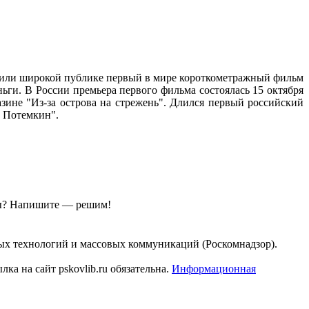
авили широкой публике первый в мире короткометражный фильм
ьги. В России премьера первого фильма состоялась 15 октября
ине "Из-за острова на стрежень". Длился первый российский
ц Потемкин".
ы?
Напишите — решим!
ых технологий и массовых коммуникаций (Роскомнадзор).
а на сайт pskovlib.ru обязательна.
Информационная